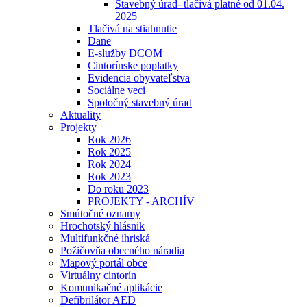
Stavebný úrad- tlačivá platné od 01.04.
2025
Tlačivá na stiahnutie
Dane
E-služby DCOM
Cintorínske poplatky
Evidencia obyvateľstva
Sociálne veci
Spoločný stavebný úrad
Aktuality
Projekty
Rok 2026
Rok 2025
Rok 2024
Rok 2023
Do roku 2023
PROJEKTY - ARCHÍV
Smútočné oznamy
Hrochotský hlásnik
Multifunkčné ihriská
Požičovňa obecného náradia
Mapový portál obce
Virtuálny cintorín
Komunikačné aplikácie
Defibrilátor AED