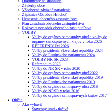
Dokumenty na stiahnutie
Závierky obce
Všeobecné záväzné nariadenia
Zápisnice OZ obce Hrochoť
Uznesenia obecného zastupiteľstva
Plán zasadnutí obecného zastupiteľstva
Rokovací poriadok obecného zastupiteľstva
VOĽBY
Voľby do orgánov samosprávy obcí a voľby do
orgánov samosprávnych krajov v roku 2026
REFERENDUM 2026
Voľby prezidenta Slovenskej republiky 2024
Voľby do Európskeho parlamentu 2024
VOĽBY NR SR 2023
Referendum 2023
Voľby do NR SR v roku 2020
Voľby do orgánov samosprávy obcí 2022
Voľby prezidenta Slovenskej republiky 2019
Voľby do Európskeho parlamentu 2019
Voľby do orgánov samosprávy obcí 2018
Voľby do NRSR v roku 2016
Voľby do orgánov samosprávnych krajov 2017
Občan
Ako vybaviť
Stavebný úrad - tlačivá