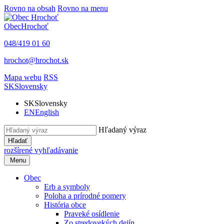
Rovno na obsah
Rovno na menu
Obec
Hrochoť
048/419 01 60
hrochot@hrochot.sk
Mapa webu
RSS
SK
Slovensky
SK
Slovensky
EN
English
Hľadaný výraz
Hľadať
rozšírené vyhľadávanie
Menu
Obec
Erb a symboly
Poloha a prírodné pomery
História obce
Praveké osídlenie
Zo stredovekých dejín