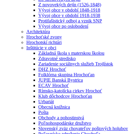
Z novovekých dejín (1526-1848)
Vývoj obce v období 1848-1918
Vývoj obce v období 1918-1938
Protifašistický odboj a vznik SNP
Vývoj obce po oslobodení
Architektúra
Hrochoťské zvony
Hrochotskí richtári
Inštitúcie v obci
Základná škola s materskou školou
Zdravotné stredisko
Zariadenie sociálnych služieb Trojlístok
DHZ Hrochoť
Folklórna skupina Hrochoťan
JUPIE Banská Bystrica
ECAV Hrochoť
Rímsko-katolícka cirkev Hrochoť
Klub dôchodcov Hrochoťan
Urbariát
Obecná knižnica
Pošta
Obchody a pohostinstvá
Poľnohospodárske družstvo
Slovenský zväz chovateľov poštových holubov
Poľovnícke združenie Chochuľa