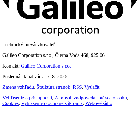
Technický prevádzkovateľ:
Galileo Corporation s.r.o., Čierna Voda 468, 925 06
Kontakt:
Galileo Corporation s.r.o.
Posledná aktualizácia: 7. 8. 2026
Zmena vzhľadu
,
Štruktúra stránok
,
RSS
,
Vytlačiť
Vyhlásenie o prístupnosti
,
Za obsah zodpovedá správca obsahu
,
Cookies
,
Vyhlásenie o ochrane súkromia
,
Webové sídlo