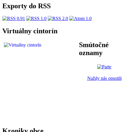
Exporty do RSS
Virtuálny cintorín
Smútočné
oznamy
Naždy nás opustili
Kroniky obce