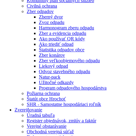
Komunitný plán sociálnych služieb
Civilná ochrana
Zber odpadov
Zberný dvor
Zvoz odpadu
Harmonogram zberu odpadu
Zber a evidencia odpadu
Ako používať QR kódy
Ako triediť odpad
Štatistika odpadov obce
Zber konárov
Zber veľkoobjemového odpadu
Liekový odpad
Odvoz stavebného odpadu
Natur-pack
Užitočné odkazdy
Program odpadového hospodárstva
Požiarna ochrana
Štatút obce Hrochoť
SHR - Samostatne hospodáriaci roľník
Zverejňovanie
Úradná tabuľa
Register objednávok, zmlúv a faktúr
Verejné obstarávanie
Obchodná verejná súťaž