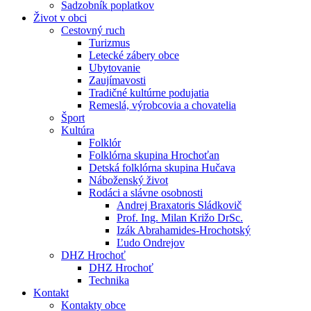
Sadzobník poplatkov
Život v obci
Cestovný ruch
Turizmus
Letecké zábery obce
Ubytovanie
Zaujímavosti
Tradičné kultúrne podujatia
Remeslá, výrobcovia a chovatelia
Šport
Kultúra
Folklór
Folklórna skupina Hrochoťan
Detská folklórna skupina Hučava
Náboženský život
Rodáci a slávne osobnosti
Andrej Braxatoris Sládkovič
Prof. Ing. Milan Križo DrSc.
Izák Abrahamides-Hrochotský
Ľudo Ondrejov
DHZ Hrochoť
DHZ Hrochoť
Technika
Kontakt
Kontakty obce