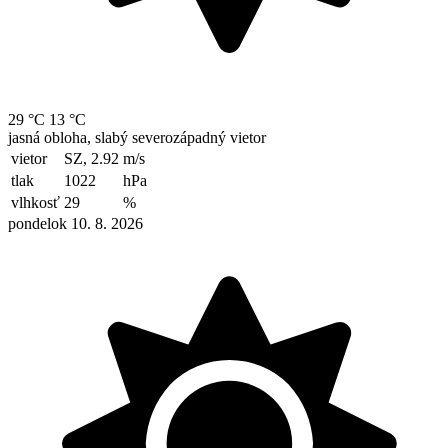
29 °C
13 °C
jasná obloha, slabý severozápadný vietor
vietor
SZ, 2.92
m/s
tlak
1022
hPa
vlhkosť
29
%
pondelok 10. 8. 2026