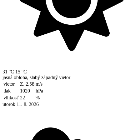
31 °C
15 °C
jasná obloha, slabý západný vietor
vietor
Z, 2.58
m/s
tlak
1020
hPa
vlhkosť
22
%
utorok 11. 8. 2026