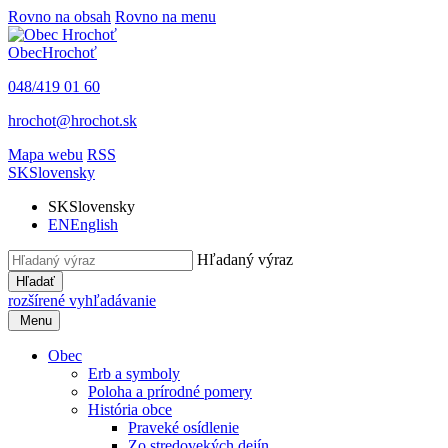
Rovno na obsah
Rovno na menu
Obec
Hrochoť
048/419 01 60
hrochot@hrochot.sk
Mapa webu
RSS
SK
Slovensky
SK
Slovensky
EN
English
Hľadaný výraz
Hľadať
rozšírené vyhľadávanie
Menu
Obec
Erb a symboly
Poloha a prírodné pomery
História obce
Praveké osídlenie
Zo stredovekých dejín