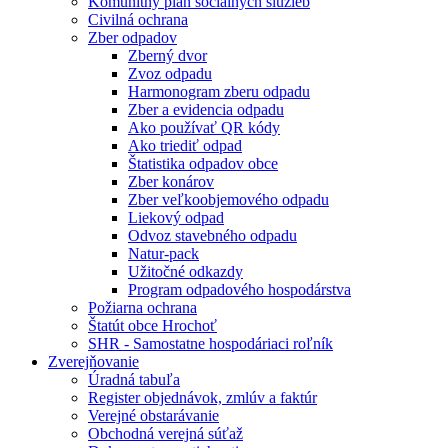
Komunitný plán sociálnych služieb
Civilná ochrana
Zber odpadov
Zberný dvor
Zvoz odpadu
Harmonogram zberu odpadu
Zber a evidencia odpadu
Ako používať QR kódy
Ako triediť odpad
Štatistika odpadov obce
Zber konárov
Zber veľkoobjemového odpadu
Liekový odpad
Odvoz stavebného odpadu
Natur-pack
Užitočné odkazdy
Program odpadového hospodárstva
Požiarna ochrana
Štatút obce Hrochoť
SHR - Samostatne hospodáriaci roľník
Zverejňovanie
Úradná tabuľa
Register objednávok, zmlúv a faktúr
Verejné obstarávanie
Obchodná verejná súťaž