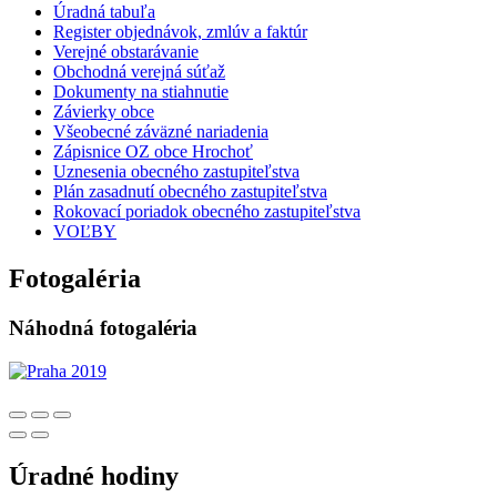
Úradná tabuľa
Register objednávok, zmlúv a faktúr
Verejné obstarávanie
Obchodná verejná súťaž
Dokumenty na stiahnutie
Závierky obce
Všeobecné záväzné nariadenia
Zápisnice OZ obce Hrochoť
Uznesenia obecného zastupiteľstva
Plán zasadnutí obecného zastupiteľstva
Rokovací poriadok obecného zastupiteľstva
VOĽBY
Fotogaléria
Náhodná fotogaléria
Úradné hodiny