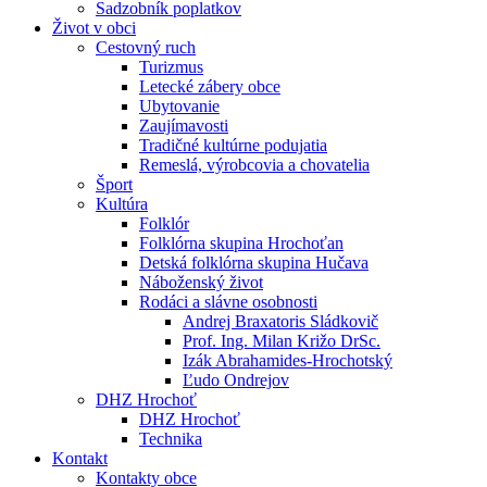
Sadzobník poplatkov
Život v obci
Cestovný ruch
Turizmus
Letecké zábery obce
Ubytovanie
Zaujímavosti
Tradičné kultúrne podujatia
Remeslá, výrobcovia a chovatelia
Šport
Kultúra
Folklór
Folklórna skupina Hrochoťan
Detská folklórna skupina Hučava
Náboženský život
Rodáci a slávne osobnosti
Andrej Braxatoris Sládkovič
Prof. Ing. Milan Križo DrSc.
Izák Abrahamides-Hrochotský
Ľudo Ondrejov
DHZ Hrochoť
DHZ Hrochoť
Technika
Kontakt
Kontakty obce