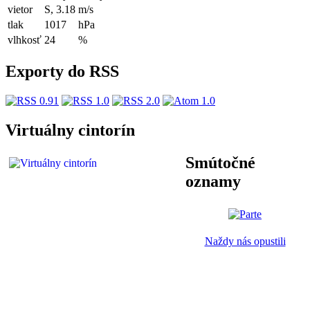
vietor
S, 3.18
m/s
tlak
1017
hPa
vlhkosť
24
%
Exporty do RSS
Virtuálny cintorín
Smútočné
oznamy
Naždy nás opustili