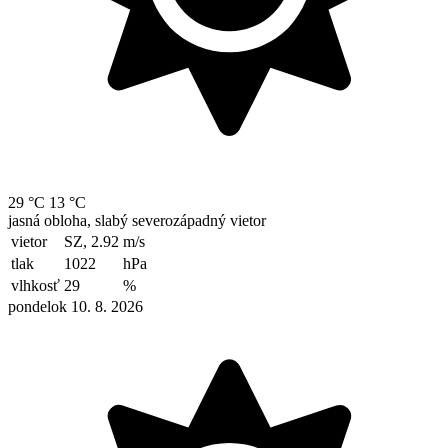
29 °C
13 °C
jasná obloha, slabý severozápadný vietor
vietor
SZ, 2.92
m/s
tlak
1022
hPa
vlhkosť
29
%
pondelok 10. 8. 2026