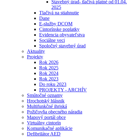
Stavebný úrad- tlačivá platné od 01.04.
2025
Tlačivá na stiahnutie
Dane
E-služby DCOM
Cintorínske poplatky
Evidencia obyvateľstva
Sociálne veci
Spoločný stavebný úrad
Aktuality
Projekty
Rok 2026
Rok 2025
Rok 2024
Rok 2023
Do roku 2023
PROJEKTY - ARCHÍV
Smútočné oznamy
Hrochotský hlásnik
Multifunkčné ihriská
Požičovňa obecného náradia
Mapový portál obce
Virtuálny cintorín
Komunikačné aplikácie
Defibrilátor AED