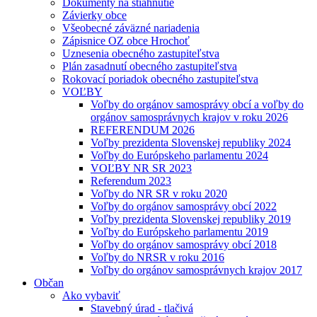
Dokumenty na stiahnutie
Závierky obce
Všeobecné záväzné nariadenia
Zápisnice OZ obce Hrochoť
Uznesenia obecného zastupiteľstva
Plán zasadnutí obecného zastupiteľstva
Rokovací poriadok obecného zastupiteľstva
VOĽBY
Voľby do orgánov samosprávy obcí a voľby do
orgánov samosprávnych krajov v roku 2026
REFERENDUM 2026
Voľby prezidenta Slovenskej republiky 2024
Voľby do Európskeho parlamentu 2024
VOĽBY NR SR 2023
Referendum 2023
Voľby do NR SR v roku 2020
Voľby do orgánov samosprávy obcí 2022
Voľby prezidenta Slovenskej republiky 2019
Voľby do Európskeho parlamentu 2019
Voľby do orgánov samosprávy obcí 2018
Voľby do NRSR v roku 2016
Voľby do orgánov samosprávnych krajov 2017
Občan
Ako vybaviť
Stavebný úrad - tlačivá