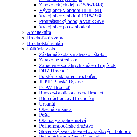
Z novovekých dejín (1526-1848)
Vývoj obce v období 1848-1918
Vývoj obce v období 1918-1938
Protifašistický odboj a vznik SNP
Vývoj obce po oslobodení
Architektúra
Hrochoťské zvony
Hrochotskí richtári
Inštitúcie v obci
Základná škola s materskou školou
Zdravotné stredisko
Zariadenie sociálnych služieb Trojlístok
DHZ Hrochoť
Folklórna skupina Hrochoťan
JUPIE Banská Bystrica
ECAV Hrochoť
Rímsko-katolícka cirkev Hrochoť
Klub dôchodcov Hrochoťan
Urbariát
Obecná knižnica
Pošta
Obchody a pohostinstvá
Poľnohospodárske družstvo
Slovenský zväz chovateľov poštových holubov
Poľovnícke združenie Chochuľa