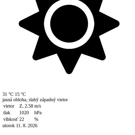
31 °C
15 °C
jasná obloha, slabý západný vietor
vietor
Z, 2.58
m/s
tlak
1020
hPa
vlhkosť
22
%
utorok 11. 8. 2026