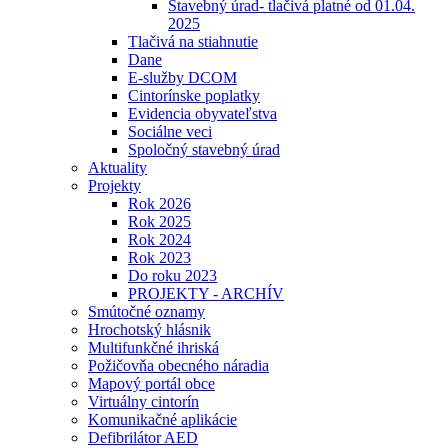
Stavebný úrad- tlačivá platné od 01.04.
2025
Tlačivá na stiahnutie
Dane
E-služby DCOM
Cintorínske poplatky
Evidencia obyvateľstva
Sociálne veci
Spoločný stavebný úrad
Aktuality
Projekty
Rok 2026
Rok 2025
Rok 2024
Rok 2023
Do roku 2023
PROJEKTY - ARCHÍV
Smútočné oznamy
Hrochotský hlásnik
Multifunkčné ihriská
Požičovňa obecného náradia
Mapový portál obce
Virtuálny cintorín
Komunikačné aplikácie
Defibrilátor AED