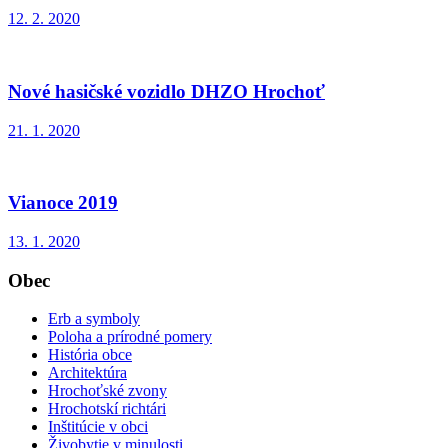
12. 2. 2020
Nové hasičské vozidlo DHZO Hrochoť
21. 1. 2020
Vianoce 2019
13. 1. 2020
Obec
Erb a symboly
Poloha a prírodné pomery
História obce
Architektúra
Hrochoťské zvony
Hrochotskí richtári
Inštitúcie v obci
Živobytie v minulosti