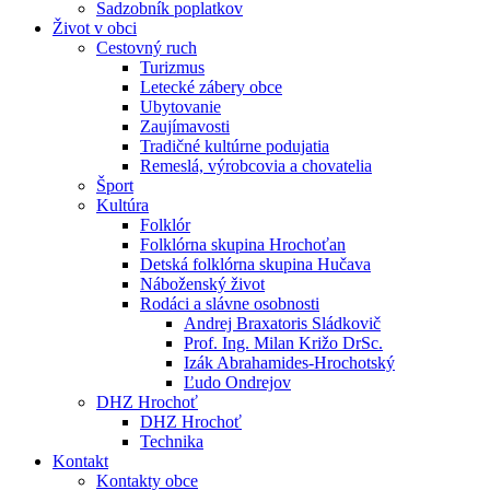
Sadzobník poplatkov
Život v obci
Cestovný ruch
Turizmus
Letecké zábery obce
Ubytovanie
Zaujímavosti
Tradičné kultúrne podujatia
Remeslá, výrobcovia a chovatelia
Šport
Kultúra
Folklór
Folklórna skupina Hrochoťan
Detská folklórna skupina Hučava
Náboženský život
Rodáci a slávne osobnosti
Andrej Braxatoris Sládkovič
Prof. Ing. Milan Križo DrSc.
Izák Abrahamides-Hrochotský
Ľudo Ondrejov
DHZ Hrochoť
DHZ Hrochoť
Technika
Kontakt
Kontakty obce