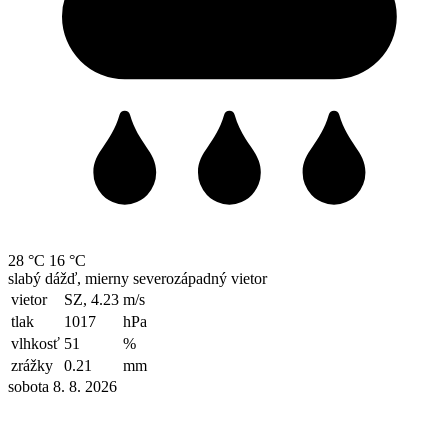
28 °C
16 °C
slabý dážď, mierny severozápadný vietor
vietor
SZ, 4.23
m/s
tlak
1017
hPa
vlhkosť
51
%
zrážky
0.21
mm
sobota 8. 8. 2026