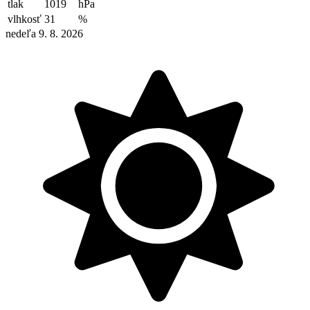
tlak
1019
hPa
vlhkosť
31
%
nedeľa 9. 8. 2026