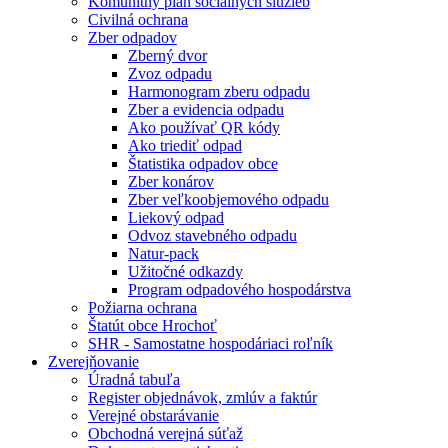
Komunitný plán sociálnych služieb
Civilná ochrana
Zber odpadov
Zberný dvor
Zvoz odpadu
Harmonogram zberu odpadu
Zber a evidencia odpadu
Ako používať QR kódy
Ako triediť odpad
Štatistika odpadov obce
Zber konárov
Zber veľkoobjemového odpadu
Liekový odpad
Odvoz stavebného odpadu
Natur-pack
Užitočné odkazdy
Program odpadového hospodárstva
Požiarna ochrana
Štatút obce Hrochoť
SHR - Samostatne hospodáriaci roľník
Zverejňovanie
Úradná tabuľa
Register objednávok, zmlúv a faktúr
Verejné obstarávanie
Obchodná verejná súťaž