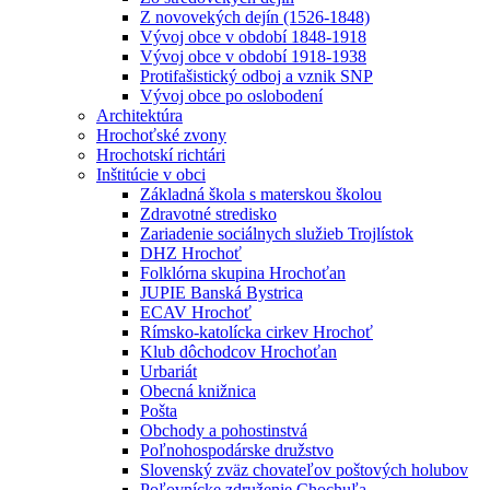
Z novovekých dejín (1526-1848)
Vývoj obce v období 1848-1918
Vývoj obce v období 1918-1938
Protifašistický odboj a vznik SNP
Vývoj obce po oslobodení
Architektúra
Hrochoťské zvony
Hrochotskí richtári
Inštitúcie v obci
Základná škola s materskou školou
Zdravotné stredisko
Zariadenie sociálnych služieb Trojlístok
DHZ Hrochoť
Folklórna skupina Hrochoťan
JUPIE Banská Bystrica
ECAV Hrochoť
Rímsko-katolícka cirkev Hrochoť
Klub dôchodcov Hrochoťan
Urbariát
Obecná knižnica
Pošta
Obchody a pohostinstvá
Poľnohospodárske družstvo
Slovenský zväz chovateľov poštových holubov
Poľovnícke združenie Chochuľa