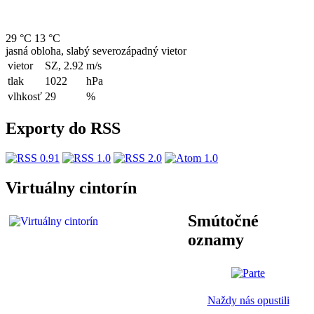
29 °C
13 °C
jasná obloha, slabý severozápadný vietor
vietor
SZ, 2.92
m/s
tlak
1022
hPa
vlhkosť
29
%
Exporty do RSS
Virtuálny cintorín
Smútočné
oznamy
Naždy nás opustili