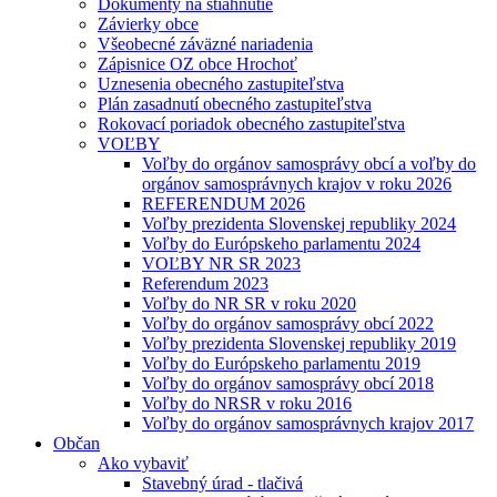
Dokumenty na stiahnutie
Závierky obce
Všeobecné záväzné nariadenia
Zápisnice OZ obce Hrochoť
Uznesenia obecného zastupiteľstva
Plán zasadnutí obecného zastupiteľstva
Rokovací poriadok obecného zastupiteľstva
VOĽBY
Voľby do orgánov samosprávy obcí a voľby do
orgánov samosprávnych krajov v roku 2026
REFERENDUM 2026
Voľby prezidenta Slovenskej republiky 2024
Voľby do Európskeho parlamentu 2024
VOĽBY NR SR 2023
Referendum 2023
Voľby do NR SR v roku 2020
Voľby do orgánov samosprávy obcí 2022
Voľby prezidenta Slovenskej republiky 2019
Voľby do Európskeho parlamentu 2019
Voľby do orgánov samosprávy obcí 2018
Voľby do NRSR v roku 2016
Voľby do orgánov samosprávnych krajov 2017
Občan
Ako vybaviť
Stavebný úrad - tlačivá