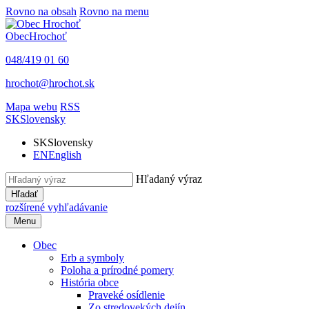
Rovno na obsah
Rovno na menu
Obec
Hrochoť
048/419 01 60
hrochot@hrochot.sk
Mapa webu
RSS
SK
Slovensky
SK
Slovensky
EN
English
Hľadaný výraz
Hľadať
rozšírené vyhľadávanie
Menu
Obec
Erb a symboly
Poloha a prírodné pomery
História obce
Praveké osídlenie
Zo stredovekých dejín