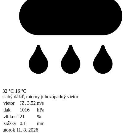
32 °C
16 °C
slabý dážď, mierny juhozápadný vietor
vietor
JZ, 3.52
m/s
tlak
1016
hPa
vlhkosť
21
%
zrážky
0.1
mm
utorok 11. 8. 2026