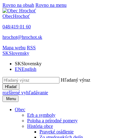
Rovno na obsah
Rovno na menu
Obec
Hrochoť
048/419 01 60
hrochot@hrochot.sk
Mapa webu
RSS
SK
Slovensky
SK
Slovensky
EN
English
Hľadaný výraz
Hľadať
rozšírené vyhľadávanie
Menu
Obec
Erb a symboly
Poloha a prírodné pomery
História obce
Praveké osídlenie
Zo stredovekých dejín