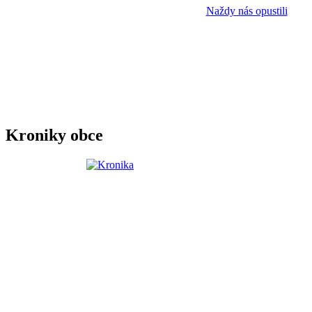
Naždy nás opustili
Kroniky obce