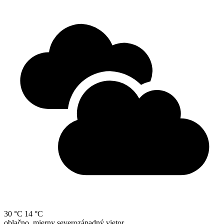
30 °C
14 °C
oblačno, mierny severozápadný vietor