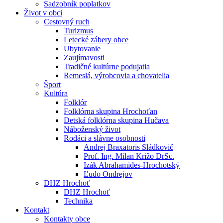
Sadzobník poplatkov
Život v obci
Cestovný ruch
Turizmus
Letecké zábery obce
Ubytovanie
Zaujímavosti
Tradičné kultúrne podujatia
Remeslá, výrobcovia a chovatelia
Šport
Kultúra
Folklór
Folklórna skupina Hrochoťan
Detská folklórna skupina Hučava
Náboženský život
Rodáci a slávne osobnosti
Andrej Braxatoris Sládkovič
Prof. Ing. Milan Križo DrSc.
Izák Abrahamides-Hrochotský
Ľudo Ondrejov
DHZ Hrochoť
DHZ Hrochoť
Technika
Kontakt
Kontakty obce