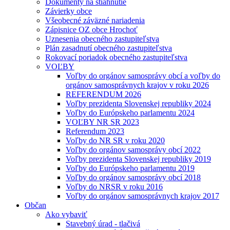
Dokumenty na stiahnutie
Závierky obce
Všeobecné záväzné nariadenia
Zápisnice OZ obce Hrochoť
Uznesenia obecného zastupiteľstva
Plán zasadnutí obecného zastupiteľstva
Rokovací poriadok obecného zastupiteľstva
VOĽBY
Voľby do orgánov samosprávy obcí a voľby do
orgánov samosprávnych krajov v roku 2026
REFERENDUM 2026
Voľby prezidenta Slovenskej republiky 2024
Voľby do Európskeho parlamentu 2024
VOĽBY NR SR 2023
Referendum 2023
Voľby do NR SR v roku 2020
Voľby do orgánov samosprávy obcí 2022
Voľby prezidenta Slovenskej republiky 2019
Voľby do Európskeho parlamentu 2019
Voľby do orgánov samosprávy obcí 2018
Voľby do NRSR v roku 2016
Voľby do orgánov samosprávnych krajov 2017
Občan
Ako vybaviť
Stavebný úrad - tlačivá