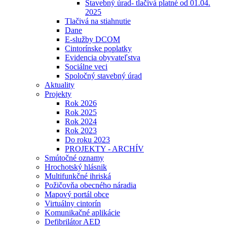
Stavebný úrad- tlačivá platné od 01.04.
2025
Tlačivá na stiahnutie
Dane
E-služby DCOM
Cintorínske poplatky
Evidencia obyvateľstva
Sociálne veci
Spoločný stavebný úrad
Aktuality
Projekty
Rok 2026
Rok 2025
Rok 2024
Rok 2023
Do roku 2023
PROJEKTY - ARCHÍV
Smútočné oznamy
Hrochotský hlásnik
Multifunkčné ihriská
Požičovňa obecného náradia
Mapový portál obce
Virtuálny cintorín
Komunikačné aplikácie
Defibrilátor AED