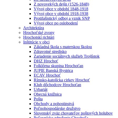
Z novovekých dejín (1526-1848)
Vývoj obce v období 1848-1918
Vývoj obce v období 1918-1938
Protifašistický odboj a vznik SNP
Vývoj obce po oslobodení
Architektúra
Hrochoťské zvony
Hrochotskí richtári
Inštitúcie v obci
Základná škola s materskou školou
Zdravotné stredisko
Zariadenie sociálnych služieb Trojlístok
DHZ Hrochoť
Folklórna skupina Hrochoťan
JUPIE Banská Bystrica
ECAV Hrochoť
Rímsko-katolícka cirkev Hrochoť
Klub dôchodcov Hrochoťan
Urbariát
Obecná knižnica
Pošta
Obchody a pohostinstvá
Poľnohospodárske družstvo
Slovenský zväz chovateľov poštových holubov
Poľovnícke združenie Chochuľa