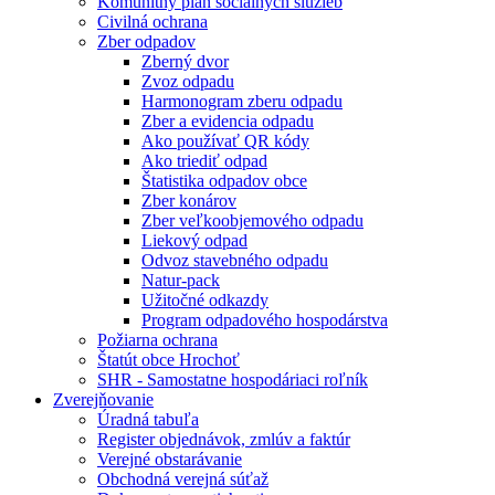
Komunitný plán sociálnych služieb
Civilná ochrana
Zber odpadov
Zberný dvor
Zvoz odpadu
Harmonogram zberu odpadu
Zber a evidencia odpadu
Ako používať QR kódy
Ako triediť odpad
Štatistika odpadov obce
Zber konárov
Zber veľkoobjemového odpadu
Liekový odpad
Odvoz stavebného odpadu
Natur-pack
Užitočné odkazdy
Program odpadového hospodárstva
Požiarna ochrana
Štatút obce Hrochoť
SHR - Samostatne hospodáriaci roľník
Zverejňovanie
Úradná tabuľa
Register objednávok, zmlúv a faktúr
Verejné obstarávanie
Obchodná verejná súťaž