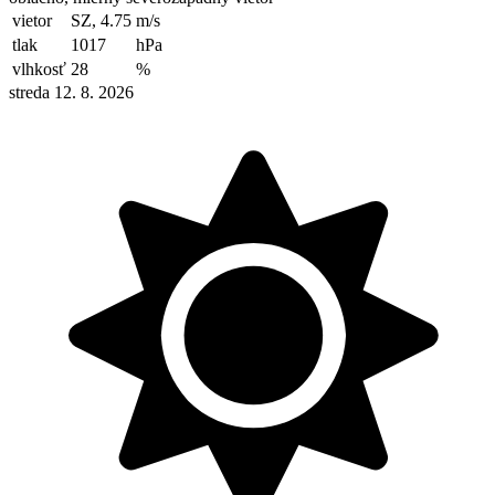
vietor
SZ, 4.75
m/s
tlak
1017
hPa
vlhkosť
28
%
streda 12. 8. 2026