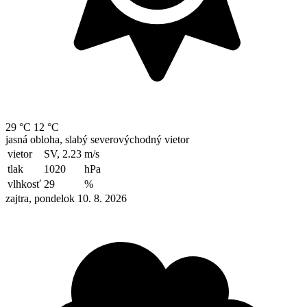
29 °C
12 °C
jasná obloha, slabý severovýchodný vietor
vietor
SV, 2.23
m/s
tlak
1020
hPa
vlhkosť
29
%
zajtra, pondelok 10. 8. 2026