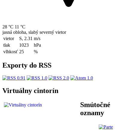
28 °C
11 °C
jasná obloha, slabý severný vietor
vietor
S, 2.31
m/s
tlak
1023
hPa
vlhkosť
25
%
Exporty do RSS
Virtuálny cintorín
Smútočné
oznamy