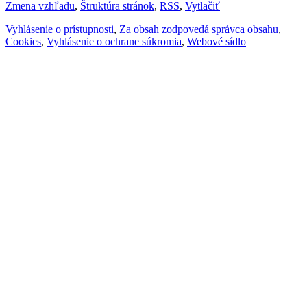
Zmena vzhľadu
,
Štruktúra stránok
,
RSS
,
Vytlačiť
Vyhlásenie o prístupnosti
,
Za obsah zodpovedá správca obsahu
,
Cookies
,
Vyhlásenie o ochrane súkromia
,
Webové sídlo