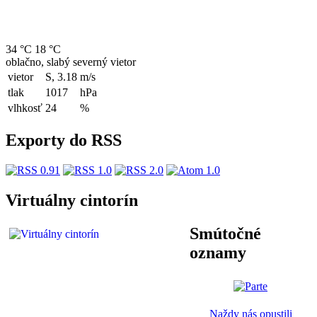
34 °C
18 °C
oblačno, slabý severný vietor
vietor
S, 3.18
m/s
tlak
1017
hPa
vlhkosť
24
%
Exporty do RSS
Virtuálny cintorín
Smútočné
oznamy
Naždy nás opustili