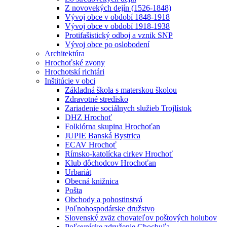
Z novovekých dejín (1526-1848)
Vývoj obce v období 1848-1918
Vývoj obce v období 1918-1938
Protifašistický odboj a vznik SNP
Vývoj obce po oslobodení
Architektúra
Hrochoťské zvony
Hrochotskí richtári
Inštitúcie v obci
Základná škola s materskou školou
Zdravotné stredisko
Zariadenie sociálnych služieb Trojlístok
DHZ Hrochoť
Folklórna skupina Hrochoťan
JUPIE Banská Bystrica
ECAV Hrochoť
Rímsko-katolícka cirkev Hrochoť
Klub dôchodcov Hrochoťan
Urbariát
Obecná knižnica
Pošta
Obchody a pohostinstvá
Poľnohospodárske družstvo
Slovenský zväz chovateľov poštových holubov
Poľovnícke združenie Chochuľa