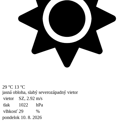
29 °C
13 °C
jasná obloha, slabý severozápadný vietor
vietor
SZ, 2.92
m/s
tlak
1022
hPa
vlhkosť
29
%
pondelok 10. 8. 2026