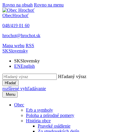
Rovno na obsah
Rovno na menu
Obec
Hrochoť
048/419 01 60
hrochot@hrochot.sk
Mapa webu
RSS
SK
Slovensky
SK
Slovensky
EN
English
Hľadaný výraz
Hľadať
rozšírené vyhľadávanie
Menu
Obec
Erb a symboly
Poloha a prírodné pomery
História obce
Praveké osídlenie
Zo stredovekých dejín