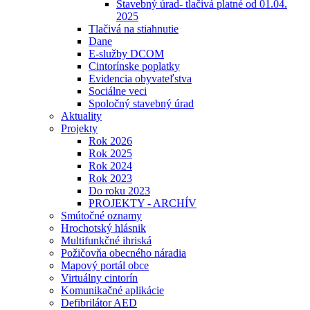
Stavebný úrad- tlačivá platné od 01.04.
2025
Tlačivá na stiahnutie
Dane
E-služby DCOM
Cintorínske poplatky
Evidencia obyvateľstva
Sociálne veci
Spoločný stavebný úrad
Aktuality
Projekty
Rok 2026
Rok 2025
Rok 2024
Rok 2023
Do roku 2023
PROJEKTY - ARCHÍV
Smútočné oznamy
Hrochotský hlásnik
Multifunkčné ihriská
Požičovňa obecného náradia
Mapový portál obce
Virtuálny cintorín
Komunikačné aplikácie
Defibrilátor AED