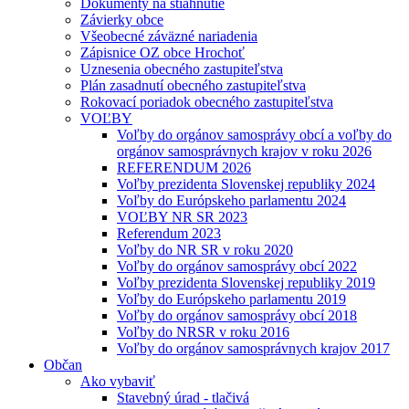
Dokumenty na stiahnutie
Závierky obce
Všeobecné záväzné nariadenia
Zápisnice OZ obce Hrochoť
Uznesenia obecného zastupiteľstva
Plán zasadnutí obecného zastupiteľstva
Rokovací poriadok obecného zastupiteľstva
VOĽBY
Voľby do orgánov samosprávy obcí a voľby do
orgánov samosprávnych krajov v roku 2026
REFERENDUM 2026
Voľby prezidenta Slovenskej republiky 2024
Voľby do Európskeho parlamentu 2024
VOĽBY NR SR 2023
Referendum 2023
Voľby do NR SR v roku 2020
Voľby do orgánov samosprávy obcí 2022
Voľby prezidenta Slovenskej republiky 2019
Voľby do Európskeho parlamentu 2019
Voľby do orgánov samosprávy obcí 2018
Voľby do NRSR v roku 2016
Voľby do orgánov samosprávnych krajov 2017
Občan
Ako vybaviť
Stavebný úrad - tlačivá