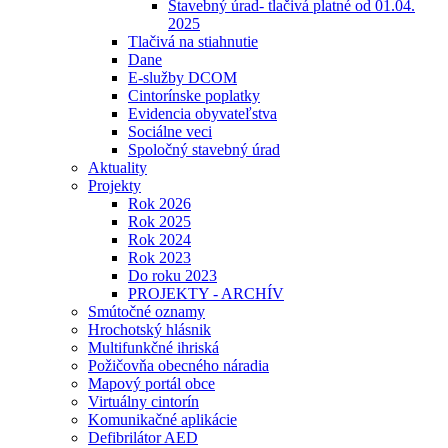
Stavebný úrad- tlačivá platné od 01.04.
2025
Tlačivá na stiahnutie
Dane
E-služby DCOM
Cintorínske poplatky
Evidencia obyvateľstva
Sociálne veci
Spoločný stavebný úrad
Aktuality
Projekty
Rok 2026
Rok 2025
Rok 2024
Rok 2023
Do roku 2023
PROJEKTY - ARCHÍV
Smútočné oznamy
Hrochotský hlásnik
Multifunkčné ihriská
Požičovňa obecného náradia
Mapový portál obce
Virtuálny cintorín
Komunikačné aplikácie
Defibrilátor AED