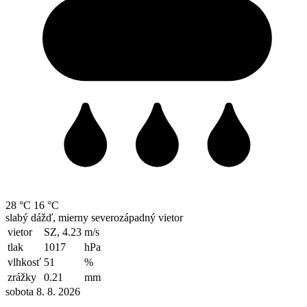
28 °C
16 °C
slabý dážď, mierny severozápadný vietor
vietor
SZ, 4.23
m/s
tlak
1017
hPa
vlhkosť
51
%
zrážky
0.21
mm
sobota 8. 8. 2026