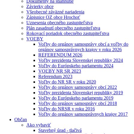
Dokumenty na stiahnutie
Závierky obce
Všeobecné záväzné nariadenia
Zápisnice OZ obce Hrochoť
Uznesenia obecného zastupiteľstva
Plán zasadnutí obecného zastupiteľstva
Rokovací poriadok obecného zastupiteľstva
VOĽBY
Voľby do orgánov samosprávy obcí a voľby do
orgánov samosprávnych krajov v roku 2026
REFERENDUM 2026
Voľby prezidenta Slovenskej republiky 2024
Voľby do Európskeho parlamentu 2024
VOĽBY NR SR 2023
Referendum 2023
Voľby do NR SR v roku 2020
Voľby do orgánov samosprávy obcí 2022
Voľby prezidenta Slovenskej republiky 2019
Voľby do Európskeho parlamentu 2019
Voľby do orgánov samosprávy obcí 2018
Voľby do NRSR v roku 2016
Voľby do orgánov samosprávnych krajov 2017
Občan
Ako vybaviť
Stavebný úrad - tlačivá