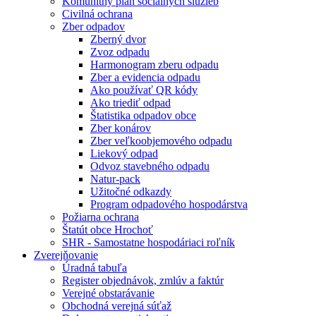
Komunitný plán sociálnych služieb
Civilná ochrana
Zber odpadov
Zberný dvor
Zvoz odpadu
Harmonogram zberu odpadu
Zber a evidencia odpadu
Ako používať QR kódy
Ako triediť odpad
Štatistika odpadov obce
Zber konárov
Zber veľkoobjemového odpadu
Liekový odpad
Odvoz stavebného odpadu
Natur-pack
Užitočné odkazdy
Program odpadového hospodárstva
Požiarna ochrana
Štatút obce Hrochoť
SHR - Samostatne hospodáriaci roľník
Zverejňovanie
Úradná tabuľa
Register objednávok, zmlúv a faktúr
Verejné obstarávanie
Obchodná verejná súťaž