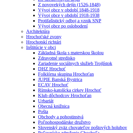
Z novovekých dejín (1526-1848)
Vývoj obce v období 1848-1918
Vývoj obce v období 1918-1938
Protifašistický odboj a vznik SNP
Vývoj obce po oslobodení
Architektúra
Hrochoťské zvony
Hrochotskí richtári
Inštitúcie v obci
Základná škola s materskou školou
Zdravotné stredisko
Zariadenie sociálnych služieb Trojlístok
DHZ Hrochoť
Folklórna skupina Hrochoťan
JUPIE Banská Bystrica
ECAV Hrochoť
Rímsko-katolícka cirkev Hrochoť
Klub dôchodcov Hrochoťan
Urbariát
Obecná knižnica
Pošta
Obchody a pohostinstvá
Poľnohospodárske družstvo
Slovenský zväz chovateľov poštových holubov
Poľovnícke združenie Chochuľa