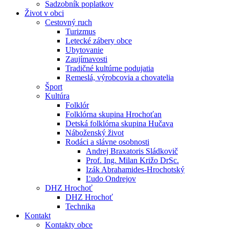
Sadzobník poplatkov
Život v obci
Cestovný ruch
Turizmus
Letecké zábery obce
Ubytovanie
Zaujímavosti
Tradičné kultúrne podujatia
Remeslá, výrobcovia a chovatelia
Šport
Kultúra
Folklór
Folklórna skupina Hrochoťan
Detská folklórna skupina Hučava
Náboženský život
Rodáci a slávne osobnosti
Andrej Braxatoris Sládkovič
Prof. Ing. Milan Križo DrSc.
Izák Abrahamides-Hrochotský
Ľudo Ondrejov
DHZ Hrochoť
DHZ Hrochoť
Technika
Kontakt
Kontakty obce