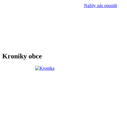
Naždy nás opustili
Kroniky obce