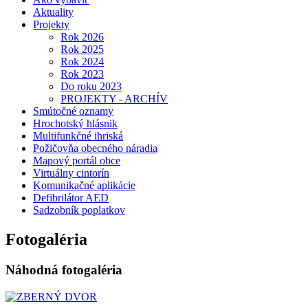
Aktuality
Projekty
Rok 2026
Rok 2025
Rok 2024
Rok 2023
Do roku 2023
PROJEKTY - ARCHÍV
Smútočné oznamy
Hrochotský hlásnik
Multifunkčné ihriská
Požičovňa obecného náradia
Mapový portál obce
Virtuálny cintorín
Komunikačné aplikácie
Defibrilátor AED
Sadzobník poplatkov
Fotogaléria
Náhodná fotogaléria