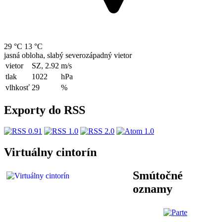
29 °C
13 °C
jasná obloha, slabý severozápadný vietor
vietor
SZ, 2.92
m/s
tlak
1022
hPa
vlhkosť
29
%
Exporty do RSS
Virtuálny cintorín
Smútočné
oznamy