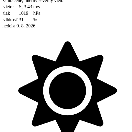
zamračené, mierny severný vietor
vietor
S, 3.43
m/s
tlak
1019
hPa
vlhkosť
31
%
nedeľa 9. 8. 2026