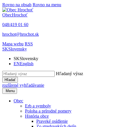
Rovno na obsah
Rovno na menu
Obec
Hrochoť
048/419 01 60
hrochot@hrochot.sk
Mapa webu
RSS
SK
Slovensky
SK
Slovensky
EN
English
Hľadaný výraz
Hľadať
rozšírené vyhľadávanie
Menu
Obec
Erb a symboly
Poloha a prírodné pomery
História obce
Praveké osídlenie
Zo stredovekých dejín