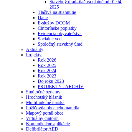
Stavebný úrad- tlačivá platné od 01.04.
2025
Tlačivá na stiahnutie
Dane
E-služby DCOM
Cintorínske poplatky
Evidencia obyvateľstva
Sociálne veci
Spoločný stavebný úrad
Aktuality
Projekty
Rok 2026
Rok 2025
Rok 2024
Rok 2023
Do roku 2023
PROJEKTY - ARCHÍV
Smútočné oznamy
Hrochotský hlásnik
Multifunkčné ihriská
Požičovňa obecného náradia
Mapový portál obce
Virtuálny cintorín
Komunikačné aplikácie
Defibrilátor AED