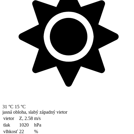
31 °C
15 °C
jasná obloha, slabý západný vietor
vietor
Z, 2.58
m/s
tlak
1020
hPa
vlhkosť
22
%