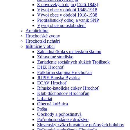
Z novovekých dejín (1526-1848)
Vývoj obce v období 1848-1918
Vývoj obce v období 1918-1938
Protifašistický odboj a vznik SNP
Vývoj obce po oslobodení
Architektúra
Hrochoťské zvony
Hrochotskí richtári
Inštitúcie v obci
Základná škola s materskou školou
Zdravotné stredisko
Zariadenie sociálnych služieb Trojlístok
DHZ Hrochoť
Folklórna skupina Hrochoťan
JUPIE Banská Bystrica
ECAV Hrochoť
Rímsko-katolícka cirkev Hrochoť
Klub dôchodcov Hrochoťan
Urbariát
Obecná knižnica
Pošta
Obchody a pohostinstvá
Poľnohospodárske družstvo
Slovenský zväz chovateľov poštových holubov
Poľovnícke združenie Chochuľa