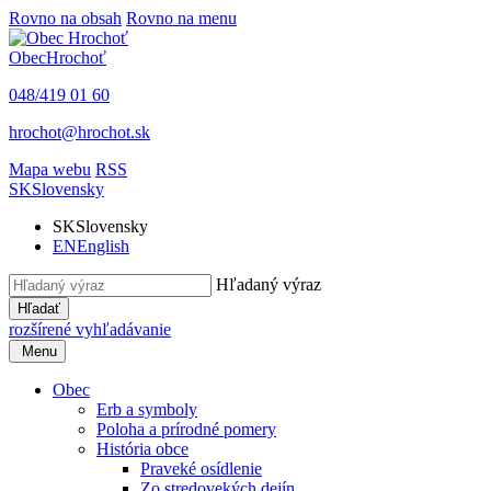
Rovno na obsah
Rovno na menu
Obec
Hrochoť
048/419 01 60
hrochot@hrochot.sk
Mapa webu
RSS
SK
Slovensky
SK
Slovensky
EN
English
Hľadaný výraz
Hľadať
rozšírené vyhľadávanie
Menu
Obec
Erb a symboly
Poloha a prírodné pomery
História obce
Praveké osídlenie
Zo stredovekých dejín