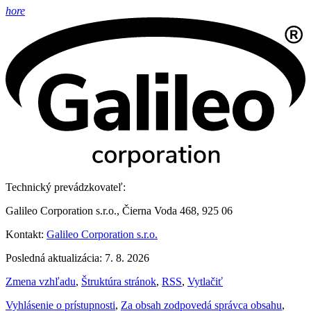
hore
Technický prevádzkovateľ:
Galileo Corporation s.r.o., Čierna Voda 468, 925 06
Kontakt:
Galileo Corporation s.r.o.
Posledná aktualizácia: 7. 8. 2026
Zmena vzhľadu
,
Štruktúra stránok
,
RSS
,
Vytlačiť
Vyhlásenie o prístupnosti
,
Za obsah zodpovedá správca obsahu
,