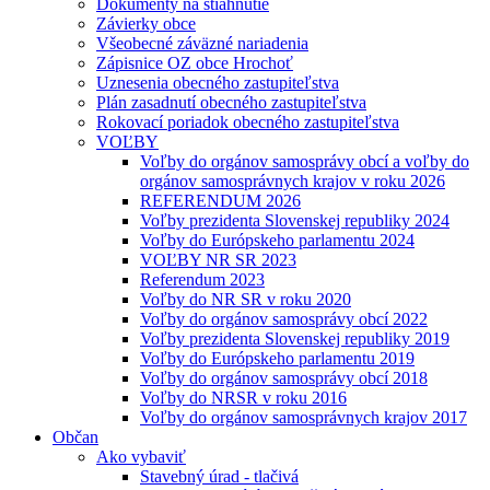
Dokumenty na stiahnutie
Závierky obce
Všeobecné záväzné nariadenia
Zápisnice OZ obce Hrochoť
Uznesenia obecného zastupiteľstva
Plán zasadnutí obecného zastupiteľstva
Rokovací poriadok obecného zastupiteľstva
VOĽBY
Voľby do orgánov samosprávy obcí a voľby do
orgánov samosprávnych krajov v roku 2026
REFERENDUM 2026
Voľby prezidenta Slovenskej republiky 2024
Voľby do Európskeho parlamentu 2024
VOĽBY NR SR 2023
Referendum 2023
Voľby do NR SR v roku 2020
Voľby do orgánov samosprávy obcí 2022
Voľby prezidenta Slovenskej republiky 2019
Voľby do Európskeho parlamentu 2019
Voľby do orgánov samosprávy obcí 2018
Voľby do NRSR v roku 2016
Voľby do orgánov samosprávnych krajov 2017
Občan
Ako vybaviť
Stavebný úrad - tlačivá