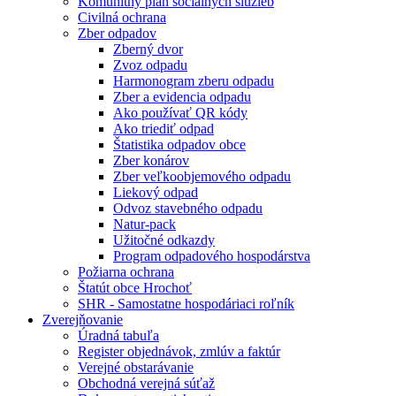
Komunitný plán sociálnych služieb
Civilná ochrana
Zber odpadov
Zberný dvor
Zvoz odpadu
Harmonogram zberu odpadu
Zber a evidencia odpadu
Ako používať QR kódy
Ako triediť odpad
Štatistika odpadov obce
Zber konárov
Zber veľkoobjemového odpadu
Liekový odpad
Odvoz stavebného odpadu
Natur-pack
Užitočné odkazdy
Program odpadového hospodárstva
Požiarna ochrana
Štatút obce Hrochoť
SHR - Samostatne hospodáriaci roľník
Zverejňovanie
Úradná tabuľa
Register objednávok, zmlúv a faktúr
Verejné obstarávanie
Obchodná verejná súťaž