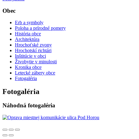
Obec
Erb a symboly
Poloha a prírodné pomery
História obce
Architektúra
Hrochoťské zvony
Hrochotskí richtári
Inštitúcie v obci
Živobytie v minulosti
Kronika obce
Letecké zábery obce
Fotogaléria
Fotogaléria
Náhodná fotogaléria