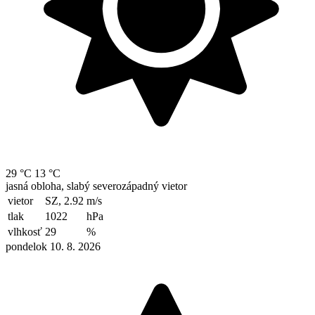
29 °C
13 °C
jasná obloha, slabý severozápadný vietor
vietor
SZ, 2.92
m/s
tlak
1022
hPa
vlhkosť
29
%
pondelok 10. 8. 2026