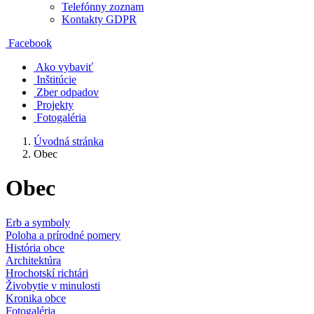
Telefónny zoznam
Kontakty GDPR
Facebook
Ako vybaviť
Inštitúcie
Zber odpadov
Projekty
Fotogaléria
Úvodná stránka
Obec
Obec
Erb a symboly
Poloha a prírodné pomery
História obce
Architektúra
Hrochotskí richtári
Živobytie v minulosti
Kronika obce
Fotogaléria