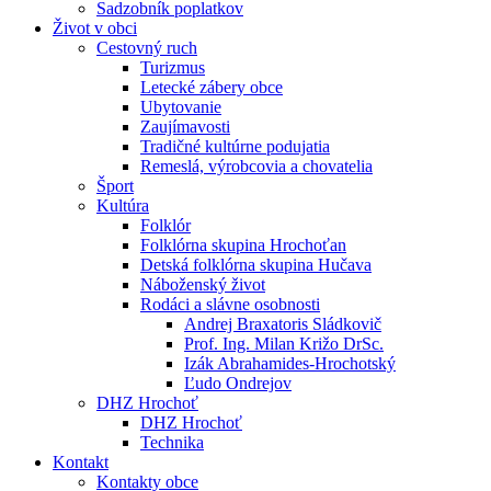
Sadzobník poplatkov
Život v obci
Cestovný ruch
Turizmus
Letecké zábery obce
Ubytovanie
Zaujímavosti
Tradičné kultúrne podujatia
Remeslá, výrobcovia a chovatelia
Šport
Kultúra
Folklór
Folklórna skupina Hrochoťan
Detská folklórna skupina Hučava
Náboženský život
Rodáci a slávne osobnosti
Andrej Braxatoris Sládkovič
Prof. Ing. Milan Križo DrSc.
Izák Abrahamides-Hrochotský
Ľudo Ondrejov
DHZ Hrochoť
DHZ Hrochoť
Technika
Kontakt
Kontakty obce