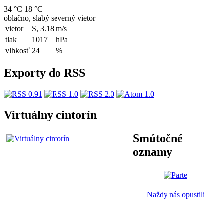
34 °C
18 °C
oblačno, slabý severný vietor
vietor
S, 3.18
m/s
tlak
1017
hPa
vlhkosť
24
%
Exporty do RSS
Virtuálny cintorín
Smútočné
oznamy
Naždy nás opustili