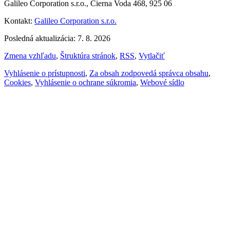
Galileo Corporation s.r.o., Čierna Voda 468, 925 06
Kontakt:
Galileo Corporation s.r.o.
Posledná aktualizácia: 7. 8. 2026
Zmena vzhľadu
,
Štruktúra stránok
,
RSS
,
Vytlačiť
Vyhlásenie o prístupnosti
,
Za obsah zodpovedá správca obsahu
,
Cookies
,
Vyhlásenie o ochrane súkromia
,
Webové sídlo