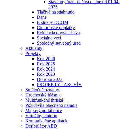
Stavebný úrad- tlačivá platné od 01.04.
2025
Tlačivá na stiahnutie
Dane
E-služby DCOM
Cintorínske poplatky
Evidencia obyvateľstva
Sociálne veci
Spoločný stavebný úrad
Aktuality
Projekty
Rok 2026
Rok 2025
Rok 2024
Rok 2023
Do roku 2023
PROJEKTY - ARCHÍV
Smútočné oznamy
Hrochotský hlásnik
Multifunkčné ihriská
Požičovňa obecného náradia
Mapový portál obce
Virtuálny cintorín
Komunikačné aplikácie
Defibrilátor AED