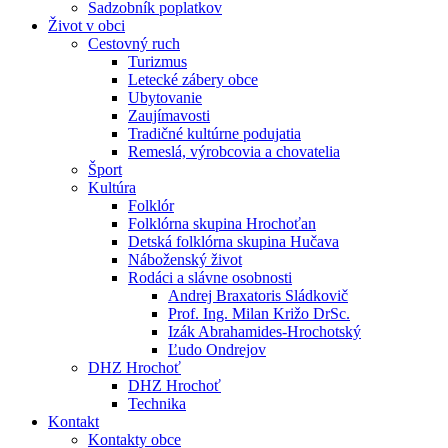
Sadzobník poplatkov
Život v obci
Cestovný ruch
Turizmus
Letecké zábery obce
Ubytovanie
Zaujímavosti
Tradičné kultúrne podujatia
Remeslá, výrobcovia a chovatelia
Šport
Kultúra
Folklór
Folklórna skupina Hrochoťan
Detská folklórna skupina Hučava
Náboženský život
Rodáci a slávne osobnosti
Andrej Braxatoris Sládkovič
Prof. Ing. Milan Križo DrSc.
Izák Abrahamides-Hrochotský
Ľudo Ondrejov
DHZ Hrochoť
DHZ Hrochoť
Technika
Kontakt
Kontakty obce