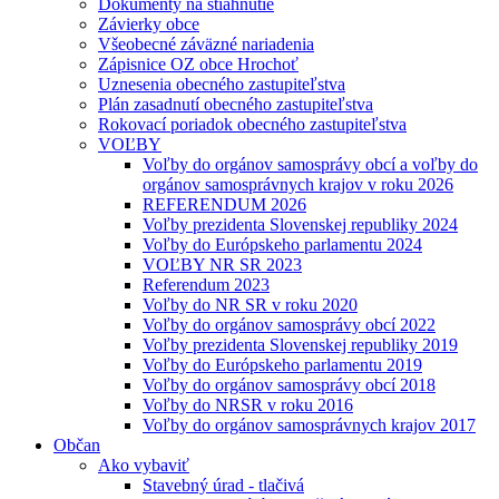
Dokumenty na stiahnutie
Závierky obce
Všeobecné záväzné nariadenia
Zápisnice OZ obce Hrochoť
Uznesenia obecného zastupiteľstva
Plán zasadnutí obecného zastupiteľstva
Rokovací poriadok obecného zastupiteľstva
VOĽBY
Voľby do orgánov samosprávy obcí a voľby do
orgánov samosprávnych krajov v roku 2026
REFERENDUM 2026
Voľby prezidenta Slovenskej republiky 2024
Voľby do Európskeho parlamentu 2024
VOĽBY NR SR 2023
Referendum 2023
Voľby do NR SR v roku 2020
Voľby do orgánov samosprávy obcí 2022
Voľby prezidenta Slovenskej republiky 2019
Voľby do Európskeho parlamentu 2019
Voľby do orgánov samosprávy obcí 2018
Voľby do NRSR v roku 2016
Voľby do orgánov samosprávnych krajov 2017
Občan
Ako vybaviť
Stavebný úrad - tlačivá