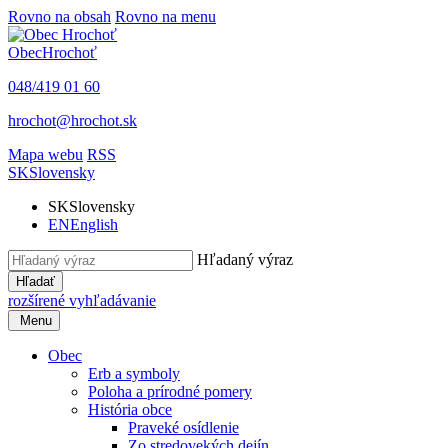
Rovno na obsah
Rovno na menu
Obec
Hrochoť
048/419 01 60
hrochot@hrochot.sk
Mapa webu
RSS
SK
Slovensky
SK
Slovensky
EN
English
Hľadaný výraz
Hľadať
rozšírené vyhľadávanie
Menu
Obec
Erb a symboly
Poloha a prírodné pomery
História obce
Praveké osídlenie
Zo stredovekých dejín