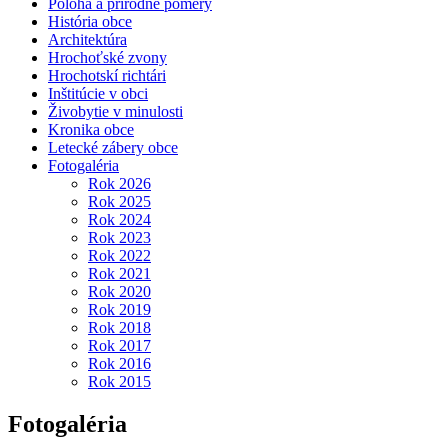
Poloha a prírodné pomery
História obce
Architektúra
Hrochoťské zvony
Hrochotskí richtári
Inštitúcie v obci
Živobytie v minulosti
Kronika obce
Letecké zábery obce
Fotogaléria
Rok 2026
Rok 2025
Rok 2024
Rok 2023
Rok 2022
Rok 2021
Rok 2020
Rok 2019
Rok 2018
Rok 2017
Rok 2016
Rok 2015
Fotogaléria