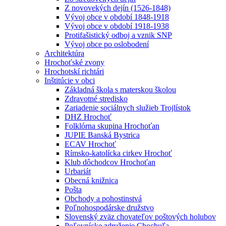
Z novovekých dejín (1526-1848)
Vývoj obce v období 1848-1918
Vývoj obce v období 1918-1938
Protifašistický odboj a vznik SNP
Vývoj obce po oslobodení
Architektúra
Hrochoťské zvony
Hrochotskí richtári
Inštitúcie v obci
Základná škola s materskou školou
Zdravotné stredisko
Zariadenie sociálnych služieb Trojlístok
DHZ Hrochoť
Folklórna skupina Hrochoťan
JUPIE Banská Bystrica
ECAV Hrochoť
Rímsko-katolícka cirkev Hrochoť
Klub dôchodcov Hrochoťan
Urbariát
Obecná knižnica
Pošta
Obchody a pohostinstvá
Poľnohospodárske družstvo
Slovenský zväz chovateľov poštových holubov
Poľovnícke združenie Chochuľa