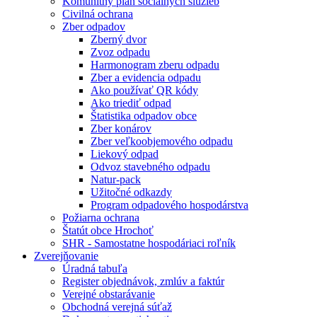
Komunitný plán sociálnych služieb
Civilná ochrana
Zber odpadov
Zberný dvor
Zvoz odpadu
Harmonogram zberu odpadu
Zber a evidencia odpadu
Ako používať QR kódy
Ako triediť odpad
Štatistika odpadov obce
Zber konárov
Zber veľkoobjemového odpadu
Liekový odpad
Odvoz stavebného odpadu
Natur-pack
Užitočné odkazdy
Program odpadového hospodárstva
Požiarna ochrana
Štatút obce Hrochoť
SHR - Samostatne hospodáriaci roľník
Zverejňovanie
Úradná tabuľa
Register objednávok, zmlúv a faktúr
Verejné obstarávanie
Obchodná verejná súťaž