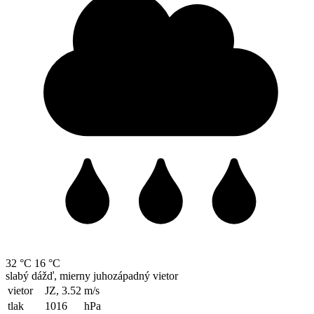
32 °C
16 °C
slabý dážď, mierny juhozápadný vietor
vietor
JZ, 3.52
m/s
tlak
1016
hPa