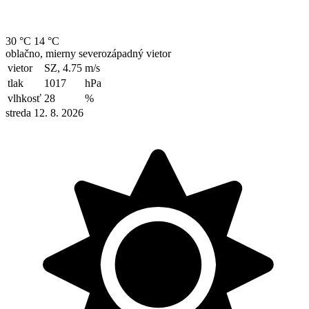
30 °C
14 °C
oblačno, mierny severozápadný vietor
vietor
SZ, 4.75
m/s
tlak
1017
hPa
vlhkosť
28
%
streda 12. 8. 2026