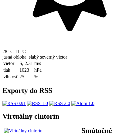
28 °C
11 °C
jasná obloha, slabý severný vietor
vietor
S, 2.31
m/s
tlak
1023
hPa
vlhkosť
25
%
Exporty do RSS
Virtuálny cintorín
Smútočné