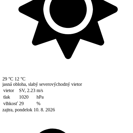
29 °C
12 °C
jasná obloha, slabý severovýchodný vietor
vietor
SV, 2.23
m/s
tlak
1020
hPa
vlhkosť
29
%
zajtra, pondelok 10. 8. 2026