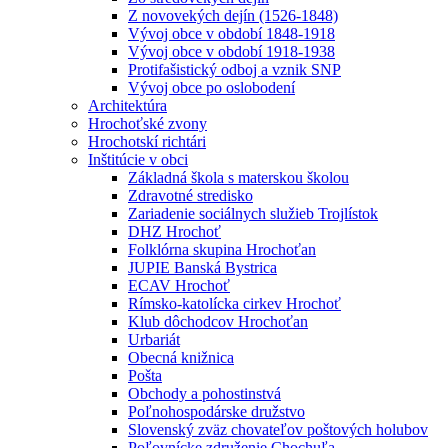
Z novovekých dejín (1526-1848)
Vývoj obce v období 1848-1918
Vývoj obce v období 1918-1938
Protifašistický odboj a vznik SNP
Vývoj obce po oslobodení
Architektúra
Hrochoťské zvony
Hrochotskí richtári
Inštitúcie v obci
Základná škola s materskou školou
Zdravotné stredisko
Zariadenie sociálnych služieb Trojlístok
DHZ Hrochoť
Folklórna skupina Hrochoťan
JUPIE Banská Bystrica
ECAV Hrochoť
Rímsko-katolícka cirkev Hrochoť
Klub dôchodcov Hrochoťan
Urbariát
Obecná knižnica
Pošta
Obchody a pohostinstvá
Poľnohospodárske družstvo
Slovenský zväz chovateľov poštových holubov
Poľovnícke združenie Chochuľa