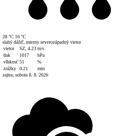
28 °C
16 °C
slabý dážď, mierny severozápadný vietor
vietor
SZ, 4.23
m/s
tlak
1017
hPa
vlhkosť
51
%
zrážky
0.21
mm
zajtra, sobota 8. 8. 2026