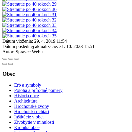
Dátum vloženia:
29. 4. 2019 11:54
Dátum poslednej aktualizácie:
31. 10. 2023 15:51
Autor:
Správce Webu
Obec
Erb a symboly
Poloha a prírodné pomery
História obce
Architektúra
Hrochoťské zvony
Hrochotskí richtári
Inštitúcie v obci
Živobytie v minulosti
Kronika obce