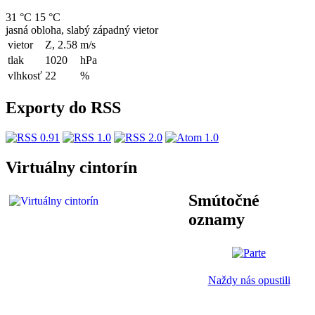
31 °C
15 °C
jasná obloha, slabý západný vietor
vietor
Z, 2.58
m/s
tlak
1020
hPa
vlhkosť
22
%
Exporty do RSS
Virtuálny cintorín
Smútočné
oznamy
Naždy nás opustili