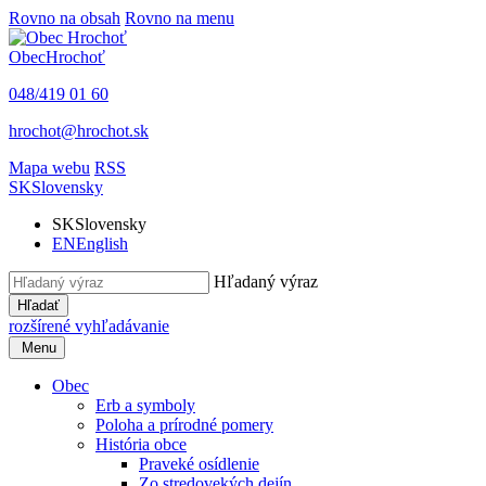
Rovno na obsah
Rovno na menu
Obec
Hrochoť
048/419 01 60
hrochot@hrochot.sk
Mapa webu
RSS
SK
Slovensky
SK
Slovensky
EN
English
Hľadaný výraz
Hľadať
rozšírené vyhľadávanie
Menu
Obec
Erb a symboly
Poloha a prírodné pomery
História obce
Praveké osídlenie
Zo stredovekých dejín