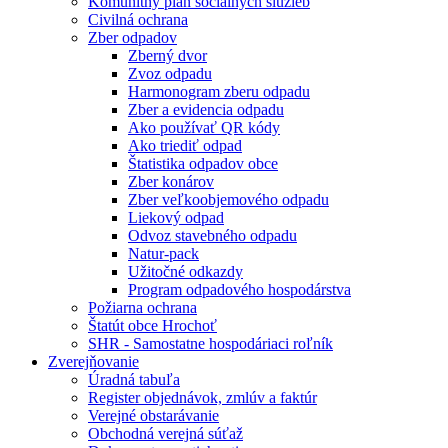
Komunitný plán sociálnych služieb
Civilná ochrana
Zber odpadov
Zberný dvor
Zvoz odpadu
Harmonogram zberu odpadu
Zber a evidencia odpadu
Ako používať QR kódy
Ako triediť odpad
Štatistika odpadov obce
Zber konárov
Zber veľkoobjemového odpadu
Liekový odpad
Odvoz stavebného odpadu
Natur-pack
Užitočné odkazdy
Program odpadového hospodárstva
Požiarna ochrana
Štatút obce Hrochoť
SHR - Samostatne hospodáriaci roľník
Zverejňovanie
Úradná tabuľa
Register objednávok, zmlúv a faktúr
Verejné obstarávanie
Obchodná verejná súťaž