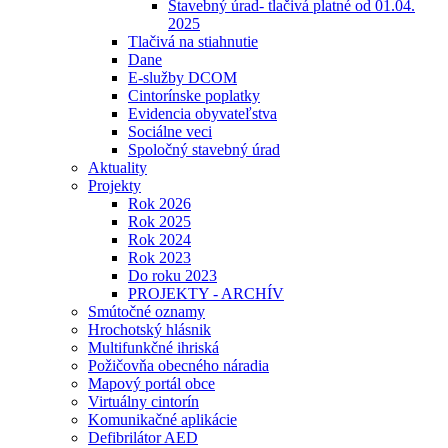
Stavebný úrad- tlačivá platné od 01.04.
2025
Tlačivá na stiahnutie
Dane
E-služby DCOM
Cintorínske poplatky
Evidencia obyvateľstva
Sociálne veci
Spoločný stavebný úrad
Aktuality
Projekty
Rok 2026
Rok 2025
Rok 2024
Rok 2023
Do roku 2023
PROJEKTY - ARCHÍV
Smútočné oznamy
Hrochotský hlásnik
Multifunkčné ihriská
Požičovňa obecného náradia
Mapový portál obce
Virtuálny cintorín
Komunikačné aplikácie
Defibrilátor AED