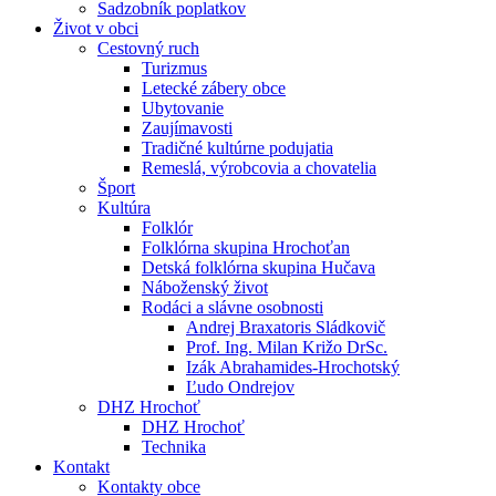
Sadzobník poplatkov
Život v obci
Cestovný ruch
Turizmus
Letecké zábery obce
Ubytovanie
Zaujímavosti
Tradičné kultúrne podujatia
Remeslá, výrobcovia a chovatelia
Šport
Kultúra
Folklór
Folklórna skupina Hrochoťan
Detská folklórna skupina Hučava
Náboženský život
Rodáci a slávne osobnosti
Andrej Braxatoris Sládkovič
Prof. Ing. Milan Križo DrSc.
Izák Abrahamides-Hrochotský
Ľudo Ondrejov
DHZ Hrochoť
DHZ Hrochoť
Technika
Kontakt
Kontakty obce