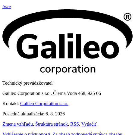
hore
Technický prevádzkovateľ:
Galileo Corporation s.r.o., Čierna Voda 468, 925 06
Kontakt:
Galileo Corporation s.r.o.
Posledná aktualizácia: 6. 8. 2026
Zmena vzhľadu
,
Štruktúra stránok
,
RSS
,
Vytlačiť
Vyhlásenie o prístupnosti
,
Za obsah zodpovedá správca obsahu
,