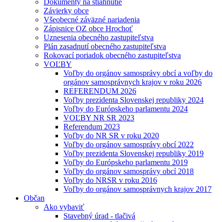
Dokumenty na stiahnutie
Závierky obce
Všeobecné záväzné nariadenia
Zápisnice OZ obce Hrochoť
Uznesenia obecného zastupiteľstva
Plán zasadnutí obecného zastupiteľstva
Rokovací poriadok obecného zastupiteľstva
VOĽBY
Voľby do orgánov samosprávy obcí a voľby do
orgánov samosprávnych krajov v roku 2026
REFERENDUM 2026
Voľby prezidenta Slovenskej republiky 2024
Voľby do Európskeho parlamentu 2024
VOĽBY NR SR 2023
Referendum 2023
Voľby do NR SR v roku 2020
Voľby do orgánov samosprávy obcí 2022
Voľby prezidenta Slovenskej republiky 2019
Voľby do Európskeho parlamentu 2019
Voľby do orgánov samosprávy obcí 2018
Voľby do NRSR v roku 2016
Voľby do orgánov samosprávnych krajov 2017
Občan
Ako vybaviť
Stavebný úrad - tlačivá