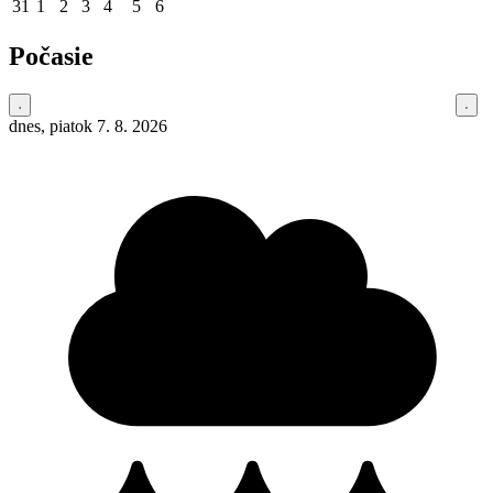
31
1
2
3
4
5
6
Počasie
dnes, piatok 7. 8. 2026