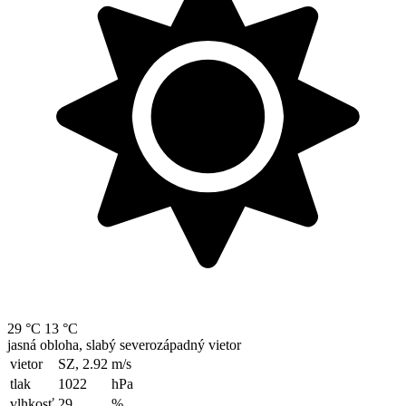
29 °C
13 °C
jasná obloha, slabý severozápadný vietor
vietor
SZ, 2.92
m/s
tlak
1022
hPa
vlhkosť
29
%