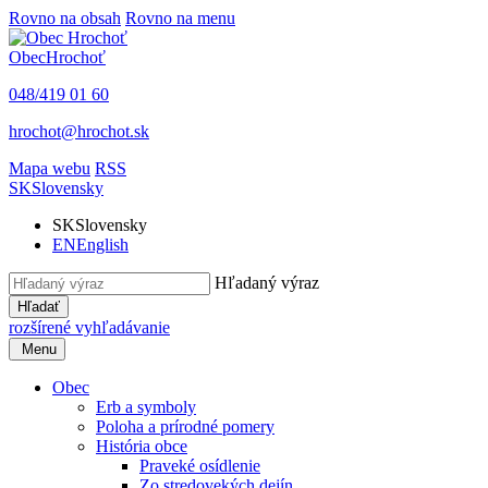
Rovno na obsah
Rovno na menu
Obec
Hrochoť
048/419 01 60
hrochot@hrochot.sk
Mapa webu
RSS
SK
Slovensky
SK
Slovensky
EN
English
Hľadaný výraz
Hľadať
rozšírené vyhľadávanie
Menu
Obec
Erb a symboly
Poloha a prírodné pomery
História obce
Praveké osídlenie
Zo stredovekých dejín