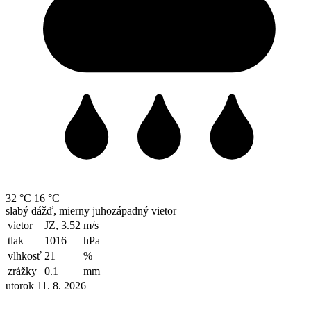
32 °C
16 °C
slabý dážď, mierny juhozápadný vietor
vietor
JZ, 3.52
m/s
tlak
1016
hPa
vlhkosť
21
%
zrážky
0.1
mm
utorok 11. 8. 2026