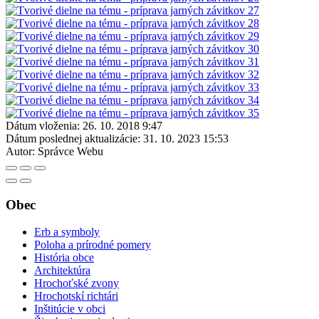
Dátum vloženia:
26. 10. 2018 9:47
Dátum poslednej aktualizácie:
31. 10. 2023 15:53
Autor:
Správce Webu
Obec
Erb a symboly
Poloha a prírodné pomery
História obce
Architektúra
Hrochoťské zvony
Hrochotskí richtári
Inštitúcie v obci