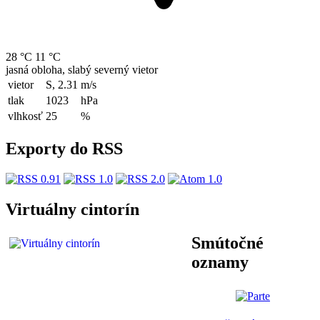
28 °C
11 °C
jasná obloha, slabý severný vietor
vietor
S, 2.31
m/s
tlak
1023
hPa
vlhkosť
25
%
Exporty do RSS
Virtuálny cintorín
Smútočné
oznamy