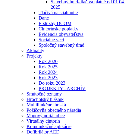
Stavebný úrad- tlačivá platné od 01.04.
2025
Tlačivá na stiahnutie
Dane
E-služby DCOM
Cintorínske poplatky
Evidencia obyvateľstva
Sociálne veci
Spoločný stavebný úrad
Aktuality
Projekty
Rok 2026
Rok 2025
Rok 2024
Rok 2023
Do roku 2023
PROJEKTY - ARCHÍV
Smútočné oznamy
Hrochotský hlásnik
Multifunkčné ihriská
Požičovňa obecného náradia
Mapový portál obce
Virtuálny cintorín
Komunikačné aplikácie
Defibrilátor AED