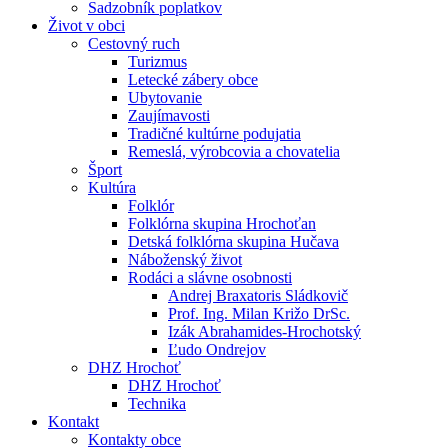
Sadzobník poplatkov
Život v obci
Cestovný ruch
Turizmus
Letecké zábery obce
Ubytovanie
Zaujímavosti
Tradičné kultúrne podujatia
Remeslá, výrobcovia a chovatelia
Šport
Kultúra
Folklór
Folklórna skupina Hrochoťan
Detská folklórna skupina Hučava
Náboženský život
Rodáci a slávne osobnosti
Andrej Braxatoris Sládkovič
Prof. Ing. Milan Križo DrSc.
Izák Abrahamides-Hrochotský
Ľudo Ondrejov
DHZ Hrochoť
DHZ Hrochoť
Technika
Kontakt
Kontakty obce