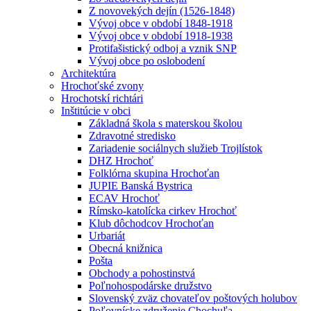
Z novovekých dejín (1526-1848)
Vývoj obce v období 1848-1918
Vývoj obce v období 1918-1938
Protifašistický odboj a vznik SNP
Vývoj obce po oslobodení
Architektúra
Hrochoťské zvony
Hrochotskí richtári
Inštitúcie v obci
Základná škola s materskou školou
Zdravotné stredisko
Zariadenie sociálnych služieb Trojlístok
DHZ Hrochoť
Folklórna skupina Hrochoťan
JUPIE Banská Bystrica
ECAV Hrochoť
Rímsko-katolícka cirkev Hrochoť
Klub dôchodcov Hrochoťan
Urbariát
Obecná knižnica
Pošta
Obchody a pohostinstvá
Poľnohospodárske družstvo
Slovenský zväz chovateľov poštových holubov
Poľovnícke združenie Chochuľa