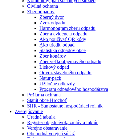
Komunitný plán sociálnych služieb
Civilná ochrana
Zber odpadov
Zberný dvor
Zvoz odpadu
Harmonogram zberu odpadu
Zber a evidencia odpadu
Ako používať QR kódy
Ako triediť odpad
Štatistika odpadov obce
Zber konárov
Zber veľkoobjemového odpadu
Liekový odpad
Odvoz stavebného odpadu
Natur-pack
Užitočné odkazdy
Program odpadového hospodárstva
Požiarna ochrana
Štatút obce Hrochoť
SHR - Samostatne hospodáriaci roľník
Zverejňovanie
Úradná tabuľa
Register objednávok, zmlúv a faktúr
Verejné obstarávanie
Obchodná verejná súťaž