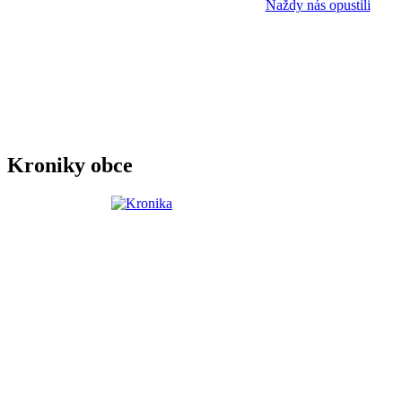
Naždy nás opustili
Kroniky obce