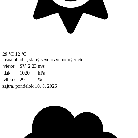
29 °C
12 °C
jasná obloha, slabý severovýchodný vietor
vietor
SV, 2.23
m/s
tlak
1020
hPa
vlhkosť
29
%
zajtra, pondelok 10. 8. 2026