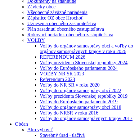
Dokumenty na stiahnutie
Závierky obce
Všeobecné záväzné nariadenia
Zápisnice OZ obce Hrochoť
Uznesenia obecného zastupiteľstva
Plán zasadnutí obecného zastupiteľstva
Rokovací poriadok obecného zastupiteľstva
VOĽBY
Voľby do orgánov samosprávy obcí a voľby do
orgánov samosprávnych krajov v roku 2026
REFERENDUM 2026
Voľby prezidenta Slovenskej republiky 2024
Voľby do Európskeho parlamentu 2024
VOĽBY NR SR 2023
Referendum 2023
Voľby do NR SR v roku 2020
Voľby do orgánov samosprávy obcí 2022
Voľby prezidenta Slovenskej republiky 2019
Voľby do Európskeho parlamentu 2019
Voľby do orgánov samosprávy obcí 2018
Voľby do NRSR v roku 2016
Voľby do orgánov samosprávnych krajov 2017
Občan
Ako vybaviť
Stavebný úrad - tlačivá