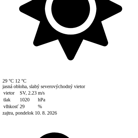
29 °C
12 °C
jasná obloha, slabý severovýchodný vietor
vietor
SV, 2.23
m/s
tlak
1020
hPa
vlhkosť
29
%
zajtra, pondelok 10. 8. 2026