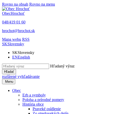
Rovno na obsah
Rovno na menu
Obec
Hrochoť
048/419 01 60
hrochot@hrochot.sk
Mapa webu
RSS
SK
Slovensky
SK
Slovensky
EN
English
Hľadaný výraz
Hľadať
rozšírené vyhľadávanie
Menu
Obec
Erb a symboly
Poloha a prírodné pomery
História obce
Praveké osídlenie
Zo stredovekých dejín