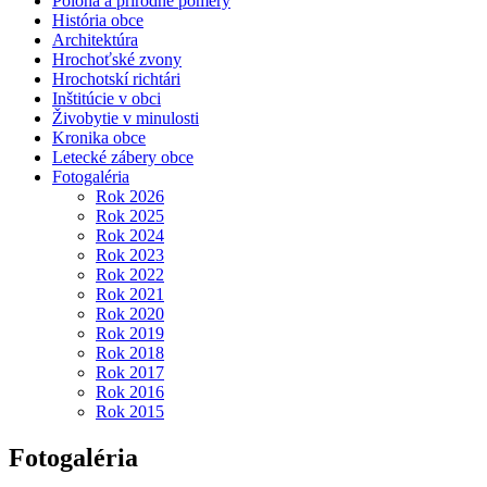
Poloha a prírodné pomery
História obce
Architektúra
Hrochoťské zvony
Hrochotskí richtári
Inštitúcie v obci
Živobytie v minulosti
Kronika obce
Letecké zábery obce
Fotogaléria
Rok 2026
Rok 2025
Rok 2024
Rok 2023
Rok 2022
Rok 2021
Rok 2020
Rok 2019
Rok 2018
Rok 2017
Rok 2016
Rok 2015
Fotogaléria