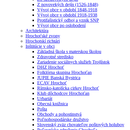
Z novovekých dejín (1526-1848)
Vývoj obce v období 1848-1918
Vývoj obce v období 1918-1938
Protifašistický odboj a vznik SNP
Vývoj obce po oslobodení
Architektúra
Hrochoťské zvony
Hrochotskí richtári
Inštitúcie v obci
Základná škola s materskou školou
Zdravotné stredisko
Zariadenie sociálnych služieb Trojlístok
DHZ Hrochoť
Folklórna skupina Hrochoťan
JUPIE Banská Bystrica
ECAV Hrochoť
Rímsko-katolícka cirkev Hrochoť
Klub dôchodcov Hrochoťan
Urbariát
Obecná knižnica
Pošta
Obchody a pohostinstvá
Poľnohospodárske družstvo
Slovenský zväz chovateľov poštových holubov
Poľovnícke združenie Chochuľa