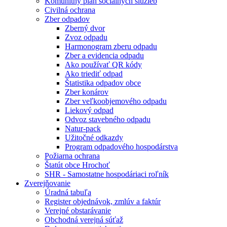
Komunitný plán sociálnych služieb
Civilná ochrana
Zber odpadov
Zberný dvor
Zvoz odpadu
Harmonogram zberu odpadu
Zber a evidencia odpadu
Ako používať QR kódy
Ako triediť odpad
Štatistika odpadov obce
Zber konárov
Zber veľkoobjemového odpadu
Liekový odpad
Odvoz stavebného odpadu
Natur-pack
Užitočné odkazdy
Program odpadového hospodárstva
Požiarna ochrana
Štatút obce Hrochoť
SHR - Samostatne hospodáriaci roľník
Zverejňovanie
Úradná tabuľa
Register objednávok, zmlúv a faktúr
Verejné obstarávanie
Obchodná verejná súťaž