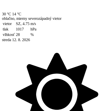
30 °C
14 °C
oblačno, mierny severozápadný vietor
vietor
SZ, 4.75
m/s
tlak
1017
hPa
vlhkosť
28
%
streda 12. 8. 2026