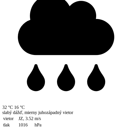
32 °C
16 °C
slabý dážď, mierny juhozápadný vietor
vietor
JZ, 3.52
m/s
tlak
1016
hPa