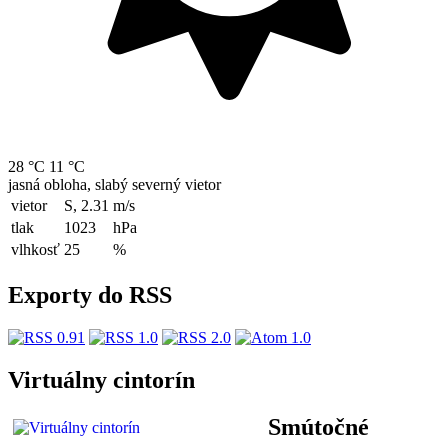
28 °C
11 °C
jasná obloha, slabý severný vietor
vietor
S, 2.31
m/s
tlak
1023
hPa
vlhkosť
25
%
Exporty do RSS
Virtuálny cintorín
Smútočné