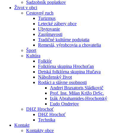
Sadzobník poplatkov
Život v obci
Cestovný ruch
Turizmus
Letecké zábery obce
Ubytovanie
Zaujímavosti
Tradičné kultúrne podujatia
Remeslá, výrobcovia a chovatelia
Šport
Kultúra
Folklór
Folklórna skupina Hrochoťan
Detská folklórna skupina Hučava
Náboženský život
Rodáci a slávne osobnosti
Andrej Braxatoris Sládkovič
Prof. Ing. Milan Križo DrSc.
Izák Abrahamides-Hrochotský
Ľudo Ondrejov
DHZ Hrochoť
DHZ Hrochoť
Technika
Kontakt
Kontakty obce