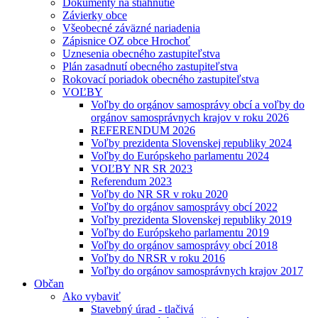
Dokumenty na stiahnutie
Závierky obce
Všeobecné záväzné nariadenia
Zápisnice OZ obce Hrochoť
Uznesenia obecného zastupiteľstva
Plán zasadnutí obecného zastupiteľstva
Rokovací poriadok obecného zastupiteľstva
VOĽBY
Voľby do orgánov samosprávy obcí a voľby do
orgánov samosprávnych krajov v roku 2026
REFERENDUM 2026
Voľby prezidenta Slovenskej republiky 2024
Voľby do Európskeho parlamentu 2024
VOĽBY NR SR 2023
Referendum 2023
Voľby do NR SR v roku 2020
Voľby do orgánov samosprávy obcí 2022
Voľby prezidenta Slovenskej republiky 2019
Voľby do Európskeho parlamentu 2019
Voľby do orgánov samosprávy obcí 2018
Voľby do NRSR v roku 2016
Voľby do orgánov samosprávnych krajov 2017
Občan
Ako vybaviť
Stavebný úrad - tlačivá