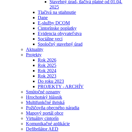
Stavebný úrad- tlačivá platné od 01.04.
2025
Tlačivá na stiahnutie
Dane
E-služby DCOM
Cintorínske poplatky
Evidencia obyvateľstva
Sociálne veci
Spoločný stavebný úrad
Aktuality
Projekty
Rok 2026
Rok 2025
Rok 2024
Rok 2023
Do roku 2023
PROJEKTY - ARCHÍV
Smútočné oznamy
Hrochotský hlásnik
Multifunkčné ihriská
Požičovňa obecného náradia
Mapový portál obce
Virtuálny cintorín
Komunikačné aplikácie
Defibrilátor AED