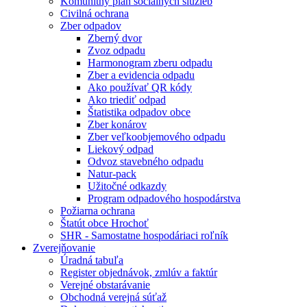
Komunitný plán sociálnych služieb
Civilná ochrana
Zber odpadov
Zberný dvor
Zvoz odpadu
Harmonogram zberu odpadu
Zber a evidencia odpadu
Ako používať QR kódy
Ako triediť odpad
Štatistika odpadov obce
Zber konárov
Zber veľkoobjemového odpadu
Liekový odpad
Odvoz stavebného odpadu
Natur-pack
Užitočné odkazdy
Program odpadového hospodárstva
Požiarna ochrana
Štatút obce Hrochoť
SHR - Samostatne hospodáriaci roľník
Zverejňovanie
Úradná tabuľa
Register objednávok, zmlúv a faktúr
Verejné obstarávanie
Obchodná verejná súťaž