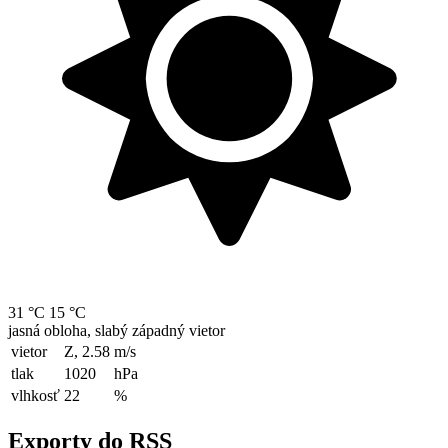
31 °C
15 °C
jasná obloha, slabý západný vietor
vietor
Z, 2.58
m/s
tlak
1020
hPa
vlhkosť
22
%
Exporty do RSS