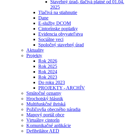
Stavebný úrad- tlačivá platné od 01.04.
2025
Tlačivá na stiahnutie
Dane
E-služby DCOM
Cintorínske poplatky
Evidencia obyvateľstva
Sociálne veci
Spoločný stavebný úrad
Aktuality
Projekty
Rok 2026
Rok 2025
Rok 2024
Rok 2023
Do roku 2023
PROJEKTY - ARCHÍV
Smútočné oznamy
Hrochotský hlásnik
Multifunkčné ihriská
Požičovňa obecného náradia
Mapový portál obce
Virtuálny cintorín
Komunikačné aplikácie
Defibrilátor AED