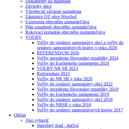
Dokumenty na stiahnutie
Závierky obce
Všeobecné záväzné nariadenia
Zápisnice OZ obce Hrochoť
Uznesenia obecného zastupiteľstva
Plán zasadnutí obecného zastupiteľstva
Rokovací poriadok obecného zastupiteľstva
VOĽBY
Voľby do orgánov samosprávy obcí a voľby do
orgánov samosprávnych krajov v roku 2026
REFERENDUM 2026
Voľby prezidenta Slovenskej republiky 2024
Voľby do Európskeho parlamentu 2024
VOĽBY NR SR 2023
Referendum 2023
Voľby do NR SR v roku 2020
Voľby do orgánov samosprávy obcí 2022
Voľby prezidenta Slovenskej republiky 2019
Voľby do Európskeho parlamentu 2019
Voľby do orgánov samosprávy obcí 2018
Voľby do NRSR v roku 2016
Voľby do orgánov samosprávnych krajov 2017
Občan
Ako vybaviť
Stavebný úrad - tlačivá