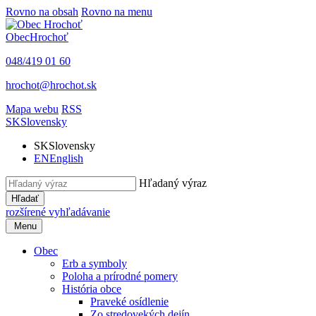
Rovno na obsah
Rovno na menu
Obec
Hrochoť
048/419 01 60
hrochot@hrochot.sk
Mapa webu
RSS
SK
Slovensky
SK
Slovensky
EN
English
Hľadaný výraz
Hľadať
rozšírené vyhľadávanie
Menu
Obec
Erb a symboly
Poloha a prírodné pomery
História obce
Praveké osídlenie
Zo stredovekých dejín