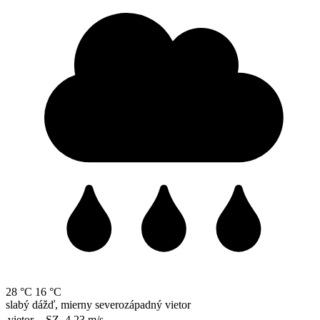
28 °C
16 °C
slabý dážď, mierny severozápadný vietor
vietor
SZ, 4.23
m/s