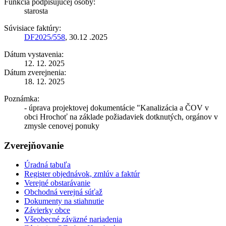
Funkcia podpisujúcej osoby:
starosta
Súvisiace faktúry:
DF2025/558
, 30.12 .2025
Dátum vystavenia:
12. 12. 2025
Dátum zverejnenia:
18. 12. 2025
Poznámka:
- úprava projektovej dokumentácie "Kanalizácia a ČOV v
obci Hrochoť na základe požiadaviek dotknutých, orgánov v
zmysle cenovej ponuky
Zverejňovanie
Úradná tabuľa
Register objednávok, zmlúv a faktúr
Verejné obstarávanie
Obchodná verejná súťaž
Dokumenty na stiahnutie
Závierky obce
Všeobecné záväzné nariadenia