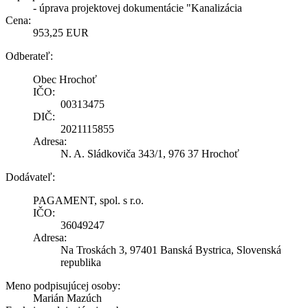
- úprava projektovej dokumentácie "Kanalizácia
Cena:
953,25 EUR
Odberateľ:
Obec Hrochoť
IČO:
00313475
DIČ:
2021115855
Adresa:
N. A. Sládkoviča 343/1, 976 37 Hrochoť
Dodávateľ:
PAGAMENT, spol. s r.o.
IČO:
36049247
Adresa:
Na Troskách 3, 97401 Banská Bystrica, Slovenská
republika
Meno podpisujúcej osoby:
Marián Mazúch