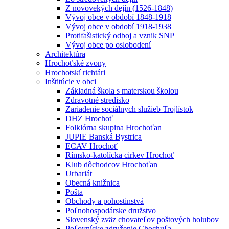
Z novovekých dejín (1526-1848)
Vývoj obce v období 1848-1918
Vývoj obce v období 1918-1938
Protifašistický odboj a vznik SNP
Vývoj obce po oslobodení
Architektúra
Hrochoťské zvony
Hrochotskí richtári
Inštitúcie v obci
Základná škola s materskou školou
Zdravotné stredisko
Zariadenie sociálnych služieb Trojlístok
DHZ Hrochoť
Folklórna skupina Hrochoťan
JUPIE Banská Bystrica
ECAV Hrochoť
Rímsko-katolícka cirkev Hrochoť
Klub dôchodcov Hrochoťan
Urbariát
Obecná knižnica
Pošta
Obchody a pohostinstvá
Poľnohospodárske družstvo
Slovenský zväz chovateľov poštových holubov
Poľovnícke združenie Chochuľa