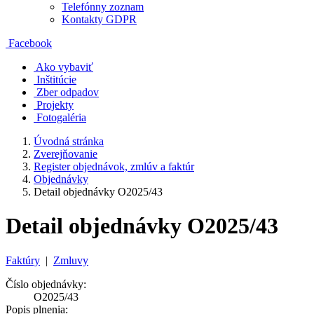
Telefónny zoznam
Kontakty GDPR
Facebook
Ako vybaviť
Inštitúcie
Zber odpadov
Projekty
Fotogaléria
Úvodná stránka
Zverejňovanie
Register objednávok, zmlúv a faktúr
Objednávky
Detail objednávky O2025/43
Detail objednávky O2025/43
Faktúry
|
Zmluvy
Číslo objednávky:
O2025/43
Popis plnenia: