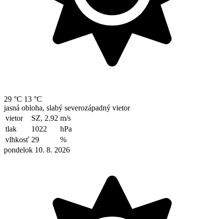
29 °C
13 °C
jasná obloha, slabý severozápadný vietor
vietor
SZ, 2.92
m/s
tlak
1022
hPa
vlhkosť
29
%
pondelok 10. 8. 2026