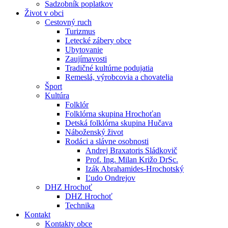
Sadzobník poplatkov
Život v obci
Cestovný ruch
Turizmus
Letecké zábery obce
Ubytovanie
Zaujímavosti
Tradičné kultúrne podujatia
Remeslá, výrobcovia a chovatelia
Šport
Kultúra
Folklór
Folklórna skupina Hrochoťan
Detská folklórna skupina Hučava
Náboženský život
Rodáci a slávne osobnosti
Andrej Braxatoris Sládkovič
Prof. Ing. Milan Križo DrSc.
Izák Abrahamides-Hrochotský
Ľudo Ondrejov
DHZ Hrochoť
DHZ Hrochoť
Technika
Kontakt
Kontakty obce