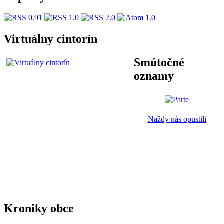
Virtuálny cintorín
Smútočné
oznamy
Naždy nás opustili
Kroniky obce