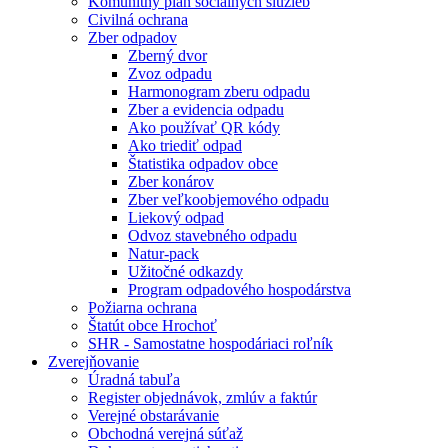
Komunitný plán sociálnych služieb
Civilná ochrana
Zber odpadov
Zberný dvor
Zvoz odpadu
Harmonogram zberu odpadu
Zber a evidencia odpadu
Ako používať QR kódy
Ako triediť odpad
Štatistika odpadov obce
Zber konárov
Zber veľkoobjemového odpadu
Liekový odpad
Odvoz stavebného odpadu
Natur-pack
Užitočné odkazdy
Program odpadového hospodárstva
Požiarna ochrana
Štatút obce Hrochoť
SHR - Samostatne hospodáriaci roľník
Zverejňovanie
Úradná tabuľa
Register objednávok, zmlúv a faktúr
Verejné obstarávanie
Obchodná verejná súťaž