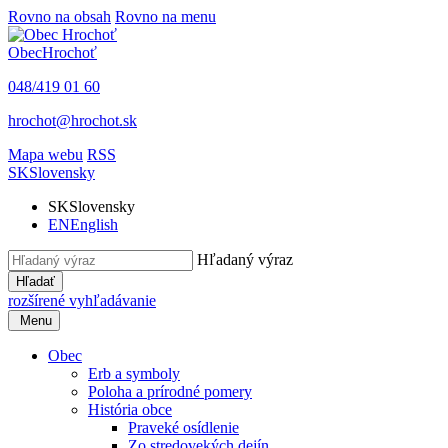
Rovno na obsah
Rovno na menu
Obec
Hrochoť
048/419 01 60
hrochot@hrochot.sk
Mapa webu
RSS
SK
Slovensky
SK
Slovensky
EN
English
Hľadaný výraz
Hľadať
rozšírené vyhľadávanie
Menu
Obec
Erb a symboly
Poloha a prírodné pomery
História obce
Praveké osídlenie
Zo stredovekých dejín