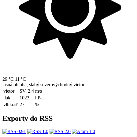
29 °C
11 °C
jasná obloha, slabý severovýchodný vietor
vietor
SV, 2.4
m/s
tlak
1023
hPa
vlhkosť
27
%
Exporty do RSS