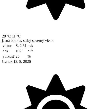
28 °C
11 °C
jasná obloha, slabý severný vietor
vietor
S, 2.31
m/s
tlak
1023
hPa
vlhkosť
25
%
štvrtok 13. 8. 2026