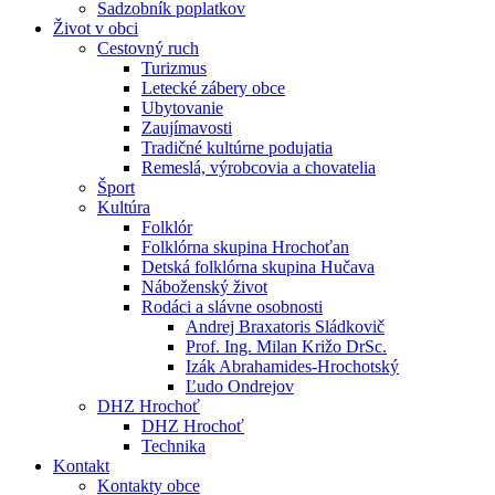
Sadzobník poplatkov
Život v obci
Cestovný ruch
Turizmus
Letecké zábery obce
Ubytovanie
Zaujímavosti
Tradičné kultúrne podujatia
Remeslá, výrobcovia a chovatelia
Šport
Kultúra
Folklór
Folklórna skupina Hrochoťan
Detská folklórna skupina Hučava
Náboženský život
Rodáci a slávne osobnosti
Andrej Braxatoris Sládkovič
Prof. Ing. Milan Križo DrSc.
Izák Abrahamides-Hrochotský
Ľudo Ondrejov
DHZ Hrochoť
DHZ Hrochoť
Technika
Kontakt
Kontakty obce