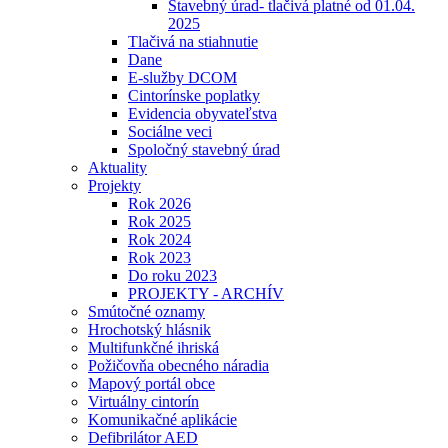
Stavebný úrad- tlačivá platné od 01.04.
2025
Tlačivá na stiahnutie
Dane
E-služby DCOM
Cintorínske poplatky
Evidencia obyvateľstva
Sociálne veci
Spoločný stavebný úrad
Aktuality
Projekty
Rok 2026
Rok 2025
Rok 2024
Rok 2023
Do roku 2023
PROJEKTY - ARCHÍV
Smútočné oznamy
Hrochotský hlásnik
Multifunkčné ihriská
Požičovňa obecného náradia
Mapový portál obce
Virtuálny cintorín
Komunikačné aplikácie
Defibrilátor AED