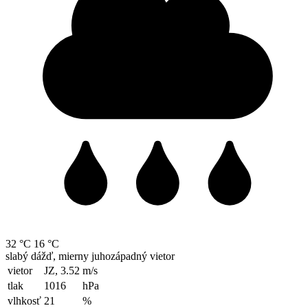
32 °C
16 °C
slabý dážď, mierny juhozápadný vietor
vietor
JZ, 3.52
m/s
tlak
1016
hPa
vlhkosť
21
%