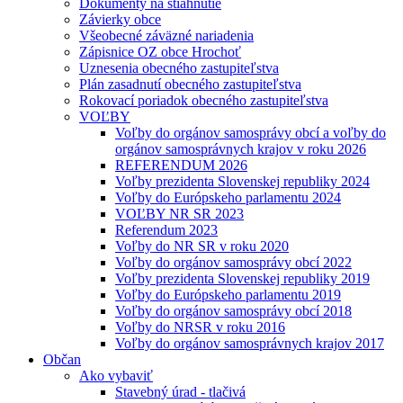
Dokumenty na stiahnutie
Závierky obce
Všeobecné záväzné nariadenia
Zápisnice OZ obce Hrochoť
Uznesenia obecného zastupiteľstva
Plán zasadnutí obecného zastupiteľstva
Rokovací poriadok obecného zastupiteľstva
VOĽBY
Voľby do orgánov samosprávy obcí a voľby do
orgánov samosprávnych krajov v roku 2026
REFERENDUM 2026
Voľby prezidenta Slovenskej republiky 2024
Voľby do Európskeho parlamentu 2024
VOĽBY NR SR 2023
Referendum 2023
Voľby do NR SR v roku 2020
Voľby do orgánov samosprávy obcí 2022
Voľby prezidenta Slovenskej republiky 2019
Voľby do Európskeho parlamentu 2019
Voľby do orgánov samosprávy obcí 2018
Voľby do NRSR v roku 2016
Voľby do orgánov samosprávnych krajov 2017
Občan
Ako vybaviť
Stavebný úrad - tlačivá