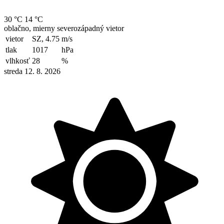
30 °C
14 °C
oblačno, mierny severozápadný vietor
vietor
SZ, 4.75
m/s
tlak
1017
hPa
vlhkosť
28
%
streda 12. 8. 2026