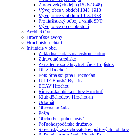
Z novovekých dejín (1526-1848)
Vývoj obce v období 1848-1918
Vývoj obce v období 1918-1938
Protifašistický odboj a vznik SNP
Vývoj obce po oslobodení
Architektúra
Hrochoťské zvony
Hrochotskí richtári
Inštitúcie v obci
Základná škola s materskou školou
Zdravotné stredisko
Zariadenie sociálnych služieb Trojlístok
DHZ Hrochoť
Folklórna skupina Hrochoťan
JUPIE Banská Bystrica
ECAV Hrochoť
Rímsko-katolícka cirkev Hrochoť
Klub dôchodcov Hrochoťan
Urbariát
Obecná knižnica
Pošta
Obchody a pohostinstvá
Poľnohospodárske družstvo
Slovenský zväz chovateľov poštových holubov
Poľovnícke združenie Chochuľa