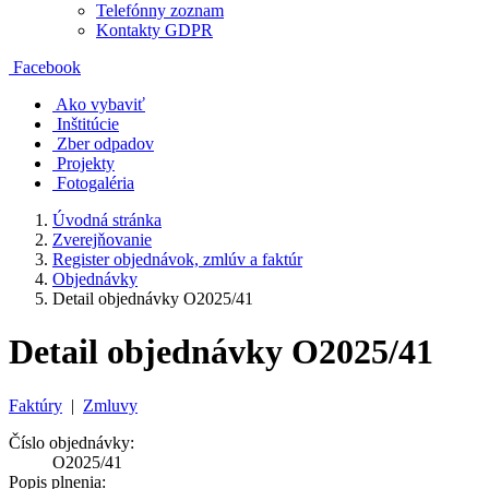
Telefónny zoznam
Kontakty GDPR
Facebook
Ako vybaviť
Inštitúcie
Zber odpadov
Projekty
Fotogaléria
Úvodná stránka
Zverejňovanie
Register objednávok, zmlúv a faktúr
Objednávky
Detail objednávky O2025/41
Detail objednávky O2025/41
Faktúry
|
Zmluvy
Číslo objednávky:
O2025/41
Popis plnenia: