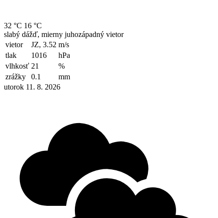
32 °C
16 °C
slabý dážď, mierny juhozápadný vietor
vietor
JZ, 3.52
m/s
tlak
1016
hPa
vlhkosť
21
%
zrážky
0.1
mm
utorok 11. 8. 2026