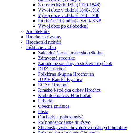
Z novovekých dejín (1526-1848)
Vývoj obce v období 1848-1918
Vývoj obce v období 1918-1938
Protifašistický odboj a vznik SNP
Vývoj obce po oslobodení
Architektúra
Hrochoťské zvony
Hrochotskí richtári
Inštitúcie v obci
Základná škola s materskou školou
Zdravotné stredisko
Zariadenie sociálnych služieb Trojlístok
DHZ Hrochoť
Folklórna skupina Hrochoťan
JUPIE Banská Bystrica
ECAV Hrochoť
Rímsko-katolícka cirkev Hrochoť
Klub dôchodcov Hrochoťan
Urbariát
Obecná knižnica
Pošta
Obchody a pohostinstvá
Poľnohospodárske družstvo
Slovenský zväz chovateľov poštových holubov
Poľovnícke združenie Chochuľa