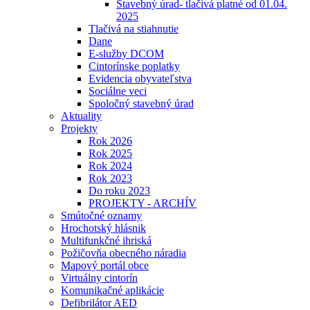
Stavebný úrad- tlačivá platné od 01.04.
2025
Tlačivá na stiahnutie
Dane
E-služby DCOM
Cintorínske poplatky
Evidencia obyvateľstva
Sociálne veci
Spoločný stavebný úrad
Aktuality
Projekty
Rok 2026
Rok 2025
Rok 2024
Rok 2023
Do roku 2023
PROJEKTY - ARCHÍV
Smútočné oznamy
Hrochotský hlásnik
Multifunkčné ihriská
Požičovňa obecného náradia
Mapový portál obce
Virtuálny cintorín
Komunikačné aplikácie
Defibrilátor AED