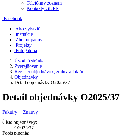
Telefónny zoznam
Kontakty GDPR
Facebook
Ako vybaviť
Inštitúcie
Zber odpadov
Projekty
Fotogaléria
Úvodná stránka
Zverejňovanie
Register objednávok, zmlúv a faktúr
Objednávky
Detail objednávky O2025/37
Detail objednávky O2025/37
Faktúry
|
Zmluvy
Číslo objednávky:
O2025/37
Popis plnenia: