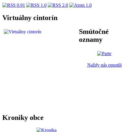
Virtuálny cintorín
Smútočné
oznamy
Naždy nás opustili
Kroniky obce