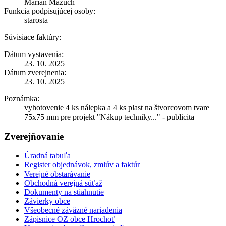
Marián Mazúch
Funkcia podpisujúcej osoby:
starosta
Súvisiace faktúry:
Dátum vystavenia:
23. 10. 2025
Dátum zverejnenia:
23. 10. 2025
Poznámka:
vyhotovenie 4 ks nálepka a 4 ks plast na štvorcovom tvare
75x75 mm pre projekt "Nákup techniky..." - publicita
Zverejňovanie
Úradná tabuľa
Register objednávok, zmlúv a faktúr
Verejné obstarávanie
Obchodná verejná súťaž
Dokumenty na stiahnutie
Závierky obce
Všeobecné záväzné nariadenia
Zápisnice OZ obce Hrochoť