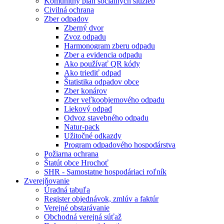
Komunitný plán sociálnych služieb
Civilná ochrana
Zber odpadov
Zberný dvor
Zvoz odpadu
Harmonogram zberu odpadu
Zber a evidencia odpadu
Ako používať QR kódy
Ako triediť odpad
Štatistika odpadov obce
Zber konárov
Zber veľkoobjemového odpadu
Liekový odpad
Odvoz stavebného odpadu
Natur-pack
Užitočné odkazdy
Program odpadového hospodárstva
Požiarna ochrana
Štatút obce Hrochoť
SHR - Samostatne hospodáriaci roľník
Zverejňovanie
Úradná tabuľa
Register objednávok, zmlúv a faktúr
Verejné obstarávanie
Obchodná verejná súťaž