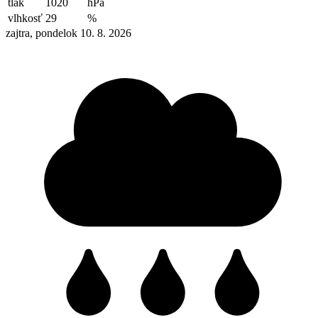
tlak
1020
hPa
vlhkosť
29
%
zajtra, pondelok 10. 8. 2026