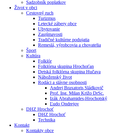
Sadzobník poplatkov
Život v obci
Cestovný ruch
Turizmus
Letecké zábery obce
Ubytovanie
Zaujímavosti
Tradičné kultúrne podujatia
Remeslá, výrobcovia a chovatelia
Šport
Kultúra
Folklór
Folklórna skupina Hrochoťan
Detská folklórna skupina Hučava
Náboženský život
Rodáci a slávne osobnosti
Andrej Braxatoris Sládkovič
Prof. Ing. Milan Križo DrSc.
Izák Abrahamides-Hrochotský
Ľudo Ondrejov
DHZ Hrochoť
DHZ Hrochoť
Technika
Kontakt
Kontakty obce