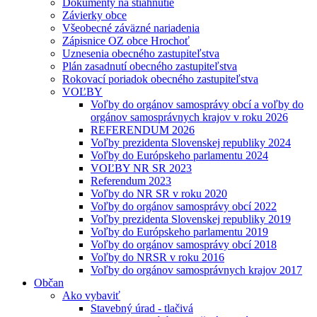
Dokumenty na stiahnutie
Závierky obce
Všeobecné záväzné nariadenia
Zápisnice OZ obce Hrochoť
Uznesenia obecného zastupiteľstva
Plán zasadnutí obecného zastupiteľstva
Rokovací poriadok obecného zastupiteľstva
VOĽBY
Voľby do orgánov samosprávy obcí a voľby do
orgánov samosprávnych krajov v roku 2026
REFERENDUM 2026
Voľby prezidenta Slovenskej republiky 2024
Voľby do Európskeho parlamentu 2024
VOĽBY NR SR 2023
Referendum 2023
Voľby do NR SR v roku 2020
Voľby do orgánov samosprávy obcí 2022
Voľby prezidenta Slovenskej republiky 2019
Voľby do Európskeho parlamentu 2019
Voľby do orgánov samosprávy obcí 2018
Voľby do NRSR v roku 2016
Voľby do orgánov samosprávnych krajov 2017
Občan
Ako vybaviť
Stavebný úrad - tlačivá