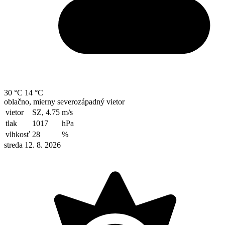
30 °C
14 °C
oblačno, mierny severozápadný vietor
vietor
SZ, 4.75
m/s
tlak
1017
hPa
vlhkosť
28
%
streda 12. 8. 2026