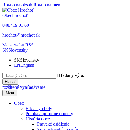
Rovno na obsah
Rovno na menu
Obec
Hrochoť
048/419 01 60
hrochot@hrochot.sk
Mapa webu
RSS
SK
Slovensky
SK
Slovensky
EN
English
Hľadaný výraz
Hľadať
rozšírené vyhľadávanie
Menu
Obec
Erb a symboly
Poloha a prírodné pomery
História obce
Praveké osídlenie
Zo stredovekých dejín