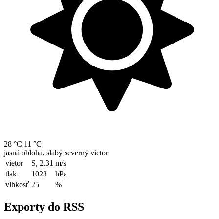
28 °C
11 °C
jasná obloha, slabý severný vietor
vietor
S, 2.31
m/s
tlak
1023
hPa
vlhkosť
25
%
Exporty do RSS