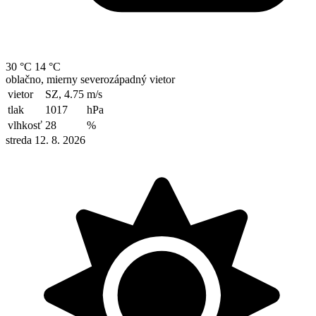
30 °C
14 °C
oblačno, mierny severozápadný vietor
vietor
SZ, 4.75
m/s
tlak
1017
hPa
vlhkosť
28
%
streda 12. 8. 2026