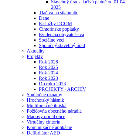
Stavebný úrad- tlačivá platné od 01.04.
2025
Tlačivá na stiahnutie
Dane
E-služby DCOM
Cintorínske poplatky
Evidencia obyvateľstva
Sociálne veci
Spoločný stavebný úrad
Aktuality
Projekty
Rok 2026
Rok 2025
Rok 2024
Rok 2023
Do roku 2023
PROJEKTY - ARCHÍV
Smútočné oznamy
Hrochotský hlásnik
Multifunkčné ihriská
Požičovňa obecného náradia
Mapový portál obce
Virtuálny cintorín
Komunikačné aplikácie
Defibrilátor AED