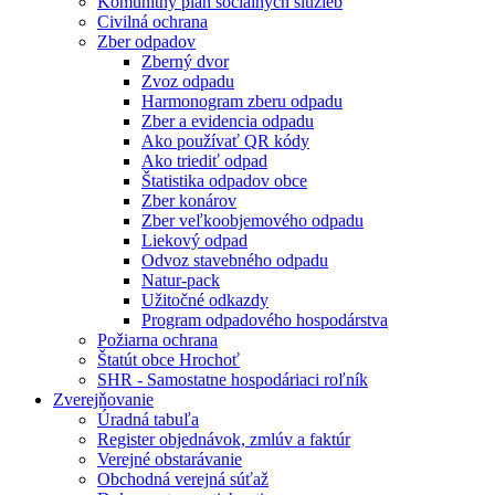
Komunitný plán sociálnych služieb
Civilná ochrana
Zber odpadov
Zberný dvor
Zvoz odpadu
Harmonogram zberu odpadu
Zber a evidencia odpadu
Ako používať QR kódy
Ako triediť odpad
Štatistika odpadov obce
Zber konárov
Zber veľkoobjemového odpadu
Liekový odpad
Odvoz stavebného odpadu
Natur-pack
Užitočné odkazdy
Program odpadového hospodárstva
Požiarna ochrana
Štatút obce Hrochoť
SHR - Samostatne hospodáriaci roľník
Zverejňovanie
Úradná tabuľa
Register objednávok, zmlúv a faktúr
Verejné obstarávanie
Obchodná verejná súťaž