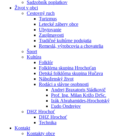
Sadzobník poplatkov
Život v obci
Cestovný ruch
Turizmus
Letecké zábery obce
Ubytovanie
Zaujímavosti
Tradičné kultúrne podujatia
Remeslá, výrobcovia a chovatelia
Šport
Kultúra
Folklór
Folklórna skupina Hrochoťan
Detská folklórna skupina Hučava
Náboženský život
Rodáci a slávne osobnosti
Andrej Braxatoris Sládkovič
Prof. Ing. Milan Križo DrSc.
Izák Abrahamides-Hrochotský
Ľudo Ondrejov
DHZ Hrochoť
DHZ Hrochoť
Technika
Kontakt
Kontakty obce