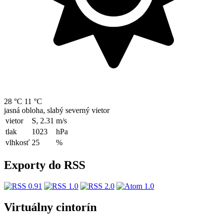
28 °C
11 °C
jasná obloha, slabý severný vietor
vietor
S, 2.31
m/s
tlak
1023
hPa
vlhkosť
25
%
Exporty do RSS
Virtuálny cintorín