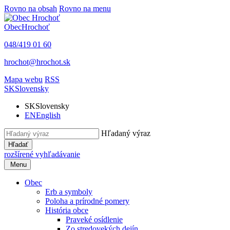
Rovno na obsah
Rovno na menu
Obec
Hrochoť
048/419 01 60
hrochot@hrochot.sk
Mapa webu
RSS
SK
Slovensky
SK
Slovensky
EN
English
Hľadaný výraz
Hľadať
rozšírené vyhľadávanie
Menu
Obec
Erb a symboly
Poloha a prírodné pomery
História obce
Praveké osídlenie
Zo stredovekých dejín