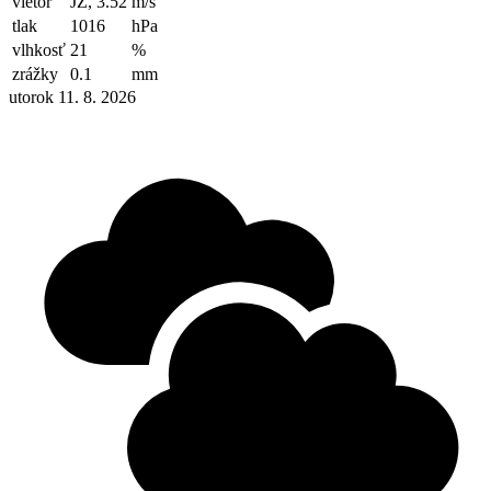
vietor
JZ, 3.52
m/s
tlak
1016
hPa
vlhkosť
21
%
zrážky
0.1
mm
utorok 11. 8. 2026