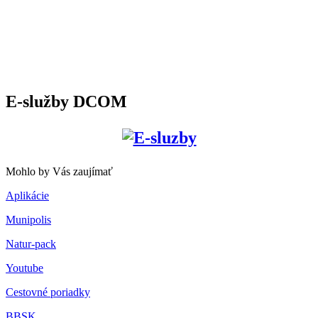
E-služby DCOM
Mohlo by Vás zaujímať
Aplikácie
Munipolis
Natur-pack
Youtube
Cestovné poriadky
BBSK