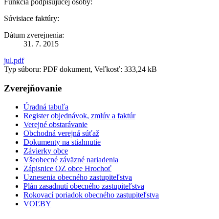
Funkcia podpisujúcej osoby:
Súvisiace faktúry:
Dátum zverejnenia:
31. 7. 2015
jul.pdf
Typ súboru: PDF dokument, Veľkosť: 333,24 kB
Zverejňovanie
Úradná tabuľa
Register objednávok, zmlúv a faktúr
Verejné obstarávanie
Obchodná verejná súťaž
Dokumenty na stiahnutie
Závierky obce
Všeobecné záväzné nariadenia
Zápisnice OZ obce Hrochoť
Uznesenia obecného zastupiteľstva
Plán zasadnutí obecného zastupiteľstva
Rokovací poriadok obecného zastupiteľstva
VOĽBY