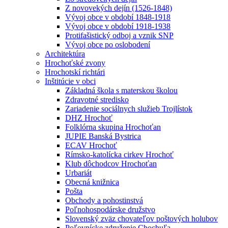
Z novovekých dejín (1526-1848)
Vývoj obce v období 1848-1918
Vývoj obce v období 1918-1938
Protifašistický odboj a vznik SNP
Vývoj obce po oslobodení
Architektúra
Hrochoťské zvony
Hrochotskí richtári
Inštitúcie v obci
Základná škola s materskou školou
Zdravotné stredisko
Zariadenie sociálnych služieb Trojlístok
DHZ Hrochoť
Folklórna skupina Hrochoťan
JUPIE Banská Bystrica
ECAV Hrochoť
Rímsko-katolícka cirkev Hrochoť
Klub dôchodcov Hrochoťan
Urbariát
Obecná knižnica
Pošta
Obchody a pohostinstvá
Poľnohospodárske družstvo
Slovenský zväz chovateľov poštových holubov
Poľovnícke združenie Chochuľa