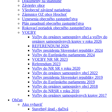
Dokumenty na stiahnutie
Závierky obce
Všeobecné záväzné nariadenia
Zápisnice OZ obce Hrochoť
Uznesenia obecného zastupiteľstva
Plán zasadnutí obecného zastupiteľstva
Rokovací poriadok obecného zastupiteľstva
VOĽBY
Voľby do orgánov samosprávy obcí a voľby do
orgánov samosprávnych krajov v roku 2026
REFERENDUM 2026
Voľby prezidenta Slovenskej republiky 2024
Voľby do Európskeho parlamentu 2024
VOĽBY NR SR 2023
Referendum 2023
Voľby do NR SR v roku 2020
Voľby do orgánov samosprávy obcí 2022
Voľby prezidenta Slovenskej republiky 2019
Voľby do Európskeho parlamentu 2019
Voľby do orgánov samosprávy obcí 2018
Voľby do NRSR v roku 2016
Voľby do orgánov samosprávnych krajov 2017
Občan
Ako vybaviť
Stavebný úrad - tlačivá