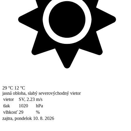
29 °C
12 °C
jasná obloha, slabý severovýchodný vietor
vietor
SV, 2.23
m/s
tlak
1020
hPa
vlhkosť
29
%
zajtra, pondelok 10. 8. 2026