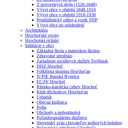
Z novovekých dejín (1526-1848)
Vývoj obce v období 1848-1918
Vývoj obce v období 1918-1938
Protifašistický odboj a vznik SNP
Vývoj obce po oslobodení
Architektúra
Hrochoťské zvony
Hrochotskí richtári
Inštitúcie v obci
Základná škola s materskou školou
Zdravotné stredisko
Zariadenie sociálnych služieb Trojlístok
DHZ Hrochoť
Folklórna skupina Hrochoťan
JUPIE Banská Bystrica
ECAV Hrochoť
Rímsko-katolícka cirkev Hrochoť
Klub dôchodcov Hrochoťan
Urbariát
Obecná knižnica
Pošta
Obchody a pohostinstvá
Poľnohospodárske družstvo
Slovenský zväz chovateľov poštových holubov
Poľovnícke združenie Chochuľa