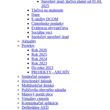
Stavebný úrad- tlačivá platné od 01.04.
2025
Tlačivá na stiahnutie
Dane
E-služby DCOM
Cintorínske poplatky
Evidencia obyvateľstva
Sociálne veci
Spoločný stavebný úrad
Aktuality
Projekty
Rok 2026
Rok 2025
Rok 2024
Rok 2023
Do roku 2023
PROJEKTY - ARCHÍV
Smútočné oznamy
Hrochotský hlásnik
Multifunkčné ihriská
Požičovňa obecného náradia
Mapový portál obce
Virtuálny cintorín
Komunikačné aplikácie
Defibrilátor AED