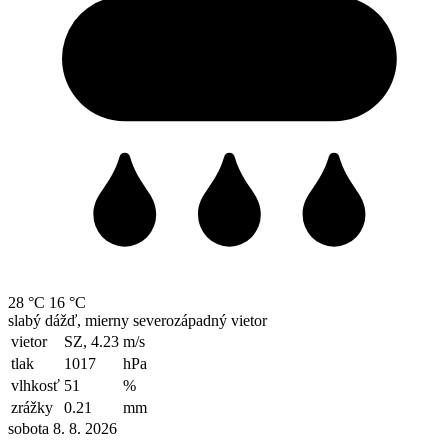
28 °C
16 °C
slabý dážď, mierny severozápadný vietor
vietor
SZ, 4.23
m/s
tlak
1017
hPa
vlhkosť
51
%
zrážky
0.21
mm
sobota 8. 8. 2026