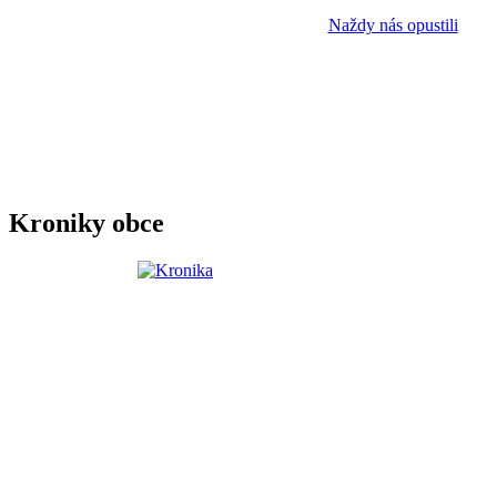
Naždy nás opustili
Kroniky obce