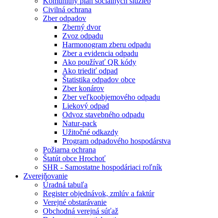
Komunitný plán sociálnych služieb
Civilná ochrana
Zber odpadov
Zberný dvor
Zvoz odpadu
Harmonogram zberu odpadu
Zber a evidencia odpadu
Ako používať QR kódy
Ako triediť odpad
Štatistika odpadov obce
Zber konárov
Zber veľkoobjemového odpadu
Liekový odpad
Odvoz stavebného odpadu
Natur-pack
Užitočné odkazdy
Program odpadového hospodárstva
Požiarna ochrana
Štatút obce Hrochoť
SHR - Samostatne hospodáriaci roľník
Zverejňovanie
Úradná tabuľa
Register objednávok, zmlúv a faktúr
Verejné obstarávanie
Obchodná verejná súťaž