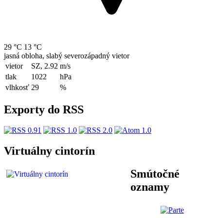
29 °C
13 °C
jasná obloha, slabý severozápadný vietor
vietor
SZ, 2.92
m/s
tlak
1022
hPa
vlhkosť
29
%
Exporty do RSS
Virtuálny cintorín
Smútočné
oznamy