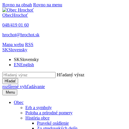
Rovno na obsah
Rovno na menu
Obec
Hrochoť
048/419 01 60
hrochot@hrochot.sk
Mapa webu
RSS
SK
Slovensky
SK
Slovensky
EN
English
Hľadaný výraz
Hľadať
rozšírené vyhľadávanie
Menu
Obec
Erb a symboly
Poloha a prírodné pomery
História obce
Praveké osídlenie
Zo stredovekých dejín