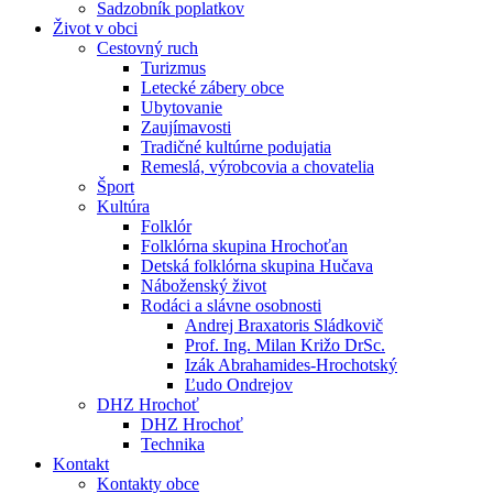
Sadzobník poplatkov
Život v obci
Cestovný ruch
Turizmus
Letecké zábery obce
Ubytovanie
Zaujímavosti
Tradičné kultúrne podujatia
Remeslá, výrobcovia a chovatelia
Šport
Kultúra
Folklór
Folklórna skupina Hrochoťan
Detská folklórna skupina Hučava
Náboženský život
Rodáci a slávne osobnosti
Andrej Braxatoris Sládkovič
Prof. Ing. Milan Križo DrSc.
Izák Abrahamides-Hrochotský
Ľudo Ondrejov
DHZ Hrochoť
DHZ Hrochoť
Technika
Kontakt
Kontakty obce