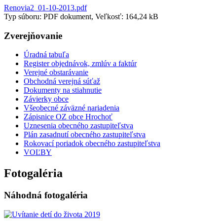
Renovia2_01-10-2013.pdf
Typ súboru: PDF dokument, Veľkosť: 164,24 kB
Zverejňovanie
Úradná tabuľa
Register objednávok, zmlúv a faktúr
Verejné obstarávanie
Obchodná verejná súťaž
Dokumenty na stiahnutie
Závierky obce
Všeobecné záväzné nariadenia
Zápisnice OZ obce Hrochoť
Uznesenia obecného zastupiteľstva
Plán zasadnutí obecného zastupiteľstva
Rokovací poriadok obecného zastupiteľstva
VOĽBY
Fotogaléria
Náhodná fotogaléria