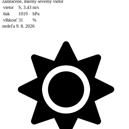
zamračené, mierny severný vietor
vietor
S, 3.43
m/s
tlak
1019
hPa
vlhkosť
31
%
nedeľa 9. 8. 2026