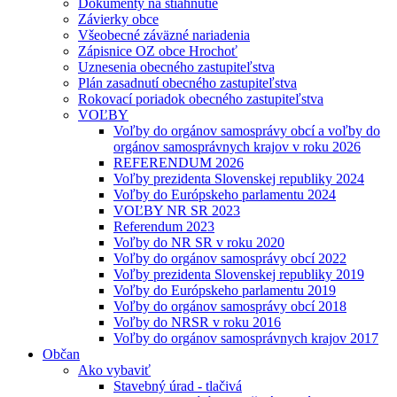
Dokumenty na stiahnutie
Závierky obce
Všeobecné záväzné nariadenia
Zápisnice OZ obce Hrochoť
Uznesenia obecného zastupiteľstva
Plán zasadnutí obecného zastupiteľstva
Rokovací poriadok obecného zastupiteľstva
VOĽBY
Voľby do orgánov samosprávy obcí a voľby do
orgánov samosprávnych krajov v roku 2026
REFERENDUM 2026
Voľby prezidenta Slovenskej republiky 2024
Voľby do Európskeho parlamentu 2024
VOĽBY NR SR 2023
Referendum 2023
Voľby do NR SR v roku 2020
Voľby do orgánov samosprávy obcí 2022
Voľby prezidenta Slovenskej republiky 2019
Voľby do Európskeho parlamentu 2019
Voľby do orgánov samosprávy obcí 2018
Voľby do NRSR v roku 2016
Voľby do orgánov samosprávnych krajov 2017
Občan
Ako vybaviť
Stavebný úrad - tlačivá