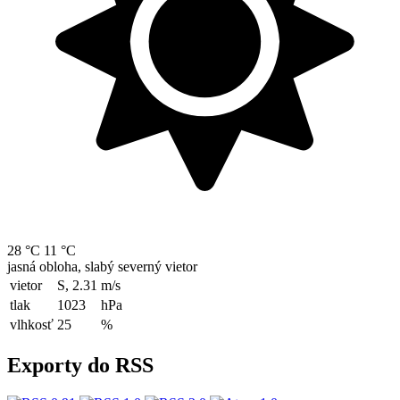
28 °C
11 °C
jasná obloha, slabý severný vietor
vietor
S, 2.31
m/s
tlak
1023
hPa
vlhkosť
25
%
Exporty do RSS