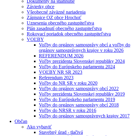
Dokumenty na stiahnutie
Závierky obce
Všeobecné záväzné nariadenia
Zápisnice OZ obce Hrochoť
Uznesenia obecného zastupiteľstva
Plán zasadnutí obecného zastupiteľstva
Rokovací poriadok obecného zastupiteľstva
VOĽBY
Voľby do orgánov samosprávy obcí a voľby do
orgánov samosprávnych krajov v roku 2026
REFERENDUM 2026
Voľby prezidenta Slovenskej republiky 2024
Voľby do Európskeho parlamentu 2024
VOĽBY NR SR 2023
Referendum 2023
Voľby do NR SR v roku 2020
Voľby do orgánov samosprávy obcí 2022
Voľby prezidenta Slovenskej republiky 2019
Voľby do Európskeho parlamentu 2019
Voľby do orgánov samosprávy obcí 2018
Voľby do NRSR v roku 2016
Voľby do orgánov samosprávnych krajov 2017
Občan
Ako vybaviť
Stavebný úrad - tlačivá