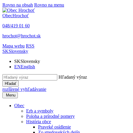
Rovno na obsah
Rovno na menu
Obec
Hrochoť
048/419 01 60
hrochot@hrochot.sk
Mapa webu
RSS
SK
Slovensky
SK
Slovensky
EN
English
Hľadaný výraz
Hľadať
rozšírené vyhľadávanie
Menu
Obec
Erb a symboly
Poloha a prírodné pomery
História obce
Praveké osídlenie
Zo stredovekých dejín