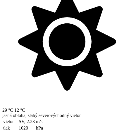
29 °C
12 °C
jasná obloha, slabý severovýchodný vietor
vietor
SV, 2.23
m/s
tlak
1020
hPa