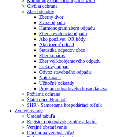
Komunitný plán sociálnych služieb
Civilná ochrana
Zber odpadov
Zberný dvor
Zvoz odpadu
Harmonogram zberu odpadu
Zber a evidencia odpadu
Ako používať QR kódy
Ako triediť odpad
Štatistika odpadov obce
Zber konárov
Zber veľkoobjemového odpadu
Liekový odpad
Odvoz stavebného odpadu
Natur-pack
Užitočné odkazdy
Program odpadového hospodárstva
Požiarna ochrana
Štatút obce Hrochoť
SHR - Samostatne hospodáriaci roľník
Zverejňovanie
Úradná tabuľa
Register objednávok, zmlúv a faktúr
Verejné obstarávanie
Obchodná verejná súťaž