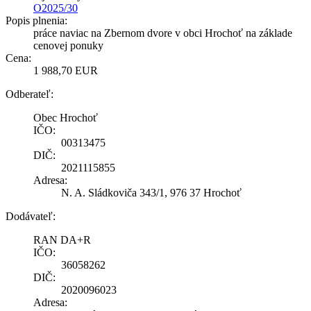
O2025/30
Popis plnenia:
práce naviac na Zbernom dvore v obci Hrochoť na základe
cenovej ponuky
Cena:
1 988,70 EUR
Odberateľ:
Obec Hrochoť
IČO:
00313475
DIČ:
2021115855
Adresa:
N. A. Sládkoviča 343/1, 976 37 Hrochoť
Dodávateľ:
RAN DA+R
IČO:
36058262
DIČ:
2020096023
Adresa: