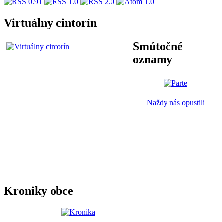
Virtuálny cintorín
Smútočné
oznamy
Naždy nás opustili
Kroniky obce