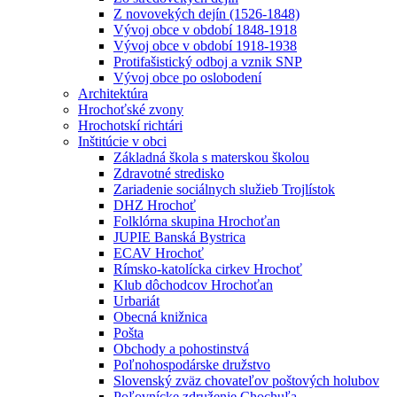
Z novovekých dejín (1526-1848)
Vývoj obce v období 1848-1918
Vývoj obce v období 1918-1938
Protifašistický odboj a vznik SNP
Vývoj obce po oslobodení
Architektúra
Hrochoťské zvony
Hrochotskí richtári
Inštitúcie v obci
Základná škola s materskou školou
Zdravotné stredisko
Zariadenie sociálnych služieb Trojlístok
DHZ Hrochoť
Folklórna skupina Hrochoťan
JUPIE Banská Bystrica
ECAV Hrochoť
Rímsko-katolícka cirkev Hrochoť
Klub dôchodcov Hrochoťan
Urbariát
Obecná knižnica
Pošta
Obchody a pohostinstvá
Poľnohospodárske družstvo
Slovenský zväz chovateľov poštových holubov
Poľovnícke združenie Chochuľa