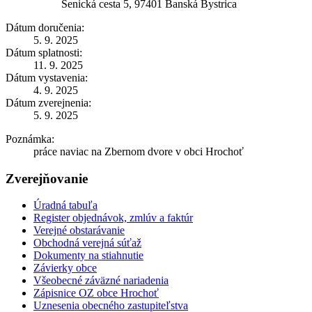
Senická cesta 5, 97401 Banská Bystrica
Dátum doručenia:
5. 9. 2025
Dátum splatnosti:
11. 9. 2025
Dátum vystavenia:
4. 9. 2025
Dátum zverejnenia:
5. 9. 2025
Poznámka:
práce naviac na Zbernom dvore v obci Hrochoť
Zverejňovanie
Úradná tabuľa
Register objednávok, zmlúv a faktúr
Verejné obstarávanie
Obchodná verejná súťaž
Dokumenty na stiahnutie
Závierky obce
Všeobecné záväzné nariadenia
Zápisnice OZ obce Hrochoť
Uznesenia obecného zastupiteľstva