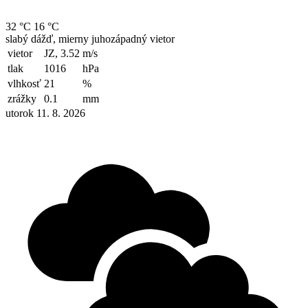
32 °C
16 °C
slabý dážď, mierny juhozápadný vietor
vietor
JZ, 3.52
m/s
tlak
1016
hPa
vlhkosť
21
%
zrážky
0.1
mm
utorok 11. 8. 2026