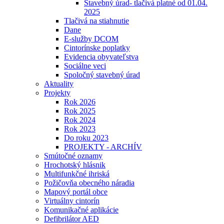
Stavebný úrad- tlačivá platné od 01.04.
2025
Tlačivá na stiahnutie
Dane
E-služby DCOM
Cintorínske poplatky
Evidencia obyvateľstva
Sociálne veci
Spoločný stavebný úrad
Aktuality
Projekty
Rok 2026
Rok 2025
Rok 2024
Rok 2023
Do roku 2023
PROJEKTY - ARCHÍV
Smútočné oznamy
Hrochotský hlásnik
Multifunkčné ihriská
Požičovňa obecného náradia
Mapový portál obce
Virtuálny cintorín
Komunikačné aplikácie
Defibrilátor AED