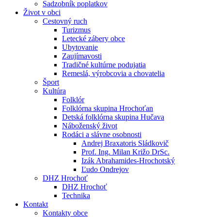
Sadzobník poplatkov
Život v obci
Cestovný ruch
Turizmus
Letecké zábery obce
Ubytovanie
Zaujímavosti
Tradičné kultúrne podujatia
Remeslá, výrobcovia a chovatelia
Šport
Kultúra
Folklór
Folklórna skupina Hrochoťan
Detská folklórna skupina Hučava
Náboženský život
Rodáci a slávne osobnosti
Andrej Braxatoris Sládkovič
Prof. Ing. Milan Križo DrSc.
Izák Abrahamides-Hrochotský
Ľudo Ondrejov
DHZ Hrochoť
DHZ Hrochoť
Technika
Kontakt
Kontakty obce