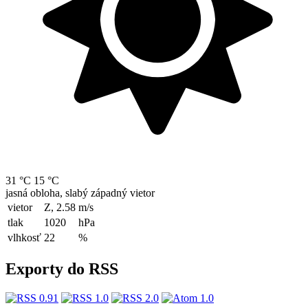
31 °C
15 °C
jasná obloha, slabý západný vietor
vietor
Z, 2.58
m/s
tlak
1020
hPa
vlhkosť
22
%
Exporty do RSS