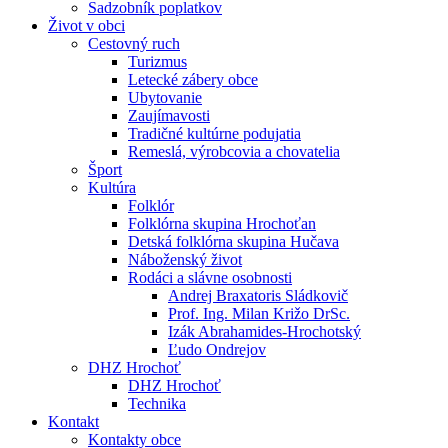
Sadzobník poplatkov
Život v obci
Cestovný ruch
Turizmus
Letecké zábery obce
Ubytovanie
Zaujímavosti
Tradičné kultúrne podujatia
Remeslá, výrobcovia a chovatelia
Šport
Kultúra
Folklór
Folklórna skupina Hrochoťan
Detská folklórna skupina Hučava
Náboženský život
Rodáci a slávne osobnosti
Andrej Braxatoris Sládkovič
Prof. Ing. Milan Križo DrSc.
Izák Abrahamides-Hrochotský
Ľudo Ondrejov
DHZ Hrochoť
DHZ Hrochoť
Technika
Kontakt
Kontakty obce