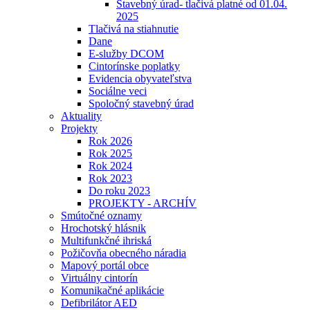
Stavebný úrad- tlačivá platné od 01.04.
2025
Tlačivá na stiahnutie
Dane
E-služby DCOM
Cintorínske poplatky
Evidencia obyvateľstva
Sociálne veci
Spoločný stavebný úrad
Aktuality
Projekty
Rok 2026
Rok 2025
Rok 2024
Rok 2023
Do roku 2023
PROJEKTY - ARCHÍV
Smútočné oznamy
Hrochotský hlásnik
Multifunkčné ihriská
Požičovňa obecného náradia
Mapový portál obce
Virtuálny cintorín
Komunikačné aplikácie
Defibrilátor AED