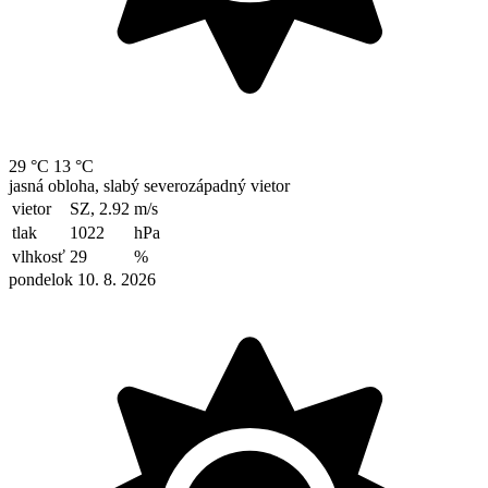
29 °C
13 °C
jasná obloha, slabý severozápadný vietor
vietor
SZ, 2.92
m/s
tlak
1022
hPa
vlhkosť
29
%
pondelok 10. 8. 2026