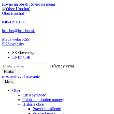
Rovno na obsah
Rovno na menu
Obec
Hrochoť
048/419 01 60
hrochot@hrochot.sk
Mapa webu
RSS
SK
Slovensky
SK
Slovensky
EN
English
Hľadaný výraz
Hľadať
rozšírené vyhľadávanie
Menu
Obec
Erb a symboly
Poloha a prírodné pomery
História obce
Praveké osídlenie
Zo stredovekých dejín