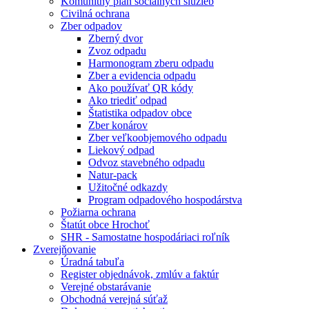
Komunitný plán sociálnych služieb
Civilná ochrana
Zber odpadov
Zberný dvor
Zvoz odpadu
Harmonogram zberu odpadu
Zber a evidencia odpadu
Ako používať QR kódy
Ako triediť odpad
Štatistika odpadov obce
Zber konárov
Zber veľkoobjemového odpadu
Liekový odpad
Odvoz stavebného odpadu
Natur-pack
Užitočné odkazdy
Program odpadového hospodárstva
Požiarna ochrana
Štatút obce Hrochoť
SHR - Samostatne hospodáriaci roľník
Zverejňovanie
Úradná tabuľa
Register objednávok, zmlúv a faktúr
Verejné obstarávanie
Obchodná verejná súťaž