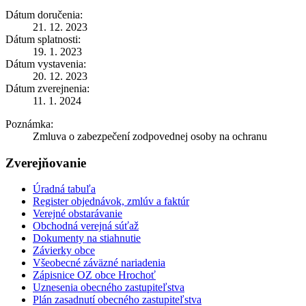
Dátum doručenia:
21. 12. 2023
Dátum splatnosti:
19. 1. 2023
Dátum vystavenia:
20. 12. 2023
Dátum zverejnenia:
11. 1. 2024
Poznámka:
Zmluva o zabezpečení zodpovednej osoby na ochranu
Zverejňovanie
Úradná tabuľa
Register objednávok, zmlúv a faktúr
Verejné obstarávanie
Obchodná verejná súťaž
Dokumenty na stiahnutie
Závierky obce
Všeobecné záväzné nariadenia
Zápisnice OZ obce Hrochoť
Uznesenia obecného zastupiteľstva
Plán zasadnutí obecného zastupiteľstva