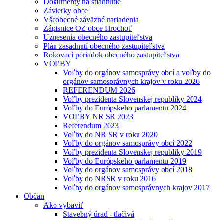
Dokumenty na stiahnutie
Závierky obce
Všeobecné záväzné nariadenia
Zápisnice OZ obce Hrochoť
Uznesenia obecného zastupiteľstva
Plán zasadnutí obecného zastupiteľstva
Rokovací poriadok obecného zastupiteľstva
VOĽBY
Voľby do orgánov samosprávy obcí a voľby do
orgánov samosprávnych krajov v roku 2026
REFERENDUM 2026
Voľby prezidenta Slovenskej republiky 2024
Voľby do Európskeho parlamentu 2024
VOĽBY NR SR 2023
Referendum 2023
Voľby do NR SR v roku 2020
Voľby do orgánov samosprávy obcí 2022
Voľby prezidenta Slovenskej republiky 2019
Voľby do Európskeho parlamentu 2019
Voľby do orgánov samosprávy obcí 2018
Voľby do NRSR v roku 2016
Voľby do orgánov samosprávnych krajov 2017
Občan
Ako vybaviť
Stavebný úrad - tlačivá