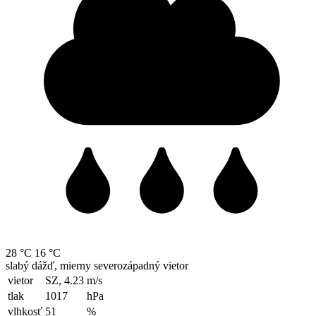
28 °C
16 °C
slabý dážď, mierny severozápadný vietor
vietor
SZ, 4.23
m/s
tlak
1017
hPa
vlhkosť
51
%