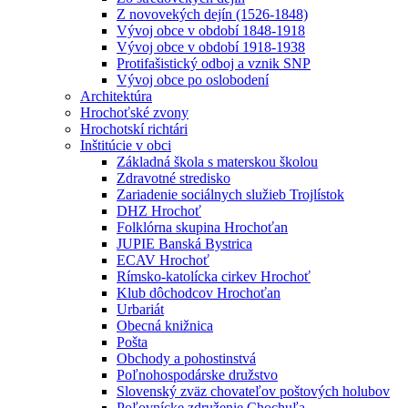
Z novovekých dejín (1526-1848)
Vývoj obce v období 1848-1918
Vývoj obce v období 1918-1938
Protifašistický odboj a vznik SNP
Vývoj obce po oslobodení
Architektúra
Hrochoťské zvony
Hrochotskí richtári
Inštitúcie v obci
Základná škola s materskou školou
Zdravotné stredisko
Zariadenie sociálnych služieb Trojlístok
DHZ Hrochoť
Folklórna skupina Hrochoťan
JUPIE Banská Bystrica
ECAV Hrochoť
Rímsko-katolícka cirkev Hrochoť
Klub dôchodcov Hrochoťan
Urbariát
Obecná knižnica
Pošta
Obchody a pohostinstvá
Poľnohospodárske družstvo
Slovenský zväz chovateľov poštových holubov
Poľovnícke združenie Chochuľa