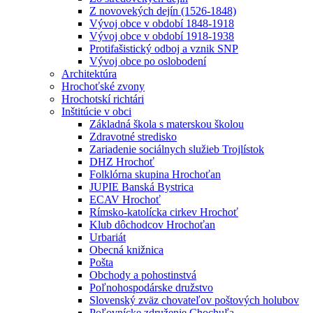
Z novovekých dejín (1526-1848)
Vývoj obce v období 1848-1918
Vývoj obce v období 1918-1938
Protifašistický odboj a vznik SNP
Vývoj obce po oslobodení
Architektúra
Hrochoťské zvony
Hrochotskí richtári
Inštitúcie v obci
Základná škola s materskou školou
Zdravotné stredisko
Zariadenie sociálnych služieb Trojlístok
DHZ Hrochoť
Folklórna skupina Hrochoťan
JUPIE Banská Bystrica
ECAV Hrochoť
Rímsko-katolícka cirkev Hrochoť
Klub dôchodcov Hrochoťan
Urbariát
Obecná knižnica
Pošta
Obchody a pohostinstvá
Poľnohospodárske družstvo
Slovenský zväz chovateľov poštových holubov
Poľovnícke združenie Chochuľa