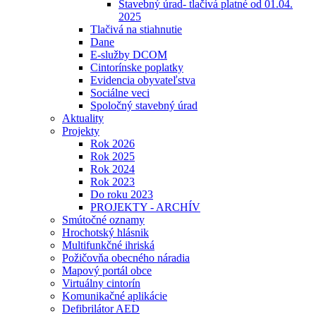
Stavebný úrad- tlačivá platné od 01.04.
2025
Tlačivá na stiahnutie
Dane
E-služby DCOM
Cintorínske poplatky
Evidencia obyvateľstva
Sociálne veci
Spoločný stavebný úrad
Aktuality
Projekty
Rok 2026
Rok 2025
Rok 2024
Rok 2023
Do roku 2023
PROJEKTY - ARCHÍV
Smútočné oznamy
Hrochotský hlásnik
Multifunkčné ihriská
Požičovňa obecného náradia
Mapový portál obce
Virtuálny cintorín
Komunikačné aplikácie
Defibrilátor AED