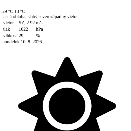
29 °C
13 °C
jasná obloha, slabý severozápadný vietor
vietor
SZ, 2.92
m/s
tlak
1022
hPa
vlhkosť
29
%
pondelok 10. 8. 2026