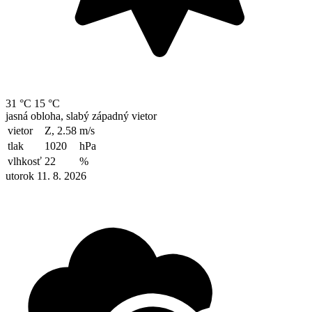
31 °C
15 °C
jasná obloha, slabý západný vietor
vietor
Z, 2.58
m/s
tlak
1020
hPa
vlhkosť
22
%
utorok 11. 8. 2026