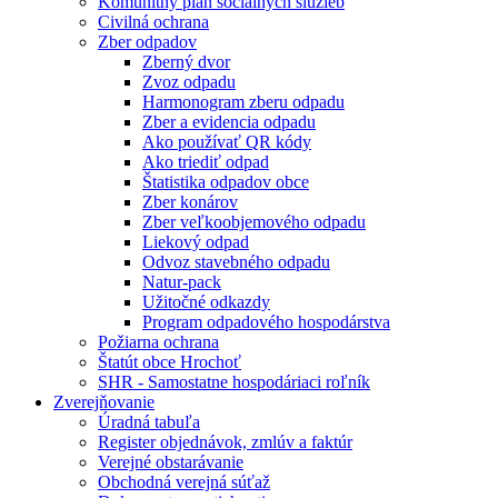
Komunitný plán sociálnych služieb
Civilná ochrana
Zber odpadov
Zberný dvor
Zvoz odpadu
Harmonogram zberu odpadu
Zber a evidencia odpadu
Ako používať QR kódy
Ako triediť odpad
Štatistika odpadov obce
Zber konárov
Zber veľkoobjemového odpadu
Liekový odpad
Odvoz stavebného odpadu
Natur-pack
Užitočné odkazdy
Program odpadového hospodárstva
Požiarna ochrana
Štatút obce Hrochoť
SHR - Samostatne hospodáriaci roľník
Zverejňovanie
Úradná tabuľa
Register objednávok, zmlúv a faktúr
Verejné obstarávanie
Obchodná verejná súťaž