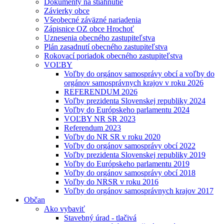
Dokumenty na stiahnutie
Závierky obce
Všeobecné záväzné nariadenia
Zápisnice OZ obce Hrochoť
Uznesenia obecného zastupiteľstva
Plán zasadnutí obecného zastupiteľstva
Rokovací poriadok obecného zastupiteľstva
VOĽBY
Voľby do orgánov samosprávy obcí a voľby do
orgánov samosprávnych krajov v roku 2026
REFERENDUM 2026
Voľby prezidenta Slovenskej republiky 2024
Voľby do Európskeho parlamentu 2024
VOĽBY NR SR 2023
Referendum 2023
Voľby do NR SR v roku 2020
Voľby do orgánov samosprávy obcí 2022
Voľby prezidenta Slovenskej republiky 2019
Voľby do Európskeho parlamentu 2019
Voľby do orgánov samosprávy obcí 2018
Voľby do NRSR v roku 2016
Voľby do orgánov samosprávnych krajov 2017
Občan
Ako vybaviť
Stavebný úrad - tlačivá