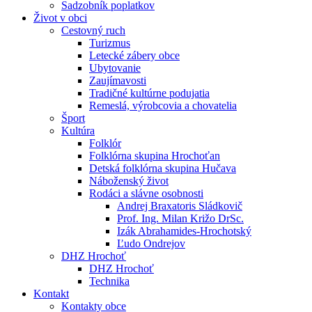
Sadzobník poplatkov
Život v obci
Cestovný ruch
Turizmus
Letecké zábery obce
Ubytovanie
Zaujímavosti
Tradičné kultúrne podujatia
Remeslá, výrobcovia a chovatelia
Šport
Kultúra
Folklór
Folklórna skupina Hrochoťan
Detská folklórna skupina Hučava
Náboženský život
Rodáci a slávne osobnosti
Andrej Braxatoris Sládkovič
Prof. Ing. Milan Križo DrSc.
Izák Abrahamides-Hrochotský
Ľudo Ondrejov
DHZ Hrochoť
DHZ Hrochoť
Technika
Kontakt
Kontakty obce