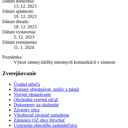
Dátum doručenia:
13. 12. 2023
Dátum splatnosti:
19. 12. 2023
Dátum úhrady:
18. 12. 2023
Dátum vystavenia:
5. 12. 2023
Dátum zverejnenia:
11. 1. 2024
Poznámka:
Výkon zimnej údržby miestnych komunikácií v zimnom
Zverejňovanie
Úradná tabuľa
Register objednávok, zmlúv a faktúr
Verejné obstarávanie
Obchodná verejná súťaž
Dokumenty na stiahnutie
Závierky obce
Všeobecné záväzné nariadenia
Zápisnice OZ obce Hrochoť
Uznesenia obecného zastupiteľstva