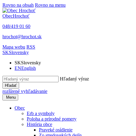
Rovno na obsah
Rovno na menu
Obec
Hrochoť
048/419 01 60
hrochot@hrochot.sk
Mapa webu
RSS
SK
Slovensky
SK
Slovensky
EN
English
Hľadaný výraz
Hľadať
rozšírené vyhľadávanie
Menu
Obec
Erb a symboly
Poloha a prírodné pomery
História obce
Praveké osídlenie
Zo stredovekých dejín