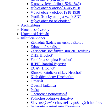
Z novovekých dejín (1526-1848)
Vývoj obce v období 1848-1918
Vývoj obce v období 1918-1938
Protifašistický odboj a vznik SNP
Vývoj obce po oslobodení
Architektúra
Hrochoťské zvony
Hrochotskí richtári
Inštitúcie v obci
Základná škola s materskou školou
Zdravotné stredisko
Zariadenie sociálnych služieb Trojlístok
DHZ Hrochoť
Folklórna skupina Hrochoťan
JUPIE Banská Bystrica
ECAV Hrochoť
Rímsko-katolícka cirkev Hrochoť
Klub dôchodcov Hrochoťan
Urbariát
Obecná knižnica
Pošta
Obchody a pohostinstvá
Poľnohospodárske družstvo
Slovenský zväz chovateľov poštových holubov
Poľovnícke združenie Chochuľa