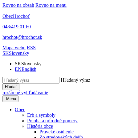
Rovno na obsah
Rovno na menu
Obec
Hrochoť
048/419 01 60
hrochot@hrochot.sk
Mapa webu
RSS
SK
Slovensky
SK
Slovensky
EN
English
Hľadaný výraz
Hľadať
rozšírené vyhľadávanie
Menu
Obec
Erb a symboly
Poloha a prírodné pomery
História obce
Praveké osídlenie
Zo stredovekých dejín