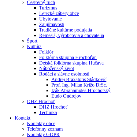
Cestovný ruch
Turizmus
Letecké zábery obce
Ubytovanie
Zaujímavosti
Tradičné kultúrne podujatia
Remeslá, výrobcovia a chovatelia
Šport
Kultúra
Folklór
Folklórna skupina Hrochoťan
Detská folklórna skupina Hučava
Náboženský život
Rodáci a slávne osobnosti
Andrej Braxatoris Sládkovič
Prof. Ing. Milan Križo DrSc.
Izák Abrahamides-Hrochotský
Ľudo Ondrejov
DHZ Hrochoť
DHZ Hrochoť
Technika
Kontakt
Kontakty obce
Telefónny zoznam
Kontakty GDPR