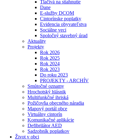
Tlačivá na stiahnutie
Dane
E-služby DCOM
Cintorínske poplatky
Evidencia obyvateľstva
Sociálne veci
Spoločný stavebný úrad
Aktuality
Projekty
Rok 2026
Rok 2025
Rok 2024
Rok 2023
Do roku 2023
PROJEKTY - ARCHÍV
Smútočné oznamy
Hrochotský hlásnik
Multifunkčné ihriská
Požičovňa obecného náradia
Mapový portál obce
Virtuálny cintorín
Komunikačné aplikácie
Defibrilátor AED
Sadzobník poplatkov
Život v obci