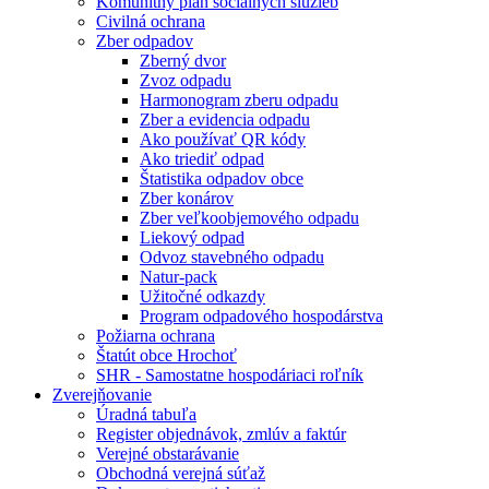
Komunitný plán sociálnych služieb
Civilná ochrana
Zber odpadov
Zberný dvor
Zvoz odpadu
Harmonogram zberu odpadu
Zber a evidencia odpadu
Ako používať QR kódy
Ako triediť odpad
Štatistika odpadov obce
Zber konárov
Zber veľkoobjemového odpadu
Liekový odpad
Odvoz stavebného odpadu
Natur-pack
Užitočné odkazdy
Program odpadového hospodárstva
Požiarna ochrana
Štatút obce Hrochoť
SHR - Samostatne hospodáriaci roľník
Zverejňovanie
Úradná tabuľa
Register objednávok, zmlúv a faktúr
Verejné obstarávanie
Obchodná verejná súťaž