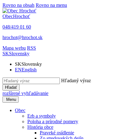
Rovno na obsah
Rovno na menu
Obec
Hrochoť
048/419 01 60
hrochot@hrochot.sk
Mapa webu
RSS
SK
Slovensky
SK
Slovensky
EN
English
Hľadaný výraz
Hľadať
rozšírené vyhľadávanie
Menu
Obec
Erb a symboly
Poloha a prírodné pomery
História obce
Praveké osídlenie
Zo stredovekých dejín