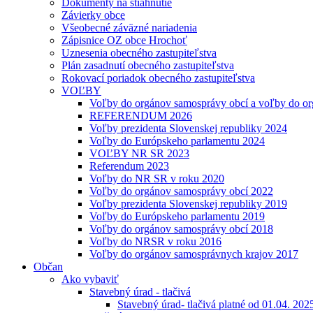
Dokumenty na stiahnutie
Závierky obce
Všeobecné záväzné nariadenia
Zápisnice OZ obce Hrochoť
Uznesenia obecného zastupiteľstva
Plán zasadnutí obecného zastupiteľstva
Rokovací poriadok obecného zastupiteľstva
VOĽBY
Voľby do orgánov samosprávy obcí a voľby do or
REFERENDUM 2026
Voľby prezidenta Slovenskej republiky 2024
Voľby do Európskeho parlamentu 2024
VOĽBY NR SR 2023
Referendum 2023
Voľby do NR SR v roku 2020
Voľby do orgánov samosprávy obcí 2022
Voľby prezidenta Slovenskej republiky 2019
Voľby do Európskeho parlamentu 2019
Voľby do orgánov samosprávy obcí 2018
Voľby do NRSR v roku 2016
Voľby do orgánov samosprávnych krajov 2017
Občan
Ako vybaviť
Stavebný úrad - tlačivá
Stavebný úrad- tlačivá platné od 01.04. 202