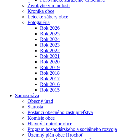
Živobytie v minulosti
Kronika obce
Letecké zábery obce
Fotogaléria
Rok 2026
Rok 2025
Rok 2024
Rok 2023
Rok 2022
Rok 2021
Rok 2020
Rok 2019
Rok 2018
Rok 2017
Rok 2016
Rok 2015
Samospráva
Obecný úrad
Starosta
Poslanci obecného zastupiteľstva
Komisie obce
Hlavný kontrolor obce
Program hospodárskeho a sociálneho rozvoja
Územný plán obce Hrochoť