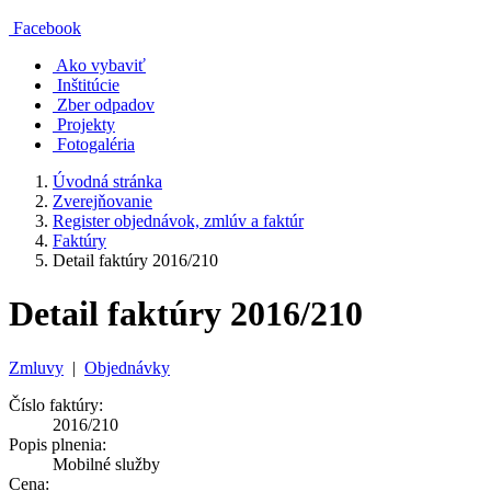
Facebook
Ako vybaviť
Inštitúcie
Zber odpadov
Projekty
Fotogaléria
Úvodná stránka
Zverejňovanie
Register objednávok, zmlúv a faktúr
Faktúry
Detail faktúry 2016/210
Detail faktúry 2016/210
Zmluvy
|
Objednávky
Číslo faktúry:
2016/210
Popis plnenia:
Mobilné služby
Cena: