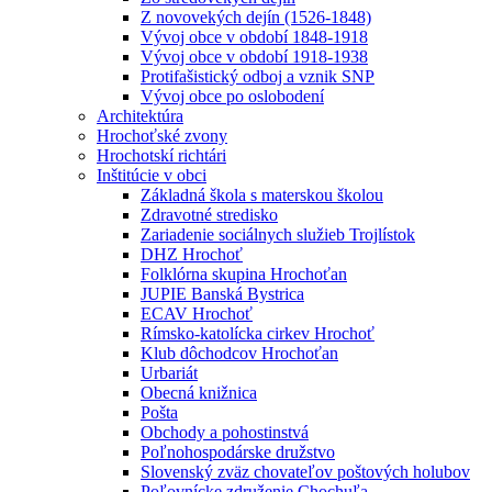
Z novovekých dejín (1526-1848)
Vývoj obce v období 1848-1918
Vývoj obce v období 1918-1938
Protifašistický odboj a vznik SNP
Vývoj obce po oslobodení
Architektúra
Hrochoťské zvony
Hrochotskí richtári
Inštitúcie v obci
Základná škola s materskou školou
Zdravotné stredisko
Zariadenie sociálnych služieb Trojlístok
DHZ Hrochoť
Folklórna skupina Hrochoťan
JUPIE Banská Bystrica
ECAV Hrochoť
Rímsko-katolícka cirkev Hrochoť
Klub dôchodcov Hrochoťan
Urbariát
Obecná knižnica
Pošta
Obchody a pohostinstvá
Poľnohospodárske družstvo
Slovenský zväz chovateľov poštových holubov
Poľovnícke združenie Chochuľa