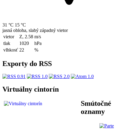
31 °C
15 °C
jasná obloha, slabý západný vietor
vietor
Z, 2.58
m/s
tlak
1020
hPa
vlhkosť
22
%
Exporty do RSS
Virtuálny cintorín
Smútočné
oznamy