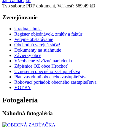
Ján Galbáč.pdf
Typ súboru: PDF dokument, Veľkosť: 569,49 kB
Zverejňovanie
Úradná tabuľa
Register objednávok, zmlúv a faktúr
Verejné obstarávanie
Obchodná verejná súťaž
Dokumenty na stiahnutie
Závierky obce
Všeobecné záväzné nariadenia
Zápisnice OZ obce Hrochoť
Uznesenia obecného zastupiteľstva
Plán zasadnutí obecného zastupiteľstva
Rokovací poriadok obecného zastupiteľstva
VOĽBY
Fotogaléria
Náhodná fotogaléria