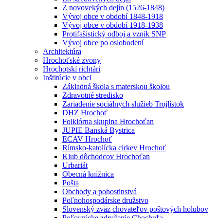
Z novovekých dejín (1526-1848)
Vývoj obce v období 1848-1918
Vývoj obce v období 1918-1938
Protifašistický odboj a vznik SNP
Vývoj obce po oslobodení
Architektúra
Hrochoťské zvony
Hrochotskí richtári
Inštitúcie v obci
Základná škola s materskou školou
Zdravotné stredisko
Zariadenie sociálnych služieb Trojlístok
DHZ Hrochoť
Folklórna skupina Hrochoťan
JUPIE Banská Bystrica
ECAV Hrochoť
Rímsko-katolícka cirkev Hrochoť
Klub dôchodcov Hrochoťan
Urbariát
Obecná knižnica
Pošta
Obchody a pohostinstvá
Poľnohospodárske družstvo
Slovenský zväz chovateľov poštových holubov
Poľovnícke združenie Chochuľa