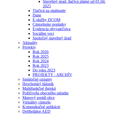
Stavebný úrad- tlačivá platné od 01.04.
2025
Tlačivá na stiahnutie
Dane
E-služby DCOM
Cintorínske poplatky
Evidencia obyvateľstva
Sociálne veci
Spoločný stavebný úrad
Aktuality
Projekty
Rok 2026
Rok 2025
Rok 2024
Rok 2023
Do roku 2023
PROJEKTY - ARCHÍV
Smútočné oznamy
Hrochotský hlásnik
Multifunkčné ihriská
Požičovňa obecného náradia
Mapový portál obce
Virtuálny cintorín
Komunikačné aplikácie
Defibrilátor AED