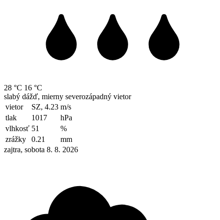
28 °C
16 °C
slabý dážď, mierny severozápadný vietor
vietor
SZ, 4.23
m/s
tlak
1017
hPa
vlhkosť
51
%
zrážky
0.21
mm
zajtra, sobota 8. 8. 2026