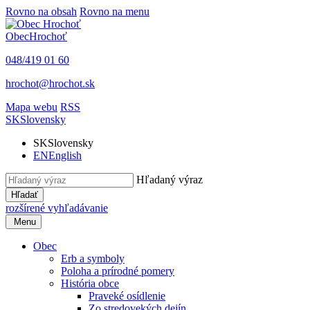
Rovno na obsah
Rovno na menu
Obec
Hrochoť
048/419 01 60
hrochot@hrochot.sk
Mapa webu
RSS
SK
Slovensky
SK
Slovensky
EN
English
Hľadaný výraz
Hľadať
rozšírené vyhľadávanie
Menu
Obec
Erb a symboly
Poloha a prírodné pomery
História obce
Praveké osídlenie
Zo stredovekých dejín