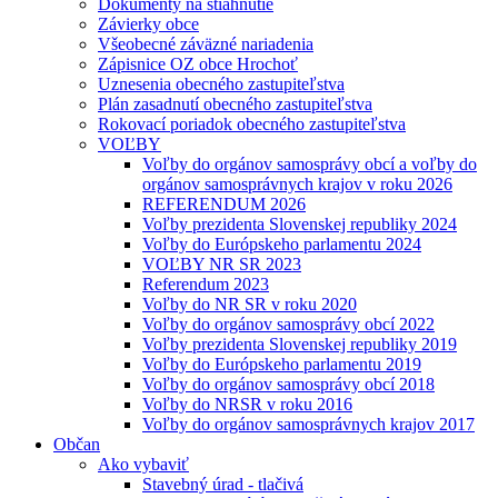
Dokumenty na stiahnutie
Závierky obce
Všeobecné záväzné nariadenia
Zápisnice OZ obce Hrochoť
Uznesenia obecného zastupiteľstva
Plán zasadnutí obecného zastupiteľstva
Rokovací poriadok obecného zastupiteľstva
VOĽBY
Voľby do orgánov samosprávy obcí a voľby do
orgánov samosprávnych krajov v roku 2026
REFERENDUM 2026
Voľby prezidenta Slovenskej republiky 2024
Voľby do Európskeho parlamentu 2024
VOĽBY NR SR 2023
Referendum 2023
Voľby do NR SR v roku 2020
Voľby do orgánov samosprávy obcí 2022
Voľby prezidenta Slovenskej republiky 2019
Voľby do Európskeho parlamentu 2019
Voľby do orgánov samosprávy obcí 2018
Voľby do NRSR v roku 2016
Voľby do orgánov samosprávnych krajov 2017
Občan
Ako vybaviť
Stavebný úrad - tlačivá