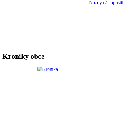
Naždy nás opustili
Kroniky obce