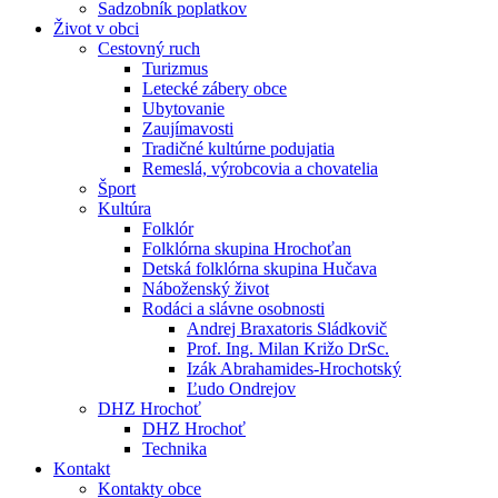
Sadzobník poplatkov
Život v obci
Cestovný ruch
Turizmus
Letecké zábery obce
Ubytovanie
Zaujímavosti
Tradičné kultúrne podujatia
Remeslá, výrobcovia a chovatelia
Šport
Kultúra
Folklór
Folklórna skupina Hrochoťan
Detská folklórna skupina Hučava
Náboženský život
Rodáci a slávne osobnosti
Andrej Braxatoris Sládkovič
Prof. Ing. Milan Križo DrSc.
Izák Abrahamides-Hrochotský
Ľudo Ondrejov
DHZ Hrochoť
DHZ Hrochoť
Technika
Kontakt
Kontakty obce