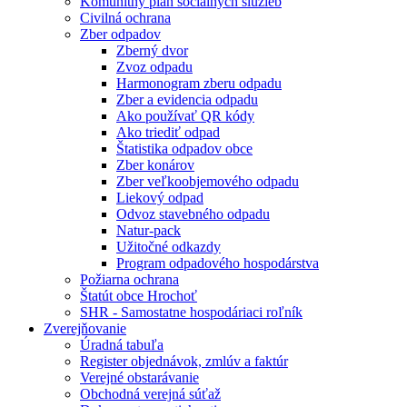
Komunitný plán sociálnych služieb
Civilná ochrana
Zber odpadov
Zberný dvor
Zvoz odpadu
Harmonogram zberu odpadu
Zber a evidencia odpadu
Ako používať QR kódy
Ako triediť odpad
Štatistika odpadov obce
Zber konárov
Zber veľkoobjemového odpadu
Liekový odpad
Odvoz stavebného odpadu
Natur-pack
Užitočné odkazdy
Program odpadového hospodárstva
Požiarna ochrana
Štatút obce Hrochoť
SHR - Samostatne hospodáriaci roľník
Zverejňovanie
Úradná tabuľa
Register objednávok, zmlúv a faktúr
Verejné obstarávanie
Obchodná verejná súťaž