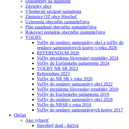
Dokumenty na stiahnutie
Závierky obce
Všeobecné záväzné nariadenia
Zápisnice OZ obce Hrochoť
Uznesenia obecného zastupiteľstva
Plán zasadnutí obecného zastupiteľstva
Rokovací poriadok obecného zastupiteľstva
VOĽBY
Voľby do orgánov samosprávy obcí a voľby do
orgánov samosprávnych krajov v roku 2026
REFERENDUM 2026
Voľby prezidenta Slovenskej republiky 2024
Voľby do Európskeho parlamentu 2024
VOĽBY NR SR 2023
Referendum 2023
Voľby do NR SR v roku 2020
Voľby do orgánov samosprávy obcí 2022
Voľby prezidenta Slovenskej republiky 2019
Voľby do Európskeho parlamentu 2019
Voľby do orgánov samosprávy obcí 2018
Voľby do NRSR v roku 2016
Voľby do orgánov samosprávnych krajov 2017
Občan
Ako vybaviť
Stavebný úrad - tlačivá