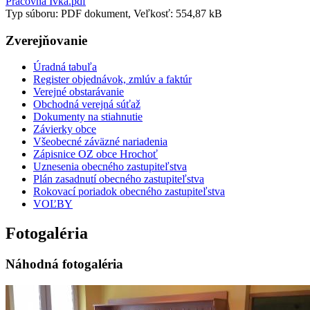
Práčovňa Ivka.pdf
Typ súboru: PDF dokument, Veľkosť: 554,87 kB
Zverejňovanie
Úradná tabuľa
Register objednávok, zmlúv a faktúr
Verejné obstarávanie
Obchodná verejná súťaž
Dokumenty na stiahnutie
Závierky obce
Všeobecné záväzné nariadenia
Zápisnice OZ obce Hrochoť
Uznesenia obecného zastupiteľstva
Plán zasadnutí obecného zastupiteľstva
Rokovací poriadok obecného zastupiteľstva
VOĽBY
Fotogaléria
Náhodná fotogaléria