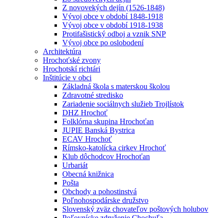
Z novovekých dejín (1526-1848)
Vývoj obce v období 1848-1918
Vývoj obce v období 1918-1938
Protifašistický odboj a vznik SNP
Vývoj obce po oslobodení
Architektúra
Hrochoťské zvony
Hrochotskí richtári
Inštitúcie v obci
Základná škola s materskou školou
Zdravotné stredisko
Zariadenie sociálnych služieb Trojlístok
DHZ Hrochoť
Folklórna skupina Hrochoťan
JUPIE Banská Bystrica
ECAV Hrochoť
Rímsko-katolícka cirkev Hrochoť
Klub dôchodcov Hrochoťan
Urbariát
Obecná knižnica
Pošta
Obchody a pohostinstvá
Poľnohospodárske družstvo
Slovenský zväz chovateľov poštových holubov
Poľovnícke združenie Chochuľa