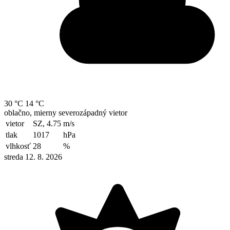
30 °C
14 °C
oblačno, mierny severozápadný vietor
vietor
SZ, 4.75
m/s
tlak
1017
hPa
vlhkosť
28
%
streda 12. 8. 2026