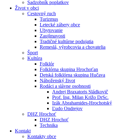
Sadzobník poplatkov
Život v obci
Cestovný ruch
Turizmus
Letecké zábery obce
Ubytovanie
Zaujímavosti
Tradičné kultúrne podujatia
Remeslá, výrobcovia a chovatelia
Šport
Kultúra
Folklór
Folklórna skupina Hrochoťan
Detská folklórna skupina Hučava
Náboženský život
Rodáci a slávne osobnosti
Andrej Braxatoris Sládkovič
Prof. Ing. Milan Križo DrSc.
Izák Abrahamides-Hrochotský
Ľudo Ondrejov
DHZ Hrochoť
DHZ Hrochoť
Technika
Kontakt
Kontakty obce