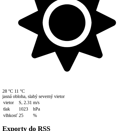
28 °C
11 °C
jasná obloha, slabý severný vietor
vietor
S, 2.31
m/s
tlak
1023
hPa
vlhkosť
25
%
Exporty do RSS