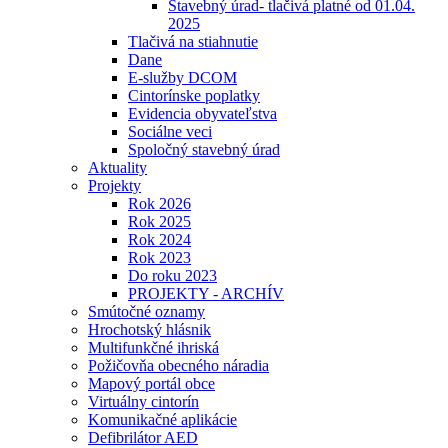
Stavebný úrad- tlačivá platné od 01.04.
2025
Tlačivá na stiahnutie
Dane
E-služby DCOM
Cintorínske poplatky
Evidencia obyvateľstva
Sociálne veci
Spoločný stavebný úrad
Aktuality
Projekty
Rok 2026
Rok 2025
Rok 2024
Rok 2023
Do roku 2023
PROJEKTY - ARCHÍV
Smútočné oznamy
Hrochotský hlásnik
Multifunkčné ihriská
Požičovňa obecného náradia
Mapový portál obce
Virtuálny cintorín
Komunikačné aplikácie
Defibrilátor AED