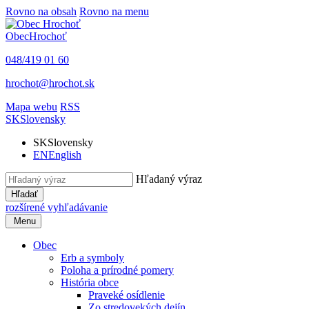
Rovno na obsah
Rovno na menu
Obec
Hrochoť
048/419 01 60
hrochot@hrochot.sk
Mapa webu
RSS
SK
Slovensky
SK
Slovensky
EN
English
Hľadaný výraz
Hľadať
rozšírené vyhľadávanie
Menu
Obec
Erb a symboly
Poloha a prírodné pomery
História obce
Praveké osídlenie
Zo stredovekých dejín