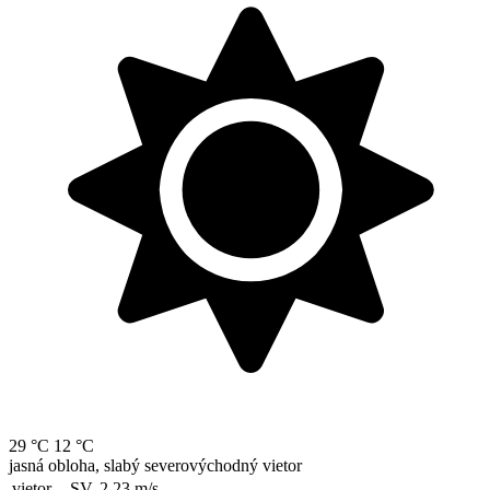
29 °C
12 °C
jasná obloha, slabý severovýchodný vietor
vietor
SV, 2.23
m/s