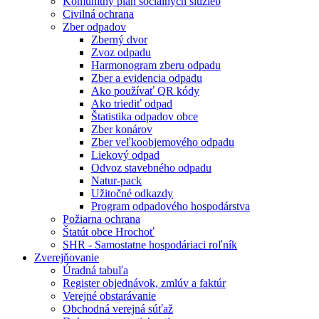
Komunitný plán sociálnych služieb
Civilná ochrana
Zber odpadov
Zberný dvor
Zvoz odpadu
Harmonogram zberu odpadu
Zber a evidencia odpadu
Ako používať QR kódy
Ako triediť odpad
Štatistika odpadov obce
Zber konárov
Zber veľkoobjemového odpadu
Liekový odpad
Odvoz stavebného odpadu
Natur-pack
Užitočné odkazdy
Program odpadového hospodárstva
Požiarna ochrana
Štatút obce Hrochoť
SHR - Samostatne hospodáriaci roľník
Zverejňovanie
Úradná tabuľa
Register objednávok, zmlúv a faktúr
Verejné obstarávanie
Obchodná verejná súťaž