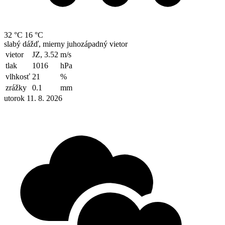
32 °C
16 °C
slabý dážď, mierny juhozápadný vietor
vietor
JZ, 3.52
m/s
tlak
1016
hPa
vlhkosť
21
%
zrážky
0.1
mm
utorok 11. 8. 2026