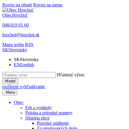
Rovno na obsah
Rovno na menu
Obec
Hrochoť
048/419 01 60
hrochot@hrochot.sk
Mapa webu
RSS
SK
Slovensky
SK
Slovensky
EN
English
Hľadaný výraz
Hľadať
rozšírené vyhľadávanie
Menu
Obec
Erb a symboly
Poloha a prírodné pomery
História obce
Praveké osídlenie
Zo stredovekých dejín