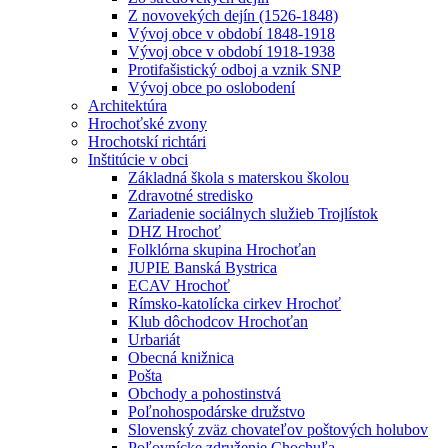
Z novovekých dejín (1526-1848)
Vývoj obce v období 1848-1918
Vývoj obce v období 1918-1938
Protifašistický odboj a vznik SNP
Vývoj obce po oslobodení
Architektúra
Hrochoťské zvony
Hrochotskí richtári
Inštitúcie v obci
Základná škola s materskou školou
Zdravotné stredisko
Zariadenie sociálnych služieb Trojlístok
DHZ Hrochoť
Folklórna skupina Hrochoťan
JUPIE Banská Bystrica
ECAV Hrochoť
Rímsko-katolícka cirkev Hrochoť
Klub dôchodcov Hrochoťan
Urbariát
Obecná knižnica
Pošta
Obchody a pohostinstvá
Poľnohospodárske družstvo
Slovenský zväz chovateľov poštových holubov
Poľovnícke združenie Chochuľa