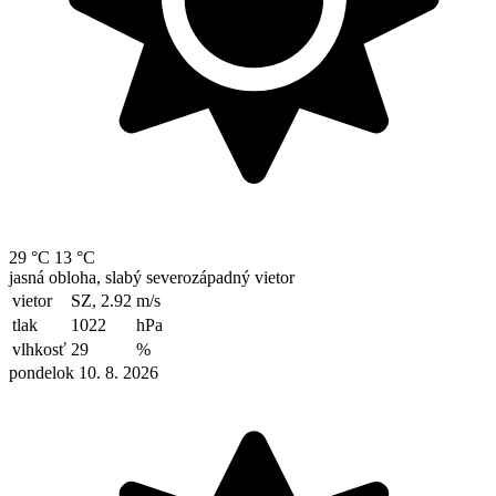
29 °C
13 °C
jasná obloha, slabý severozápadný vietor
vietor
SZ, 2.92
m/s
tlak
1022
hPa
vlhkosť
29
%
pondelok 10. 8. 2026