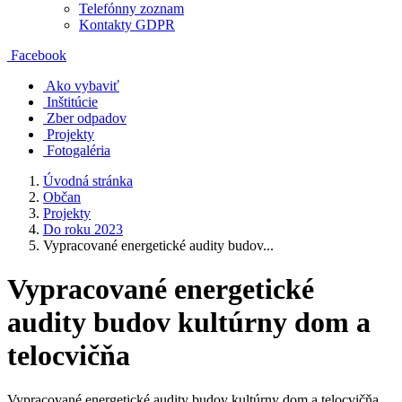
Telefónny zoznam
Kontakty GDPR
Facebook
Ako vybaviť
Inštitúcie
Zber odpadov
Projekty
Fotogaléria
Úvodná stránka
Občan
Projekty
Do roku 2023
Vypracované energetické audity budov...
Vypracované energetické
audity budov kultúrny dom a
telocvičňa
Vypracované energetické audity budov kultúrny dom a telocvičňa