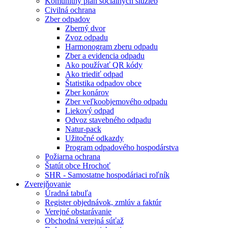
Komunitný plán sociálnych služieb
Civilná ochrana
Zber odpadov
Zberný dvor
Zvoz odpadu
Harmonogram zberu odpadu
Zber a evidencia odpadu
Ako používať QR kódy
Ako triediť odpad
Štatistika odpadov obce
Zber konárov
Zber veľkoobjemového odpadu
Liekový odpad
Odvoz stavebného odpadu
Natur-pack
Užitočné odkazdy
Program odpadového hospodárstva
Požiarna ochrana
Štatút obce Hrochoť
SHR - Samostatne hospodáriaci roľník
Zverejňovanie
Úradná tabuľa
Register objednávok, zmlúv a faktúr
Verejné obstarávanie
Obchodná verejná súťaž