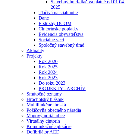
Stavebný úrad- tlačivá platné od 01.04.
2025
Tlačivá na stiahnutie
Dane
E-služby DCOM
Cintorínske poplatky
Evidencia obyvateľstva
Sociálne veci
Spoločný stavebný úrad
Aktuality
Projekty
Rok 2026
Rok 2025
Rok 2024
Rok 2023
Do roku 2023
PROJEKTY - ARCHÍV
Smútočné oznamy
Hrochotský hlásnik
Multifunkčné ihriská
Požičovňa obecného náradia
Mapový portál obce
Virtuálny cintorín
Komunikačné aplikácie
Defibrilátor AED