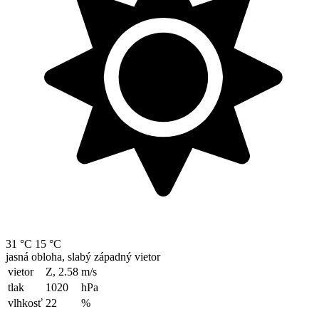
31 °C
15 °C
jasná obloha, slabý západný vietor
vietor
Z, 2.58
m/s
tlak
1020
hPa
vlhkosť
22
%