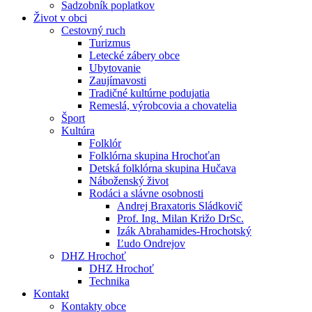
Sadzobník poplatkov
Život v obci
Cestovný ruch
Turizmus
Letecké zábery obce
Ubytovanie
Zaujímavosti
Tradičné kultúrne podujatia
Remeslá, výrobcovia a chovatelia
Šport
Kultúra
Folklór
Folklórna skupina Hrochoťan
Detská folklórna skupina Hučava
Náboženský život
Rodáci a slávne osobnosti
Andrej Braxatoris Sládkovič
Prof. Ing. Milan Križo DrSc.
Izák Abrahamides-Hrochotský
Ľudo Ondrejov
DHZ Hrochoť
DHZ Hrochoť
Technika
Kontakt
Kontakty obce