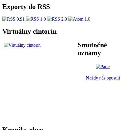
Exporty do RSS
Virtuálny cintorín
Smútočné
oznamy
Naždy nás opustili
Kroniky obce