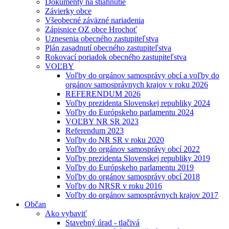
Dokumenty na stiahnutie
Závierky obce
Všeobecné záväzné nariadenia
Zápisnice OZ obce Hrochoť
Uznesenia obecného zastupiteľstva
Plán zasadnutí obecného zastupiteľstva
Rokovací poriadok obecného zastupiteľstva
VOĽBY
Voľby do orgánov samosprávy obcí a voľby do
orgánov samosprávnych krajov v roku 2026
REFERENDUM 2026
Voľby prezidenta Slovenskej republiky 2024
Voľby do Európskeho parlamentu 2024
VOĽBY NR SR 2023
Referendum 2023
Voľby do NR SR v roku 2020
Voľby do orgánov samosprávy obcí 2022
Voľby prezidenta Slovenskej republiky 2019
Voľby do Európskeho parlamentu 2019
Voľby do orgánov samosprávy obcí 2018
Voľby do NRSR v roku 2016
Voľby do orgánov samosprávnych krajov 2017
Občan
Ako vybaviť
Stavebný úrad - tlačivá