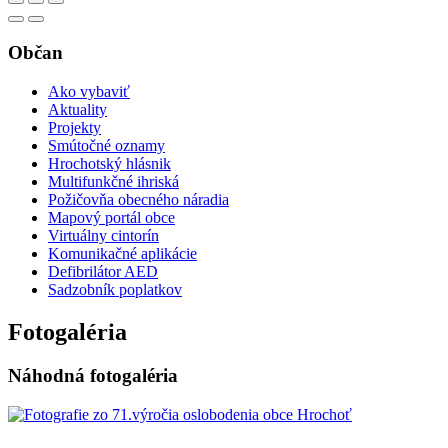
Občan
Ako vybaviť
Aktuality
Projekty
Smútočné oznamy
Hrochotský hlásnik
Multifunkčné ihriská
Požičovňa obecného náradia
Mapový portál obce
Virtuálny cintorín
Komunikačné aplikácie
Defibrilátor AED
Sadzobník poplatkov
Fotogaléria
Náhodná fotogaléria