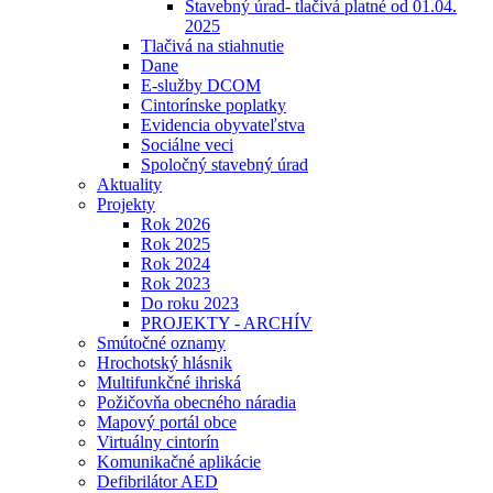
Stavebný úrad- tlačivá platné od 01.04.
2025
Tlačivá na stiahnutie
Dane
E-služby DCOM
Cintorínske poplatky
Evidencia obyvateľstva
Sociálne veci
Spoločný stavebný úrad
Aktuality
Projekty
Rok 2026
Rok 2025
Rok 2024
Rok 2023
Do roku 2023
PROJEKTY - ARCHÍV
Smútočné oznamy
Hrochotský hlásnik
Multifunkčné ihriská
Požičovňa obecného náradia
Mapový portál obce
Virtuálny cintorín
Komunikačné aplikácie
Defibrilátor AED