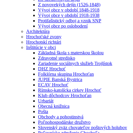
Z novovekých dejín (1526-1848)
Vývoj obce v období 1848-1918
Vývoj obce v období 1918-1938
Protifašistický odboj a vznik SNP
Vývoj obce po oslobodení
Architektúra
Hrochoťské zvony
Hrochotskí richtári
Inštitúcie v obci
Základná škola s materskou školou
Zdravotné stredisko
Zariadenie sociálnych služieb Trojlístok
DHZ Hrochoť
Folklórna skupina Hrochoťan
JUPIE Banská Bystrica
ECAV Hrochoť
Rímsko-katolícka cirkev Hrochoť
Klub dôchodcov Hrochoťan
Urbariát
Obecná knižnica
Pošta
Obchody a pohostinstvá
Poľnohospodárske družstvo
Slovenský zväz chovateľov poštových holubov
Poľovnícke združenie Chochuľa