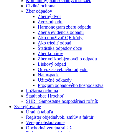
Komunitný plán sociálnych služieb
Civilná ochrana
Zber odpadov
Zberný dvor
Zvoz odpadu
Harmonogram zberu odpadu
Zber a evidencia odpadu
Ako používať QR kódy
Ako triediť odpad
Štatistika odpadov obce
Zber konárov
Zber veľkoobjemového odpadu
Liekový odpad
Odvoz stavebného odpadu
Natur-pack
Užitočné odkazdy
Program odpadového hospodárstva
Požiarna ochrana
Štatút obce Hrochoť
SHR - Samostatne hospodáriaci roľník
Zverejňovanie
Úradná tabuľa
Register objednávok, zmlúv a faktúr
Verejné obstarávanie
Obchodná verejná súťaž