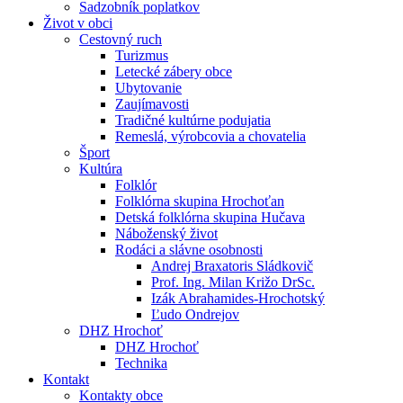
Sadzobník poplatkov
Život v obci
Cestovný ruch
Turizmus
Letecké zábery obce
Ubytovanie
Zaujímavosti
Tradičné kultúrne podujatia
Remeslá, výrobcovia a chovatelia
Šport
Kultúra
Folklór
Folklórna skupina Hrochoťan
Detská folklórna skupina Hučava
Náboženský život
Rodáci a slávne osobnosti
Andrej Braxatoris Sládkovič
Prof. Ing. Milan Križo DrSc.
Izák Abrahamides-Hrochotský
Ľudo Ondrejov
DHZ Hrochoť
DHZ Hrochoť
Technika
Kontakt
Kontakty obce