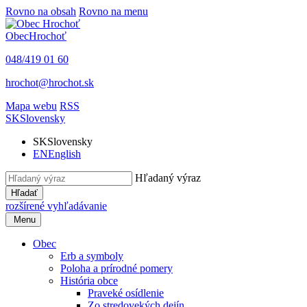
Rovno na obsah
Rovno na menu
Obec
Hrochoť
048/419 01 60
hrochot@hrochot.sk
Mapa webu
RSS
SK
Slovensky
SK
Slovensky
EN
English
Hľadaný výraz
Hľadať
rozšírené vyhľadávanie
Menu
Obec
Erb a symboly
Poloha a prírodné pomery
História obce
Praveké osídlenie
Zo stredovekých dejín