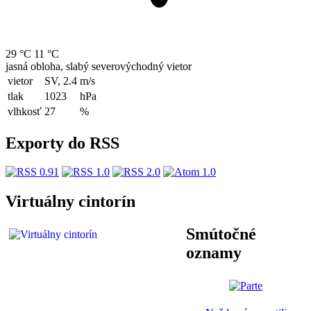
29 °C
11 °C
jasná obloha, slabý severovýchodný vietor
vietor
SV, 2.4
m/s
tlak
1023
hPa
vlhkosť
27
%
Exporty do RSS
Virtuálny cintorín
Smútočné
oznamy