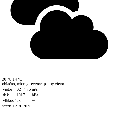
30 °C
14 °C
oblačno, mierny severozápadný vietor
vietor
SZ, 4.75
m/s
tlak
1017
hPa
vlhkosť
28
%
streda 12. 8. 2026