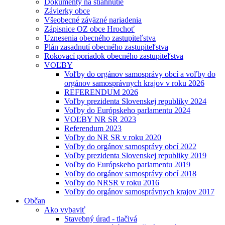
Dokumenty na stiahnutie
Závierky obce
Všeobecné záväzné nariadenia
Zápisnice OZ obce Hrochoť
Uznesenia obecného zastupiteľstva
Plán zasadnutí obecného zastupiteľstva
Rokovací poriadok obecného zastupiteľstva
VOĽBY
Voľby do orgánov samosprávy obcí a voľby do
orgánov samosprávnych krajov v roku 2026
REFERENDUM 2026
Voľby prezidenta Slovenskej republiky 2024
Voľby do Európskeho parlamentu 2024
VOĽBY NR SR 2023
Referendum 2023
Voľby do NR SR v roku 2020
Voľby do orgánov samosprávy obcí 2022
Voľby prezidenta Slovenskej republiky 2019
Voľby do Európskeho parlamentu 2019
Voľby do orgánov samosprávy obcí 2018
Voľby do NRSR v roku 2016
Voľby do orgánov samosprávnych krajov 2017
Občan
Ako vybaviť
Stavebný úrad - tlačivá