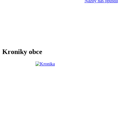
Naždy nás opustili
Kroniky obce