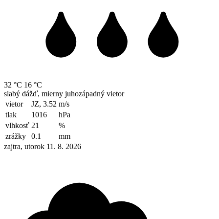
32 °C
16 °C
slabý dážď, mierny juhozápadný vietor
vietor
JZ, 3.52
m/s
tlak
1016
hPa
vlhkosť
21
%
zrážky
0.1
mm
zajtra, utorok 11. 8. 2026