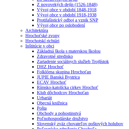
Z novovekých dejín (1526-1848)
Vývoj obce v období 1848-1918
Vývoj obce v období 1918-1938
Protifašistický odboj a vznik SNP
Vývoj obce po oslobodení
Architektúra
Hrochoťské zvony
Hrochotskí richtári
Inštitúcie v obci
Základná škola s materskou školou
Zdravotné stredisko
Zariadenie sociálnych služieb Trojlístok
DHZ Hrochoť
Folklórna skupina Hrochoťan
JUPIE Banská Bystrica
ECAV Hrochoť
Rímsko-katolícka cirkev Hrochoť
Klub dôchodcov Hrochoťan
Urbariát
Obecná knižnica
Pošta
Obchody a pohostinstvá
Poľnohospodárske družstvo
Slovenský zväz chovateľov poštových holubov
Poľovnícke združenie Chochuľa