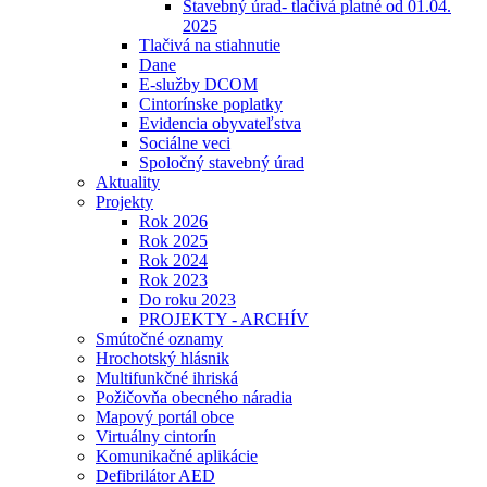
Stavebný úrad- tlačivá platné od 01.04.
2025
Tlačivá na stiahnutie
Dane
E-služby DCOM
Cintorínske poplatky
Evidencia obyvateľstva
Sociálne veci
Spoločný stavebný úrad
Aktuality
Projekty
Rok 2026
Rok 2025
Rok 2024
Rok 2023
Do roku 2023
PROJEKTY - ARCHÍV
Smútočné oznamy
Hrochotský hlásnik
Multifunkčné ihriská
Požičovňa obecného náradia
Mapový portál obce
Virtuálny cintorín
Komunikačné aplikácie
Defibrilátor AED