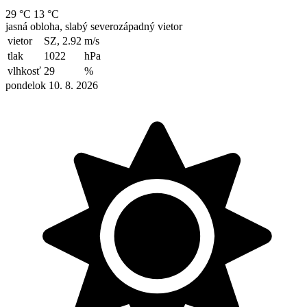
29 °C
13 °C
jasná obloha, slabý severozápadný vietor
vietor
SZ, 2.92
m/s
tlak
1022
hPa
vlhkosť
29
%
pondelok 10. 8. 2026