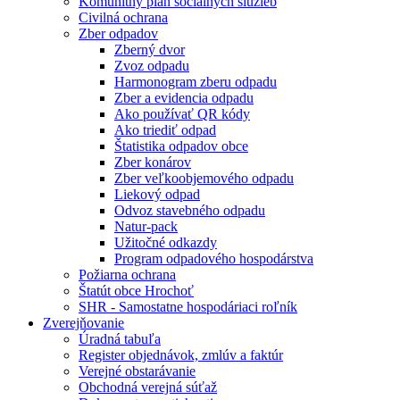
Komunitný plán sociálnych služieb
Civilná ochrana
Zber odpadov
Zberný dvor
Zvoz odpadu
Harmonogram zberu odpadu
Zber a evidencia odpadu
Ako používať QR kódy
Ako triediť odpad
Štatistika odpadov obce
Zber konárov
Zber veľkoobjemového odpadu
Liekový odpad
Odvoz stavebného odpadu
Natur-pack
Užitočné odkazdy
Program odpadového hospodárstva
Požiarna ochrana
Štatút obce Hrochoť
SHR - Samostatne hospodáriaci roľník
Zverejňovanie
Úradná tabuľa
Register objednávok, zmlúv a faktúr
Verejné obstarávanie
Obchodná verejná súťaž