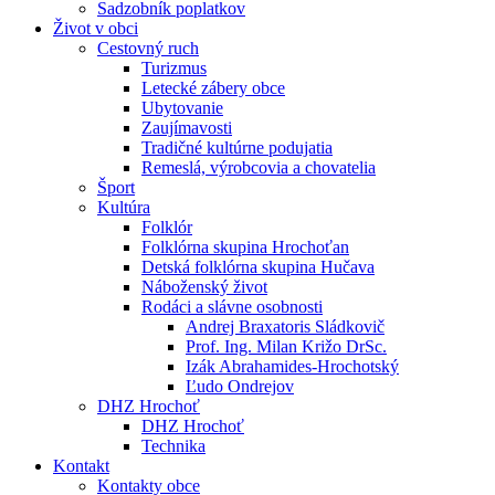
Sadzobník poplatkov
Život v obci
Cestovný ruch
Turizmus
Letecké zábery obce
Ubytovanie
Zaujímavosti
Tradičné kultúrne podujatia
Remeslá, výrobcovia a chovatelia
Šport
Kultúra
Folklór
Folklórna skupina Hrochoťan
Detská folklórna skupina Hučava
Náboženský život
Rodáci a slávne osobnosti
Andrej Braxatoris Sládkovič
Prof. Ing. Milan Križo DrSc.
Izák Abrahamides-Hrochotský
Ľudo Ondrejov
DHZ Hrochoť
DHZ Hrochoť
Technika
Kontakt
Kontakty obce