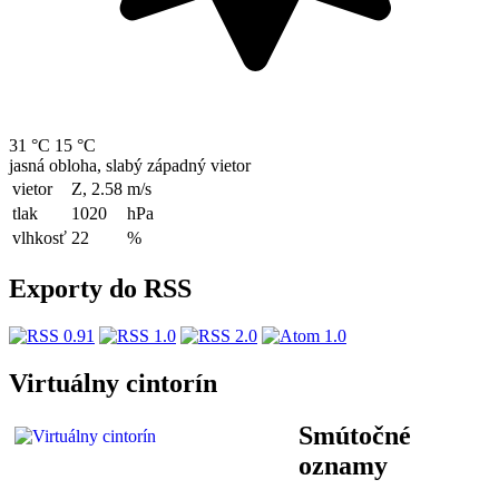
31 °C
15 °C
jasná obloha, slabý západný vietor
vietor
Z, 2.58
m/s
tlak
1020
hPa
vlhkosť
22
%
Exporty do RSS
Virtuálny cintorín
Smútočné
oznamy