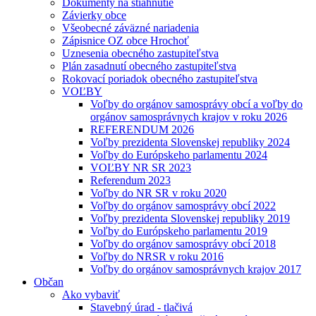
Dokumenty na stiahnutie
Závierky obce
Všeobecné záväzné nariadenia
Zápisnice OZ obce Hrochoť
Uznesenia obecného zastupiteľstva
Plán zasadnutí obecného zastupiteľstva
Rokovací poriadok obecného zastupiteľstva
VOĽBY
Voľby do orgánov samosprávy obcí a voľby do
orgánov samosprávnych krajov v roku 2026
REFERENDUM 2026
Voľby prezidenta Slovenskej republiky 2024
Voľby do Európskeho parlamentu 2024
VOĽBY NR SR 2023
Referendum 2023
Voľby do NR SR v roku 2020
Voľby do orgánov samosprávy obcí 2022
Voľby prezidenta Slovenskej republiky 2019
Voľby do Európskeho parlamentu 2019
Voľby do orgánov samosprávy obcí 2018
Voľby do NRSR v roku 2016
Voľby do orgánov samosprávnych krajov 2017
Občan
Ako vybaviť
Stavebný úrad - tlačivá