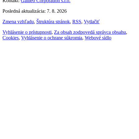
Kontakt:
Galileo Corporation s.r.o.
Posledná aktualizácia: 7. 8. 2026
Zmena vzhľadu
,
Štruktúra stránok
,
RSS
,
Vytlačiť
Vyhlásenie o prístupnosti
,
Za obsah zodpovedá správca obsahu
,
Cookies
,
Vyhlásenie o ochrane súkromia
,
Webové sídlo