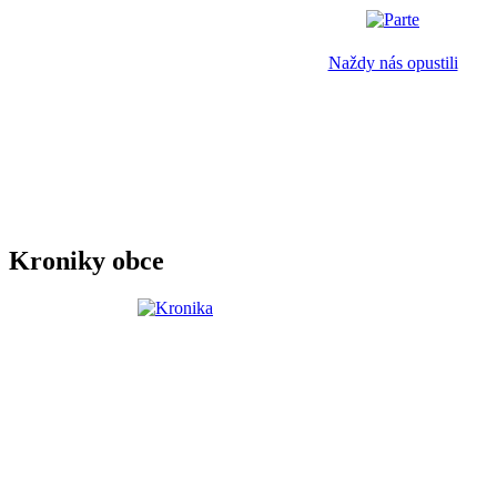
Naždy nás opustili
Kroniky obce