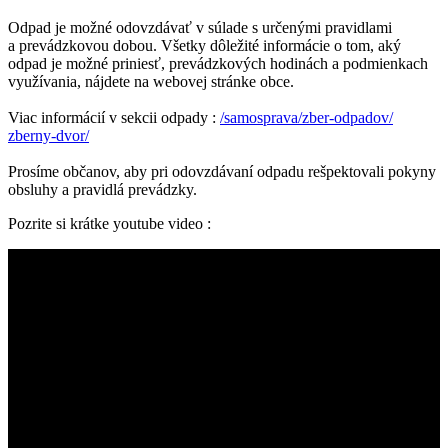
Odpad je možné odovzdávať v súlade s určenými pravidlami
a prevádzkovou dobou. Všetky dôležité informácie o tom, aký
odpad je možné priniesť, prevádzkových hodinách a podmienkach
využívania, nájdete na webovej stránke obce.
Viac informácií v sekcii odpady :
/
samosprava/zber-odpadov/
zberny-dvor/
Prosíme občanov, aby pri odovzdávaní odpadu rešpektovali pokyny
obsluhy a pravidlá prevádzky.
Pozrite si krátke youtube video :