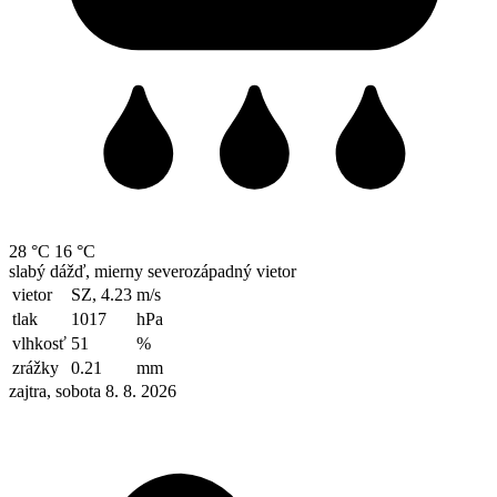
28 °C
16 °C
slabý dážď, mierny severozápadný vietor
vietor
SZ, 4.23
m/s
tlak
1017
hPa
vlhkosť
51
%
zrážky
0.21
mm
zajtra, sobota 8. 8. 2026