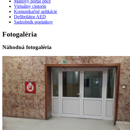
Mapový portál obce
Virtuálny cintorín
Komunikačné aplikácie
Defibrilátor AED
Sadzobník poplatkov
Fotogaléria
Náhodná fotogaléria