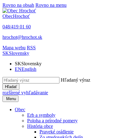
Rovno na obsah
Rovno na menu
Obec
Hrochoť
048/419 01 60
hrochot@hrochot.sk
Mapa webu
RSS
SK
Slovensky
SK
Slovensky
EN
English
Hľadaný výraz
Hľadať
rozšírené vyhľadávanie
Menu
Obec
Erb a symboly
Poloha a prírodné pomery
História obce
Praveké osídlenie
Zo stredovekých dejín