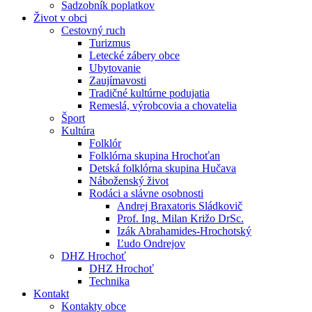
Sadzobník poplatkov
Život v obci
Cestovný ruch
Turizmus
Letecké zábery obce
Ubytovanie
Zaujímavosti
Tradičné kultúrne podujatia
Remeslá, výrobcovia a chovatelia
Šport
Kultúra
Folklór
Folklórna skupina Hrochoťan
Detská folklórna skupina Hučava
Náboženský život
Rodáci a slávne osobnosti
Andrej Braxatoris Sládkovič
Prof. Ing. Milan Križo DrSc.
Izák Abrahamides-Hrochotský
Ľudo Ondrejov
DHZ Hrochoť
DHZ Hrochoť
Technika
Kontakt
Kontakty obce