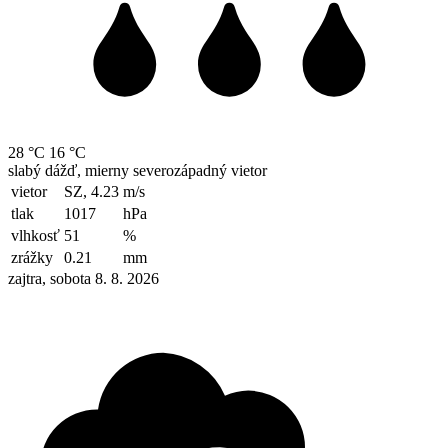
28 °C
16 °C
slabý dážď, mierny severozápadný vietor
vietor
SZ, 4.23
m/s
tlak
1017
hPa
vlhkosť
51
%
zrážky
0.21
mm
zajtra, sobota 8. 8. 2026