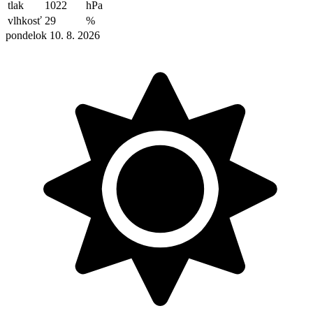
tlak
1022
hPa
vlhkosť
29
%
pondelok 10. 8. 2026