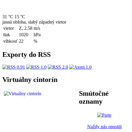
31 °C
15 °C
jasná obloha, slabý západný vietor
vietor
Z, 2.58
m/s
tlak
1020
hPa
vlhkosť
22
%
Exporty do RSS
Virtuálny cintorín
Smútočné
oznamy
Naždy nás opustili