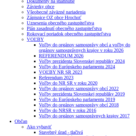
Dokumenty na stiahnutie
Závierky obce
Všeobecné záväzné nariadenia
Zápisnice OZ obce Hrochoť
Uznesenia obecného zastupiteľstva
Plán zasadnutí obecného zastupiteľstva
Rokovací poriadok obecného zastupiteľstva
VOĽBY
Voľby do orgánov samosprávy obcí a voľby do
orgánov samosprávnych krajov v roku 2026
REFERENDUM 2026
Voľby prezidenta Slovenskej republiky 2024
Voľby do Európskeho parlamentu 2024
VOĽBY NR SR 2023
Referendum 2023
Voľby do NR SR v roku 2020
Voľby do orgánov samosprávy obcí 2022
Voľby prezidenta Slovenskej republiky 2019
Voľby do Európskeho parlamentu 2019
Voľby do orgánov samosprávy obcí 2018
Voľby do NRSR v roku 2016
Voľby do orgánov samosprávnych krajov 2017
Občan
Ako vybaviť
Stavebný úrad - tlačivá