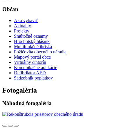
Občan
Ako vybaviť
Aktuality
Projekty
Smútočné oznamy
Hrochotský hlásnik
Multifunkčné ihriská
Požičovňa obecného náradia
Mapový portál obce
Virtuálny cintorín
Komunikačné aplikácie
Defibrilátor AED
Sadzobník poplatkov
Fotogaléria
Náhodná fotogaléria