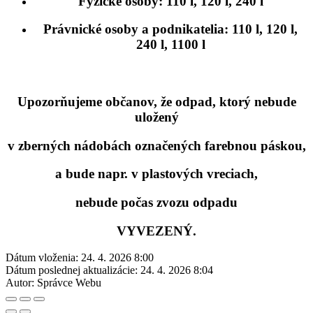
Fyzické osoby:
110 l, 120 l, 240 l
Právnické osoby a podnikatelia:
110 l, 120 l,
240 l, 1100 l
Upozorňujeme občanov, že
odpad, ktorý nebude
uložený
v zberných nádobách označených farebnou páskou,
a bude napr. v plastových vreciach,
nebude počas zvozu odpadu
VYVEZENÝ.
Dátum vloženia:
24. 4. 2026 8:00
Dátum poslednej aktualizácie:
24. 4. 2026 8:04
Autor:
Správce Webu