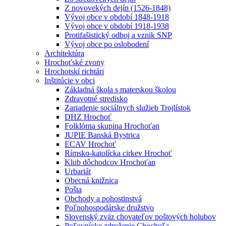
Z novovekých dejín (1526-1848)
Vývoj obce v období 1848-1918
Vývoj obce v období 1918-1938
Protifašistický odboj a vznik SNP
Vývoj obce po oslobodení
Architektúra
Hrochoťské zvony
Hrochotskí richtári
Inštitúcie v obci
Základná škola s materskou školou
Zdravotné stredisko
Zariadenie sociálnych služieb Trojlístok
DHZ Hrochoť
Folklórna skupina Hrochoťan
JUPIE Banská Bystrica
ECAV Hrochoť
Rímsko-katolícka cirkev Hrochoť
Klub dôchodcov Hrochoťan
Urbariát
Obecná knižnica
Pošta
Obchody a pohostinstvá
Poľnohospodárske družstvo
Slovenský zväz chovateľov poštových holubov
Poľovnícke združenie Chochuľa