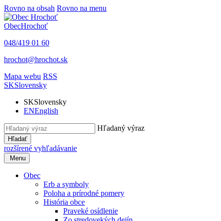
Rovno na obsah
Rovno na menu
Obec
Hrochoť
048/419 01 60
hrochot@hrochot.sk
Mapa webu
RSS
SK
Slovensky
SK
Slovensky
EN
English
Hľadaný výraz
Hľadať
rozšírené vyhľadávanie
Menu
Obec
Erb a symboly
Poloha a prírodné pomery
História obce
Praveké osídlenie
Zo stredovekých dejín