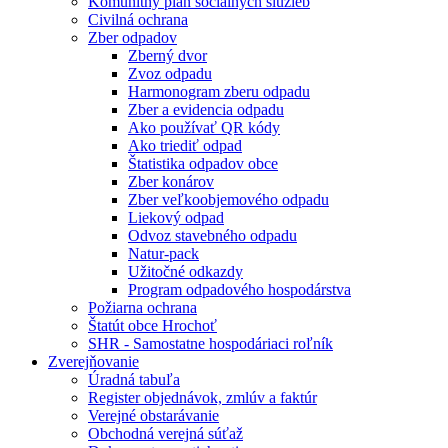
Komunitný plán sociálnych služieb
Civilná ochrana
Zber odpadov
Zberný dvor
Zvoz odpadu
Harmonogram zberu odpadu
Zber a evidencia odpadu
Ako používať QR kódy
Ako triediť odpad
Štatistika odpadov obce
Zber konárov
Zber veľkoobjemového odpadu
Liekový odpad
Odvoz stavebného odpadu
Natur-pack
Užitočné odkazdy
Program odpadového hospodárstva
Požiarna ochrana
Štatút obce Hrochoť
SHR - Samostatne hospodáriaci roľník
Zverejňovanie
Úradná tabuľa
Register objednávok, zmlúv a faktúr
Verejné obstarávanie
Obchodná verejná súťaž