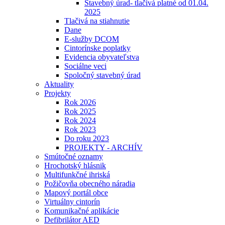
Stavebný úrad- tlačivá platné od 01.04.
2025
Tlačivá na stiahnutie
Dane
E-služby DCOM
Cintorínske poplatky
Evidencia obyvateľstva
Sociálne veci
Spoločný stavebný úrad
Aktuality
Projekty
Rok 2026
Rok 2025
Rok 2024
Rok 2023
Do roku 2023
PROJEKTY - ARCHÍV
Smútočné oznamy
Hrochotský hlásnik
Multifunkčné ihriská
Požičovňa obecného náradia
Mapový portál obce
Virtuálny cintorín
Komunikačné aplikácie
Defibrilátor AED