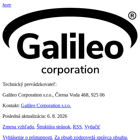
hore
Technický prevádzkovateľ:
Galileo Corporation s.r.o., Čierna Voda 468, 925 06
Kontakt:
Galileo Corporation s.r.o.
Posledná aktualizácia: 6. 8. 2026
Zmena vzhľadu
,
Štruktúra stránok
,
RSS
,
Vytlačiť
Vyhlásenie o prístupnosti
,
Za obsah zodpovedá správca obsahu
,