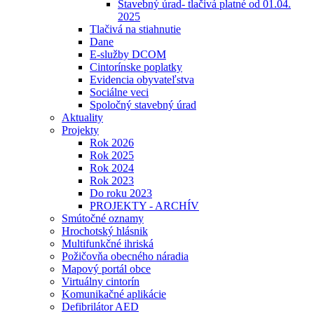
Stavebný úrad- tlačivá platné od 01.04.
2025
Tlačivá na stiahnutie
Dane
E-služby DCOM
Cintorínske poplatky
Evidencia obyvateľstva
Sociálne veci
Spoločný stavebný úrad
Aktuality
Projekty
Rok 2026
Rok 2025
Rok 2024
Rok 2023
Do roku 2023
PROJEKTY - ARCHÍV
Smútočné oznamy
Hrochotský hlásnik
Multifunkčné ihriská
Požičovňa obecného náradia
Mapový portál obce
Virtuálny cintorín
Komunikačné aplikácie
Defibrilátor AED