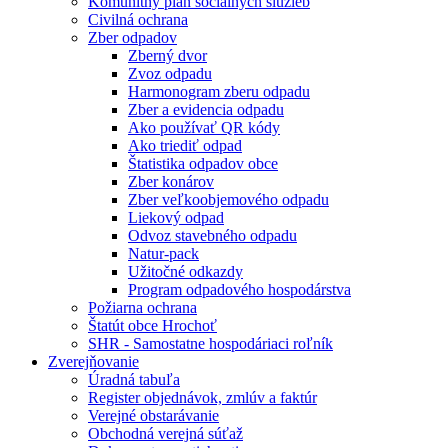
Komunitný plán sociálnych služieb
Civilná ochrana
Zber odpadov
Zberný dvor
Zvoz odpadu
Harmonogram zberu odpadu
Zber a evidencia odpadu
Ako používať QR kódy
Ako triediť odpad
Štatistika odpadov obce
Zber konárov
Zber veľkoobjemového odpadu
Liekový odpad
Odvoz stavebného odpadu
Natur-pack
Užitočné odkazdy
Program odpadového hospodárstva
Požiarna ochrana
Štatút obce Hrochoť
SHR - Samostatne hospodáriaci roľník
Zverejňovanie
Úradná tabuľa
Register objednávok, zmlúv a faktúr
Verejné obstarávanie
Obchodná verejná súťaž