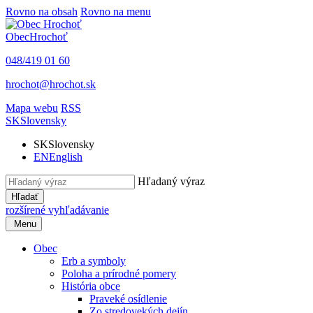
Rovno na obsah
Rovno na menu
Obec
Hrochoť
048/419 01 60
hrochot@hrochot.sk
Mapa webu
RSS
SK
Slovensky
SK
Slovensky
EN
English
Hľadaný výraz
Hľadať
rozšírené vyhľadávanie
Menu
Obec
Erb a symboly
Poloha a prírodné pomery
História obce
Praveké osídlenie
Zo stredovekých dejín