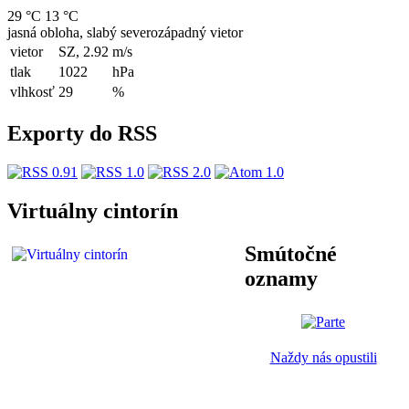
29 °C
13 °C
jasná obloha, slabý severozápadný vietor
vietor
SZ, 2.92
m/s
tlak
1022
hPa
vlhkosť
29
%
Exporty do RSS
Virtuálny cintorín
Smútočné
oznamy
Naždy nás opustili