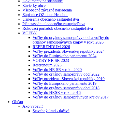
Dokumenty na stiahnutie
Závierky obce
Všeobecné záväzné nariadenia
Zápisnice OZ obce Hrochoť
Uznesenia obecného zastupiteľstva
Plán zasadnutí obecného zastupiteľstva
Rokovací poriadok obecného zastupiteľstva
VOĽBY
Voľby do orgánov samosprávy obcí a voľby do
orgánov samosprávnych krajov v roku 2026
REFERENDUM 2026
Voľby prezidenta Slovenskej republiky 2024
Voľby do Európskeho parlamentu 2024
VOĽBY NR SR 2023
Referendum 2023
Voľby do NR SR v roku 2020
Voľby do orgánov samosprávy obcí 2022
Voľby prezidenta Slovenskej republiky 2019
Voľby do Európskeho parlamentu 2019
Voľby do orgánov samosprávy obcí 2018
Voľby do NRSR v roku 2016
Voľby do orgánov samosprávnych krajov 2017
Občan
Ako vybaviť
Stavebný úrad - tlačivá