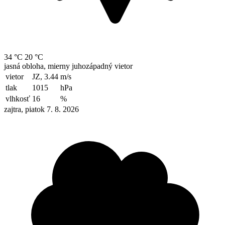
34 °C
20 °C
jasná obloha, mierny juhozápadný vietor
vietor
JZ, 3.44
m/s
tlak
1015
hPa
vlhkosť
16
%
zajtra, piatok 7. 8. 2026