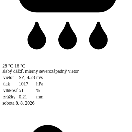
28 °C
16 °C
slabý dážď, mierny severozápadný vietor
vietor
SZ, 4.23
m/s
tlak
1017
hPa
vlhkosť
51
%
zrážky
0.21
mm
sobota 8. 8. 2026