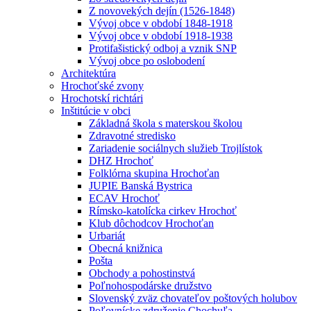
Z novovekých dejín (1526-1848)
Vývoj obce v období 1848-1918
Vývoj obce v období 1918-1938
Protifašistický odboj a vznik SNP
Vývoj obce po oslobodení
Architektúra
Hrochoťské zvony
Hrochotskí richtári
Inštitúcie v obci
Základná škola s materskou školou
Zdravotné stredisko
Zariadenie sociálnych služieb Trojlístok
DHZ Hrochoť
Folklórna skupina Hrochoťan
JUPIE Banská Bystrica
ECAV Hrochoť
Rímsko-katolícka cirkev Hrochoť
Klub dôchodcov Hrochoťan
Urbariát
Obecná knižnica
Pošta
Obchody a pohostinstvá
Poľnohospodárske družstvo
Slovenský zväz chovateľov poštových holubov
Poľovnícke združenie Chochuľa