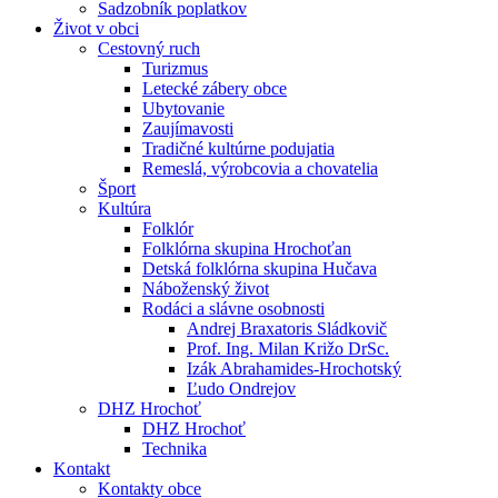
Sadzobník poplatkov
Život v obci
Cestovný ruch
Turizmus
Letecké zábery obce
Ubytovanie
Zaujímavosti
Tradičné kultúrne podujatia
Remeslá, výrobcovia a chovatelia
Šport
Kultúra
Folklór
Folklórna skupina Hrochoťan
Detská folklórna skupina Hučava
Náboženský život
Rodáci a slávne osobnosti
Andrej Braxatoris Sládkovič
Prof. Ing. Milan Križo DrSc.
Izák Abrahamides-Hrochotský
Ľudo Ondrejov
DHZ Hrochoť
DHZ Hrochoť
Technika
Kontakt
Kontakty obce