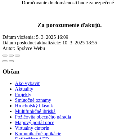
Doručovanie do domácnosti bude zabezpečené.
Za porozumenie ďakujú.
Dátum vloženia:
5. 3. 2025 16:09
Dátum poslednej aktualizácie:
10. 3. 2025 18:55
Autor:
Správce Webu
Občan
Ako vybaviť
Aktuality
Projekty
Smútočné oznamy
Hrochotský hlásnik
Multifunkčné ihriská
Požičovňa obecného náradia
Mapový portál obce
Virtuálny cintorín
Komunikačné aplikácie