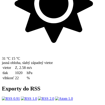
31 °C
15 °C
jasná obloha, slabý západný vietor
vietor
Z, 2.58
m/s
tlak
1020
hPa
vlhkosť
22
%
Exporty do RSS