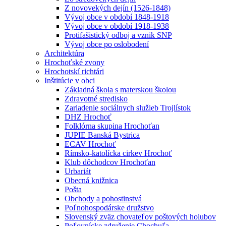
Z novovekých dejín (1526-1848)
Vývoj obce v období 1848-1918
Vývoj obce v období 1918-1938
Protifašistický odboj a vznik SNP
Vývoj obce po oslobodení
Architektúra
Hrochoťské zvony
Hrochotskí richtári
Inštitúcie v obci
Základná škola s materskou školou
Zdravotné stredisko
Zariadenie sociálnych služieb Trojlístok
DHZ Hrochoť
Folklórna skupina Hrochoťan
JUPIE Banská Bystrica
ECAV Hrochoť
Rímsko-katolícka cirkev Hrochoť
Klub dôchodcov Hrochoťan
Urbariát
Obecná knižnica
Pošta
Obchody a pohostinstvá
Poľnohospodárske družstvo
Slovenský zväz chovateľov poštových holubov
Poľovnícke združenie Chochuľa