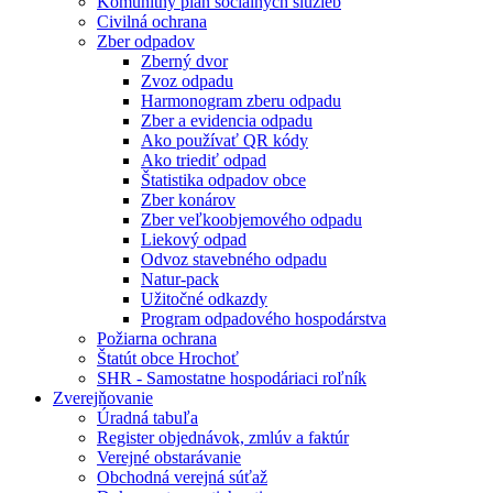
Komunitný plán sociálnych služieb
Civilná ochrana
Zber odpadov
Zberný dvor
Zvoz odpadu
Harmonogram zberu odpadu
Zber a evidencia odpadu
Ako používať QR kódy
Ako triediť odpad
Štatistika odpadov obce
Zber konárov
Zber veľkoobjemového odpadu
Liekový odpad
Odvoz stavebného odpadu
Natur-pack
Užitočné odkazdy
Program odpadového hospodárstva
Požiarna ochrana
Štatút obce Hrochoť
SHR - Samostatne hospodáriaci roľník
Zverejňovanie
Úradná tabuľa
Register objednávok, zmlúv a faktúr
Verejné obstarávanie
Obchodná verejná súťaž