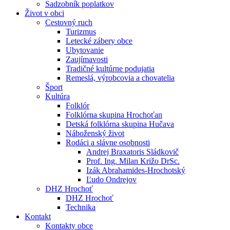
Sadzobník poplatkov
Život v obci
Cestovný ruch
Turizmus
Letecké zábery obce
Ubytovanie
Zaujímavosti
Tradičné kultúrne podujatia
Remeslá, výrobcovia a chovatelia
Šport
Kultúra
Folklór
Folklórna skupina Hrochoťan
Detská folklórna skupina Hučava
Náboženský život
Rodáci a slávne osobnosti
Andrej Braxatoris Sládkovič
Prof. Ing. Milan Križo DrSc.
Izák Abrahamides-Hrochotský
Ľudo Ondrejov
DHZ Hrochoť
DHZ Hrochoť
Technika
Kontakt
Kontakty obce