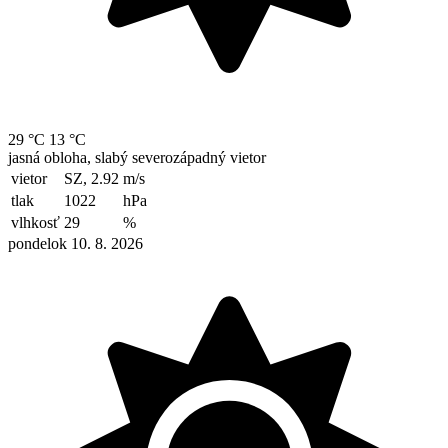
29 °C
13 °C
jasná obloha, slabý severozápadný vietor
vietor
SZ, 2.92
m/s
tlak
1022
hPa
vlhkosť
29
%
pondelok 10. 8. 2026