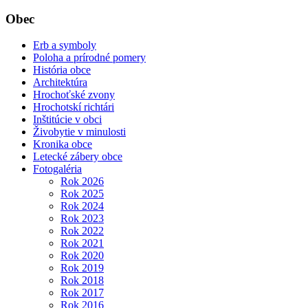
Obec
Erb a symboly
Poloha a prírodné pomery
História obce
Architektúra
Hrochoťské zvony
Hrochotskí richtári
Inštitúcie v obci
Živobytie v minulosti
Kronika obce
Letecké zábery obce
Fotogaléria
Rok 2026
Rok 2025
Rok 2024
Rok 2023
Rok 2022
Rok 2021
Rok 2020
Rok 2019
Rok 2018
Rok 2017
Rok 2016