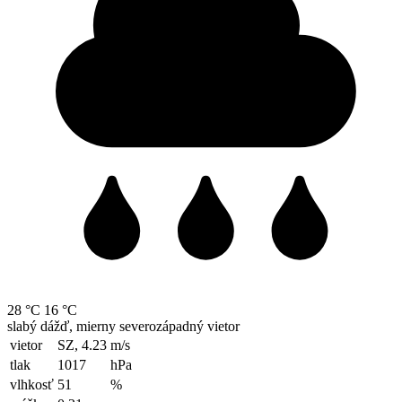
28 °C
16 °C
slabý dážď, mierny severozápadný vietor
vietor
SZ, 4.23
m/s
tlak
1017
hPa
vlhkosť
51
%