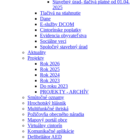
Stavebný úrad- tlačivá platné od 01.04.
2025
Tlačivá na stiahnutie
Dane
E-služby DCOM
Cintorínske poplatky
Evidencia obyvateľstva
Sociálne veci
Spoločný stavebný úrad
Aktuality
Projekty
Rok 2026
Rok 2025
Rok 2024
Rok 2023
Do roku 2023
PROJEKTY - ARCHÍV
Smútočné oznamy
Hrochotský hlásnik
Multifunkčné ihriská
Požičovňa obecného náradia
Mapový portál obce
Virtuálny cintorín
Komunikačné aplikácie
Defibrilátor AED