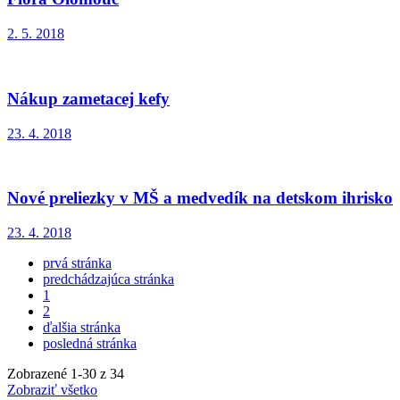
2. 5. 2018
Nákup zametacej kefy
23. 4. 2018
Nové preliezky v MŠ a medvedík na detskom ihrisko
23. 4. 2018
prvá stránka
predchádzajúca stránka
1
2
ďalšia stránka
posledná stránka
Zobrazené
1
-
30
z 34
Zobraziť všetko