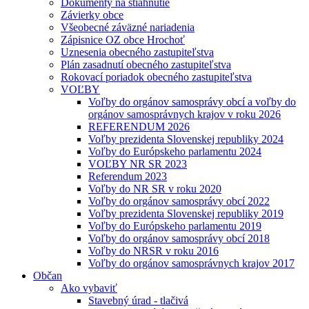
Dokumenty na stiahnutie
Závierky obce
Všeobecné záväzné nariadenia
Zápisnice OZ obce Hrochoť
Uznesenia obecného zastupiteľstva
Plán zasadnutí obecného zastupiteľstva
Rokovací poriadok obecného zastupiteľstva
VOĽBY
Voľby do orgánov samosprávy obcí a voľby do
orgánov samosprávnych krajov v roku 2026
REFERENDUM 2026
Voľby prezidenta Slovenskej republiky 2024
Voľby do Európskeho parlamentu 2024
VOĽBY NR SR 2023
Referendum 2023
Voľby do NR SR v roku 2020
Voľby do orgánov samosprávy obcí 2022
Voľby prezidenta Slovenskej republiky 2019
Voľby do Európskeho parlamentu 2019
Voľby do orgánov samosprávy obcí 2018
Voľby do NRSR v roku 2016
Voľby do orgánov samosprávnych krajov 2017
Občan
Ako vybaviť
Stavebný úrad - tlačivá