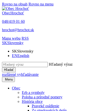
Rovno na obsah
Rovno na menu
Obec
Hrochoť
048/419 01 60
hrochot@hrochot.sk
Mapa webu
RSS
SK
Slovensky
SK
Slovensky
EN
English
Hľadaný výraz
Hľadať
rozšírené vyhľadávanie
Menu
Obec
Erb a symboly
Poloha a prírodné pomery
História obce
Praveké osídlenie
Zo stredovekých dejín