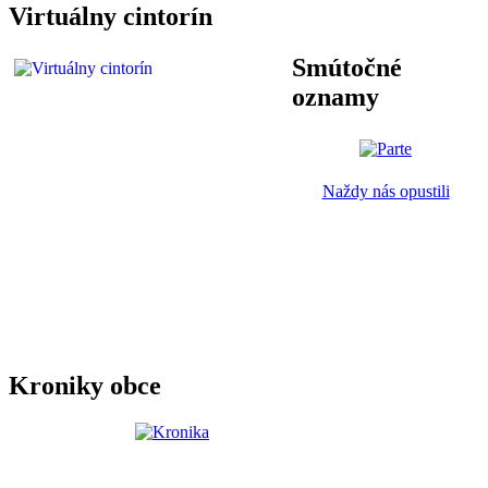
Virtuálny cintorín
Smútočné
oznamy
Naždy nás opustili
Kroniky obce