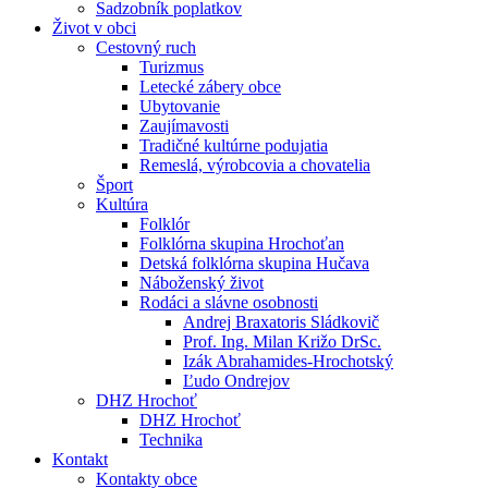
Sadzobník poplatkov
Život v obci
Cestovný ruch
Turizmus
Letecké zábery obce
Ubytovanie
Zaujímavosti
Tradičné kultúrne podujatia
Remeslá, výrobcovia a chovatelia
Šport
Kultúra
Folklór
Folklórna skupina Hrochoťan
Detská folklórna skupina Hučava
Náboženský život
Rodáci a slávne osobnosti
Andrej Braxatoris Sládkovič
Prof. Ing. Milan Križo DrSc.
Izák Abrahamides-Hrochotský
Ľudo Ondrejov
DHZ Hrochoť
DHZ Hrochoť
Technika
Kontakt
Kontakty obce