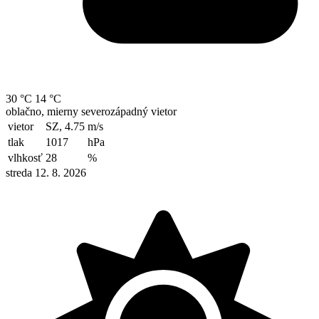
30 °C
14 °C
oblačno, mierny severozápadný vietor
vietor
SZ, 4.75
m/s
tlak
1017
hPa
vlhkosť
28
%
streda 12. 8. 2026