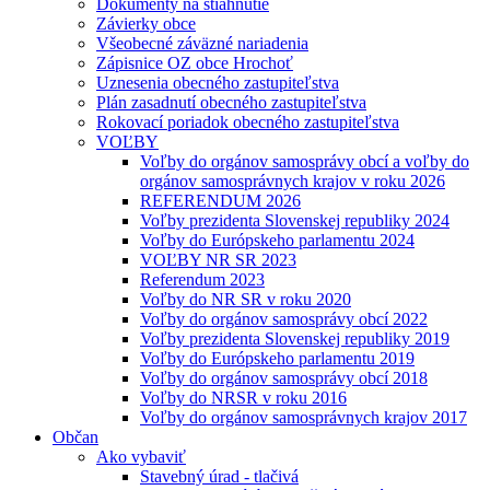
Dokumenty na stiahnutie
Závierky obce
Všeobecné záväzné nariadenia
Zápisnice OZ obce Hrochoť
Uznesenia obecného zastupiteľstva
Plán zasadnutí obecného zastupiteľstva
Rokovací poriadok obecného zastupiteľstva
VOĽBY
Voľby do orgánov samosprávy obcí a voľby do
orgánov samosprávnych krajov v roku 2026
REFERENDUM 2026
Voľby prezidenta Slovenskej republiky 2024
Voľby do Európskeho parlamentu 2024
VOĽBY NR SR 2023
Referendum 2023
Voľby do NR SR v roku 2020
Voľby do orgánov samosprávy obcí 2022
Voľby prezidenta Slovenskej republiky 2019
Voľby do Európskeho parlamentu 2019
Voľby do orgánov samosprávy obcí 2018
Voľby do NRSR v roku 2016
Voľby do orgánov samosprávnych krajov 2017
Občan
Ako vybaviť
Stavebný úrad - tlačivá