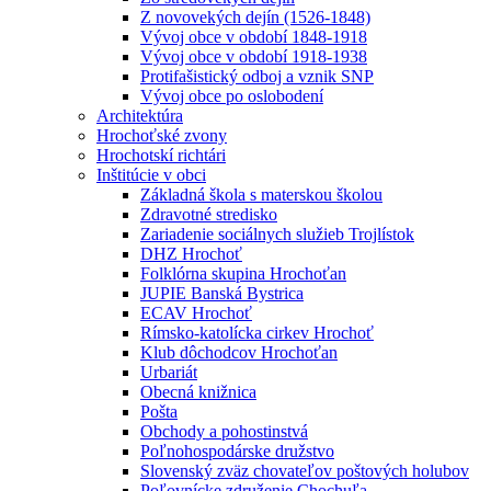
Z novovekých dejín (1526-1848)
Vývoj obce v období 1848-1918
Vývoj obce v období 1918-1938
Protifašistický odboj a vznik SNP
Vývoj obce po oslobodení
Architektúra
Hrochoťské zvony
Hrochotskí richtári
Inštitúcie v obci
Základná škola s materskou školou
Zdravotné stredisko
Zariadenie sociálnych služieb Trojlístok
DHZ Hrochoť
Folklórna skupina Hrochoťan
JUPIE Banská Bystrica
ECAV Hrochoť
Rímsko-katolícka cirkev Hrochoť
Klub dôchodcov Hrochoťan
Urbariát
Obecná knižnica
Pošta
Obchody a pohostinstvá
Poľnohospodárske družstvo
Slovenský zväz chovateľov poštových holubov
Poľovnícke združenie Chochuľa