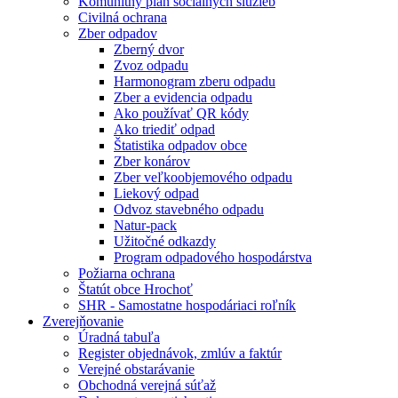
Komunitný plán sociálnych služieb
Civilná ochrana
Zber odpadov
Zberný dvor
Zvoz odpadu
Harmonogram zberu odpadu
Zber a evidencia odpadu
Ako používať QR kódy
Ako triediť odpad
Štatistika odpadov obce
Zber konárov
Zber veľkoobjemového odpadu
Liekový odpad
Odvoz stavebného odpadu
Natur-pack
Užitočné odkazdy
Program odpadového hospodárstva
Požiarna ochrana
Štatút obce Hrochoť
SHR - Samostatne hospodáriaci roľník
Zverejňovanie
Úradná tabuľa
Register objednávok, zmlúv a faktúr
Verejné obstarávanie
Obchodná verejná súťaž