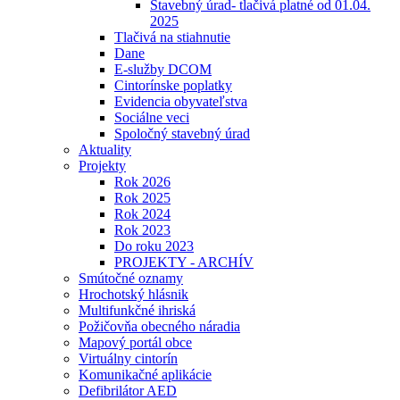
Stavebný úrad- tlačivá platné od 01.04.
2025
Tlačivá na stiahnutie
Dane
E-služby DCOM
Cintorínske poplatky
Evidencia obyvateľstva
Sociálne veci
Spoločný stavebný úrad
Aktuality
Projekty
Rok 2026
Rok 2025
Rok 2024
Rok 2023
Do roku 2023
PROJEKTY - ARCHÍV
Smútočné oznamy
Hrochotský hlásnik
Multifunkčné ihriská
Požičovňa obecného náradia
Mapový portál obce
Virtuálny cintorín
Komunikačné aplikácie
Defibrilátor AED