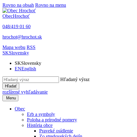
Rovno na obsah
Rovno na menu
Obec
Hrochoť
048/419 01 60
hrochot@hrochot.sk
Mapa webu
RSS
SK
Slovensky
SK
Slovensky
EN
English
Hľadaný výraz
Hľadať
rozšírené vyhľadávanie
Menu
Obec
Erb a symboly
Poloha a prírodné pomery
História obce
Praveké osídlenie
Zo stredovekých dejín