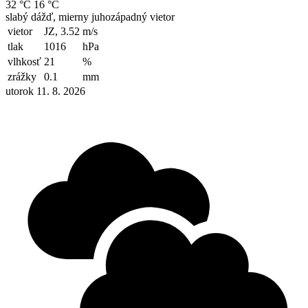
32 °C
16 °C
slabý dážď, mierny juhozápadný vietor
vietor
JZ, 3.52
m/s
tlak
1016
hPa
vlhkosť
21
%
zrážky
0.1
mm
utorok 11. 8. 2026