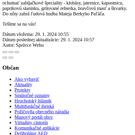
ochutnať zabíjačkové špeciality - klobásy, jaternice, kapustnicu,
paprikovú slaninku, grilované rebierka, bravčovú masť a škvarky.
Do nôty zahrá ľudová hudba Mateja Berkyho Paľáča.
Tešíme sa na vás!
Dátum vloženia:
29. 1. 2024 10:55
Dátum poslednej aktualizácie:
29. 1. 2024 10:57
Autor:
Správce Webu
Občan
Ako vybaviť
Aktuality
Projekty
Smútočné oznamy
Hrochotský hlásnik
Multifunkčné ihriská
Požičovňa obecného náradia
Mapový portál obce
Virtuálny cintorín
Komunikačné aplikácie
Defibrilátor AED