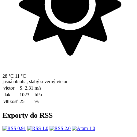
28 °C
11 °C
jasná obloha, slabý severný vietor
vietor
S, 2.31
m/s
tlak
1023
hPa
vlhkosť
25
%
Exporty do RSS