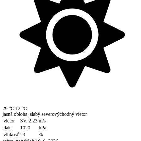
29 °C
12 °C
jasná obloha, slabý severovýchodný vietor
vietor
SV, 2.23
m/s
tlak
1020
hPa
vlhkosť
29
%