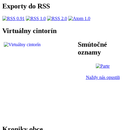
Exporty do RSS
Virtuálny cintorín
Smútočné
oznamy
Naždy nás opustili
Kroniky obce