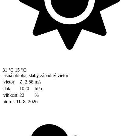
31 °C
15 °C
jasná obloha, slabý západný vietor
vietor
Z, 2.58
m/s
tlak
1020
hPa
vlhkosť
22
%
utorok 11. 8. 2026