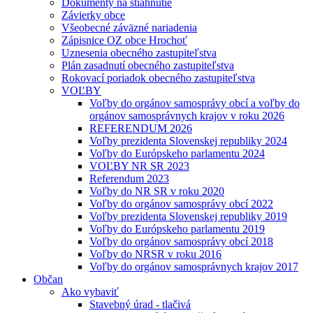
Dokumenty na stiahnutie
Závierky obce
Všeobecné záväzné nariadenia
Zápisnice OZ obce Hrochoť
Uznesenia obecného zastupiteľstva
Plán zasadnutí obecného zastupiteľstva
Rokovací poriadok obecného zastupiteľstva
VOĽBY
Voľby do orgánov samosprávy obcí a voľby do
orgánov samosprávnych krajov v roku 2026
REFERENDUM 2026
Voľby prezidenta Slovenskej republiky 2024
Voľby do Európskeho parlamentu 2024
VOĽBY NR SR 2023
Referendum 2023
Voľby do NR SR v roku 2020
Voľby do orgánov samosprávy obcí 2022
Voľby prezidenta Slovenskej republiky 2019
Voľby do Európskeho parlamentu 2019
Voľby do orgánov samosprávy obcí 2018
Voľby do NRSR v roku 2016
Voľby do orgánov samosprávnych krajov 2017
Občan
Ako vybaviť
Stavebný úrad - tlačivá