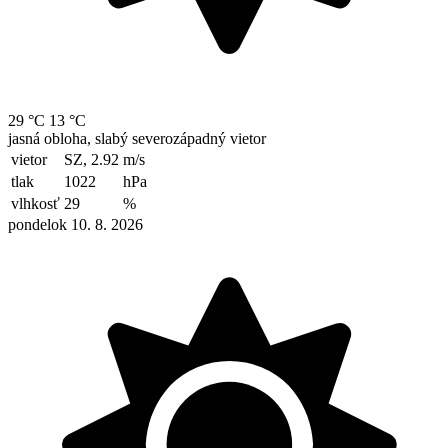
29 °C
13 °C
jasná obloha, slabý severozápadný vietor
vietor
SZ, 2.92
m/s
tlak
1022
hPa
vlhkosť
29
%
pondelok 10. 8. 2026