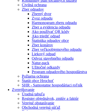
Komunitný plán sociálnych služieb
Civilná ochrana
Zber odpadov
Zberný dvor
Zvoz odpadu
Harmonogram zberu odpadu
Zber a evidencia odpadu
Ako používať QR kódy
Ako triediť odpad
Štatistika odpadov obce
Zber konárov
Zber veľkoobjemového odpadu
Liekový odpad
Odvoz stavebného odpadu
Natur-pack
Užitočné odkazdy
Program odpadového hospodárstva
Požiarna ochrana
Štatút obce Hrochoť
SHR - Samostatne hospodáriaci roľník
Zverejňovanie
Úradná tabuľa
Register objednávok, zmlúv a faktúr
Verejné obstarávanie
Obchodná verejná súťaž