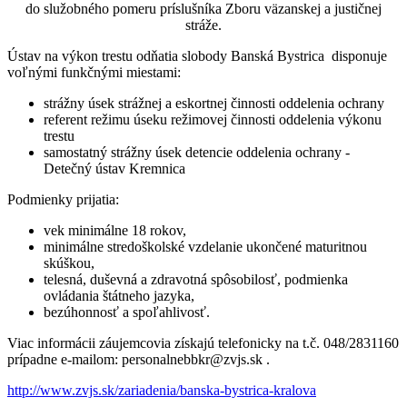
do služobného pomeru príslušníka Zboru väzanskej a justičnej
stráže.
Ústav na výkon trestu odňatia slobody Banská Bystrica disponuje
voľnými funkčnými miestami:
strážny úsek strážnej a eskortnej činnosti oddelenia ochrany
referent režimu úseku režimovej činnosti oddelenia výkonu
trestu
samostatný strážny úsek detencie oddelenia ochrany -
Detečný ústav Kremnica
Podmienky prijatia:
vek minimálne 18 rokov,
minimálne stredoškolské vzdelanie ukončené maturitnou
skúškou,
telesná, duševná a zdravotná spôsobilosť, podmienka
ovládania štátneho jazyka,
bezúhonnosť a spoľahlivosť.
Viac informácii záujemcovia získajú telefonicky na t.č. 048/2831160
prípadne e-mailom: personalnebbkr@zvjs.sk .
http://www.zvjs.sk/zariadenia/banska-bystrica-kralova