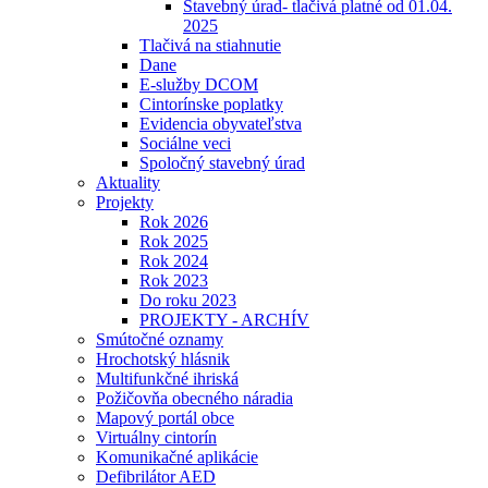
Stavebný úrad- tlačivá platné od 01.04.
2025
Tlačivá na stiahnutie
Dane
E-služby DCOM
Cintorínske poplatky
Evidencia obyvateľstva
Sociálne veci
Spoločný stavebný úrad
Aktuality
Projekty
Rok 2026
Rok 2025
Rok 2024
Rok 2023
Do roku 2023
PROJEKTY - ARCHÍV
Smútočné oznamy
Hrochotský hlásnik
Multifunkčné ihriská
Požičovňa obecného náradia
Mapový portál obce
Virtuálny cintorín
Komunikačné aplikácie
Defibrilátor AED