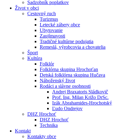
Sadzobník poplatkov
Život v obci
Cestovný ruch
Turizmus
Letecké zábery obce
Ubytovanie
Zaujímavosti
Tradičné kultúrne podujatia
Remeslá, výrobcovia a chovatelia
Šport
Kultúra
Folklór
Folklórna skupina Hrochoťan
Detská folklórna skupina Hučava
Náboženský život
Rodáci a slávne osobnosti
Andrej Braxatoris Sládkovič
Prof. Ing. Milan Križo DrSc.
Izák Abrahamides-Hrochotský
Ľudo Ondrejov
DHZ Hrochoť
DHZ Hrochoť
Technika
Kontakt
Kontakty obce