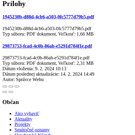
Prílohy
1945230b-d88d-4cb6-a503-0fc5777d79b5.pdf
1945230b-d88d-4cb6-a503-0fc5777d79b5.pdf
Typ súboru: PDF dokument, Veľkosť: 1,66 MB
29873753-fcad-4c0b-86ab-e5291d784f1e.pdf
29873753-fcad-4c0b-86ab-e5291d784f1e.pdf
Typ súboru: PDF dokument, Veľkosť: 2,31 MB
Dátum vloženia:
9. 2. 2024 10:13
Dátum poslednej aktualizácie:
14. 2. 2024 14:49
Autor:
Správce Webu
Občan
Ako vybaviť
Aktuality
Projekty
Smútočné oznamy