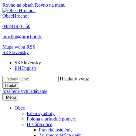
Rovno na obsah
Rovno na menu
Obec
Hrochoť
048/419 01 60
hrochot@hrochot.sk
Mapa webu
RSS
SK
Slovensky
SK
Slovensky
EN
English
Hľadaný výraz
Hľadať
rozšírené vyhľadávanie
Menu
Obec
Erb a symboly
Poloha a prírodné pomery
História obce
Praveké osídlenie
Zo stredovekých dejín