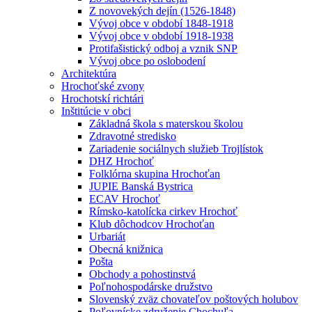
Z novovekých dejín (1526-1848)
Vývoj obce v období 1848-1918
Vývoj obce v období 1918-1938
Protifašistický odboj a vznik SNP
Vývoj obce po oslobodení
Architektúra
Hrochoťské zvony
Hrochotskí richtári
Inštitúcie v obci
Základná škola s materskou školou
Zdravotné stredisko
Zariadenie sociálnych služieb Trojlístok
DHZ Hrochoť
Folklórna skupina Hrochoťan
JUPIE Banská Bystrica
ECAV Hrochoť
Rímsko-katolícka cirkev Hrochoť
Klub dôchodcov Hrochoťan
Urbariát
Obecná knižnica
Pošta
Obchody a pohostinstvá
Poľnohospodárske družstvo
Slovenský zväz chovateľov poštových holubov
Poľovnícke združenie Chochuľa