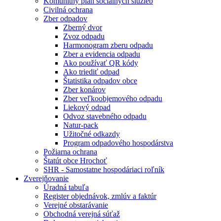
Komunitný plán sociálnych služieb
Civilná ochrana
Zber odpadov
Zberný dvor
Zvoz odpadu
Harmonogram zberu odpadu
Zber a evidencia odpadu
Ako používať QR kódy
Ako triediť odpad
Štatistika odpadov obce
Zber konárov
Zber veľkoobjemového odpadu
Liekový odpad
Odvoz stavebného odpadu
Natur-pack
Užitočné odkazdy
Program odpadového hospodárstva
Požiarna ochrana
Štatút obce Hrochoť
SHR - Samostatne hospodáriaci roľník
Zverejňovanie
Úradná tabuľa
Register objednávok, zmlúv a faktúr
Verejné obstarávanie
Obchodná verejná súťaž