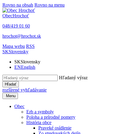
Rovno na obsah
Rovno na menu
Obec
Hrochoť
048/419 01 60
hrochot@hrochot.sk
Mapa webu
RSS
SK
Slovensky
SK
Slovensky
EN
English
Hľadaný výraz
Hľadať
rozšírené vyhľadávanie
Menu
Obec
Erb a symboly
Poloha a prírodné pomery
História obce
Praveké osídlenie
Zo stredovekých dejín