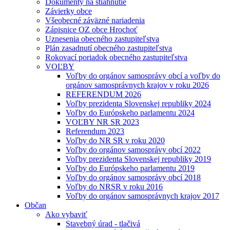
Dokumenty na stiahnutie
Závierky obce
Všeobecné záväzné nariadenia
Zápisnice OZ obce Hrochoť
Uznesenia obecného zastupiteľstva
Plán zasadnutí obecného zastupiteľstva
Rokovací poriadok obecného zastupiteľstva
VOĽBY
Voľby do orgánov samosprávy obcí a voľby do
orgánov samosprávnych krajov v roku 2026
REFERENDUM 2026
Voľby prezidenta Slovenskej republiky 2024
Voľby do Európskeho parlamentu 2024
VOĽBY NR SR 2023
Referendum 2023
Voľby do NR SR v roku 2020
Voľby do orgánov samosprávy obcí 2022
Voľby prezidenta Slovenskej republiky 2019
Voľby do Európskeho parlamentu 2019
Voľby do orgánov samosprávy obcí 2018
Voľby do NRSR v roku 2016
Voľby do orgánov samosprávnych krajov 2017
Občan
Ako vybaviť
Stavebný úrad - tlačivá