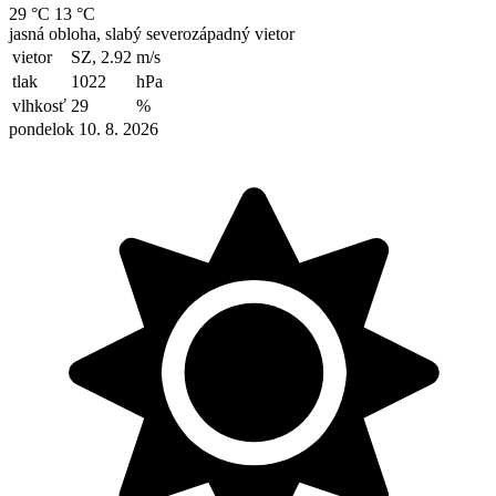
29 °C
13 °C
jasná obloha, slabý severozápadný vietor
vietor
SZ, 2.92
m/s
tlak
1022
hPa
vlhkosť
29
%
pondelok 10. 8. 2026