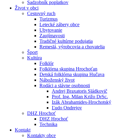
Sadzobník poplatkov
Život v obci
Cestovný ruch
Turizmus
Letecké zábery obce
Ubytovanie
Zaujímavosti
Tradičné kultúrne podujatia
Remeslá, výrobcovia a chovatelia
Šport
Kultúra
Folklór
Folklórna skupina Hrochoťan
Detská folklórna skupina Hučava
Náboženský život
Rodáci a slávne osobnosti
Andrej Braxatoris Sládkovič
Prof. Ing. Milan Križo DrSc.
Izák Abrahamides-Hrochotský
Ľudo Ondrejov
DHZ Hrochoť
DHZ Hrochoť
Technika
Kontakt
Kontakty obce