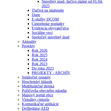
Stavebný úrad- tlačivá platné od 01.04.
2025
Tlačivá na stiahnutie
Dane
E-služby DCOM
Cintorínske poplatky
Evidencia obyvateľstva
Sociálne veci
Spoločný stavebný úrad
Aktuality
Projekty
Rok 2026
Rok 2025
Rok 2024
Rok 2023
Do roku 2023
PROJEKTY - ARCHÍV
Smútočné oznamy
Hrochotský hlásnik
Multifunkčné ihriská
Požičovňa obecného náradia
Mapový portál obce
Virtuálny cintorín
Komunikačné aplikácie
Defibrilátor AED