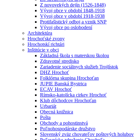
Z novovekých dejín (1526-1848)
Vývoj obce v období 1848-1918
Vývoj obce v období 1918-1938
Protifašistický odboj a vznik SNP
Vývoj obce po oslobodení
Architektúra
Hrochoťské zvony
Hrochotskí richtári
Inštitúcie v obci
Základná škola s materskou školou
Zdravotné stredisko
Zariadenie sociálnych služieb Trojlístok
DHZ Hrochoť
Folklórna skupina Hrochoťan
JUPIE Banská Bystrica
ECAV Hrochoť
Rímsko-katolícka cirkev Hrochoť
Klub dôchodcov Hrochoťan
Urbariát
Obecná knižnica
Pošta
Obchody a pohostinstvá
Poľnohospodárske družstvo
Slovenský zväz chovateľov poštových holubov
Poľovnícke združenie Chochuľa