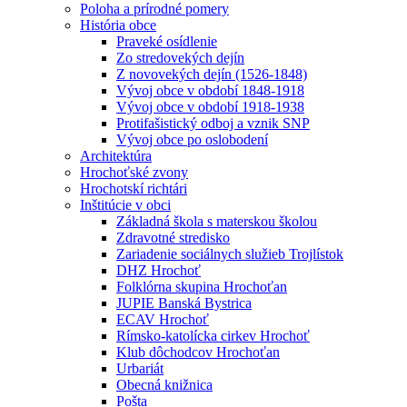
Poloha a prírodné pomery
História obce
Praveké osídlenie
Zo stredovekých dejín
Z novovekých dejín (1526-1848)
Vývoj obce v období 1848-1918
Vývoj obce v období 1918-1938
Protifašistický odboj a vznik SNP
Vývoj obce po oslobodení
Architektúra
Hrochoťské zvony
Hrochotskí richtári
Inštitúcie v obci
Základná škola s materskou školou
Zdravotné stredisko
Zariadenie sociálnych služieb Trojlístok
DHZ Hrochoť
Folklórna skupina Hrochoťan
JUPIE Banská Bystrica
ECAV Hrochoť
Rímsko-katolícka cirkev Hrochoť
Klub dôchodcov Hrochoťan
Urbariát
Obecná knižnica
Pošta