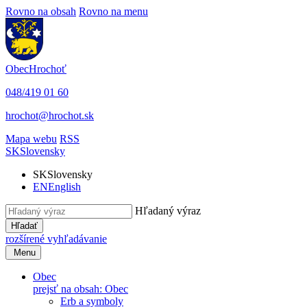
Rovno na obsah
Rovno na menu
Obec
Hrochoť
048/419 01 60
hrochot@hrochot.sk
Mapa webu
RSS
SK
Slovensky
SK
Slovensky
EN
English
Hľadaný výraz
Hľadať
rozšírené vyhľadávanie
Menu
Obec
prejsť na obsah: Obec
Erb a symboly