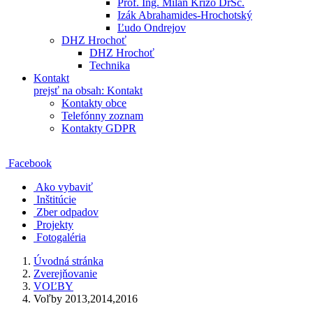
Prof. Ing. Milan Križo DrSc.
Izák Abrahamides-Hrochotský
Ľudo Ondrejov
DHZ Hrochoť
DHZ Hrochoť
Technika
Kontakt
prejsť na obsah: Kontakt
Kontakty obce
Telefónny zoznam
Kontakty GDPR
Facebook
Ako vybaviť
Inštitúcie
Zber odpadov
Projekty
Fotogaléria
Úvodná stránka
Zverejňovanie
VOĽBY
Voľby 2013,2014,2016