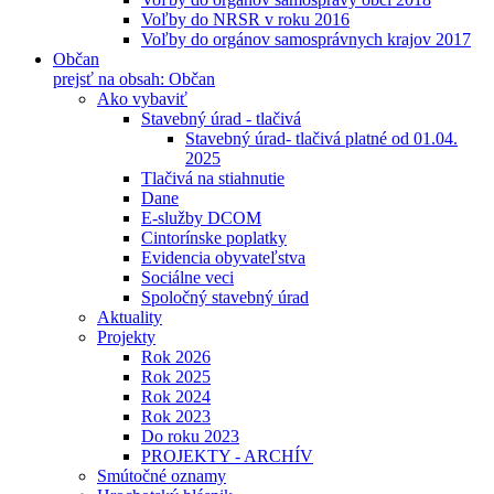
Voľby do NRSR v roku 2016
Voľby do orgánov samosprávnych krajov 2017
Občan
prejsť na obsah: Občan
Ako vybaviť
Stavebný úrad - tlačivá
Stavebný úrad- tlačivá platné od 01.04.
2025
Tlačivá na stiahnutie
Dane
E-služby DCOM
Cintorínske poplatky
Evidencia obyvateľstva
Sociálne veci
Spoločný stavebný úrad
Aktuality
Projekty
Rok 2026
Rok 2025
Rok 2024
Rok 2023
Do roku 2023
PROJEKTY - ARCHÍV
Smútočné oznamy