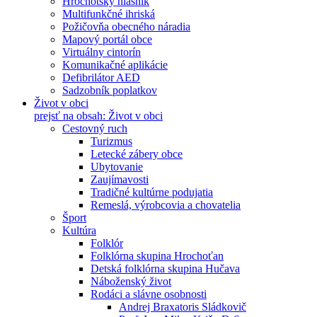
Hrochotský hlásnik
Multifunkčné ihriská
Požičovňa obecného náradia
Mapový portál obce
Virtuálny cintorín
Komunikačné aplikácie
Defibrilátor AED
Sadzobník poplatkov
Život v obci
prejsť na obsah: Život v obci
Cestovný ruch
Turizmus
Letecké zábery obce
Ubytovanie
Zaujímavosti
Tradičné kultúrne podujatia
Remeslá, výrobcovia a chovatelia
Šport
Kultúra
Folklór
Folklórna skupina Hrochoťan
Detská folklórna skupina Hučava
Náboženský život
Rodáci a slávne osobnosti
Andrej Braxatoris Sládkovič