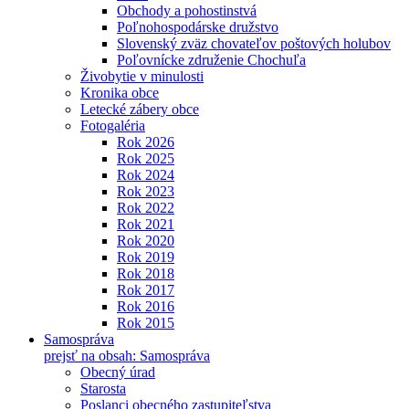
Obchody a pohostinstvá
Poľnohospodárske družstvo
Slovenský zväz chovateľov poštových holubov
Poľovnícke združenie Chochuľa
Živobytie v minulosti
Kronika obce
Letecké zábery obce
Fotogaléria
Rok 2026
Rok 2025
Rok 2024
Rok 2023
Rok 2022
Rok 2021
Rok 2020
Rok 2019
Rok 2018
Rok 2017
Rok 2016
Rok 2015
Samospráva
prejsť na obsah: Samospráva
Obecný úrad
Starosta
Poslanci obecného zastupiteľstva