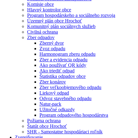
Komisie obce
Hlavný kontrolor obce
Program hospodárskeho a sociálneho rozvoja
Územný plán obce Hrochoť
Komunitný plán sociálnych služieb
Civilná ochrana
Zber odpadov
Zberný dvor
Zvoz odpadu
Harmonogram zberu odpadu
Zber a evidencia odpadu
Ako používať QR kódy
Ako triediť odpad
Štatistika odpadov obce
Zber konárov
Zber veľkoobjemového odpadu
Liekový odpad
Odvoz stavebného odpadu
Natur-pack
Užitočné odkazdy
Program odpadového hospodárstva
Požiarna ochrana
Štatút obce Hrochoť
SHR - Samostatne hospodáriaci roľník
Zverejňovanie