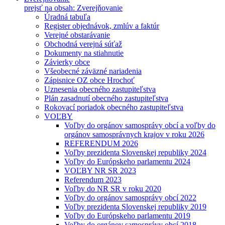
prejsť na obsah: Zverejňovanie
Úradná tabuľa
Register objednávok, zmlúv a faktúr
Verejné obstarávanie
Obchodná verejná súťaž
Dokumenty na stiahnutie
Závierky obce
Všeobecné záväzné nariadenia
Zápisnice OZ obce Hrochoť
Uznesenia obecného zastupiteľstva
Plán zasadnutí obecného zastupiteľstva
Rokovací poriadok obecného zastupiteľstva
VOĽBY
Voľby do orgánov samosprávy obcí a voľby do
orgánov samosprávnych krajov v roku 2026
REFERENDUM 2026
Voľby prezidenta Slovenskej republiky 2024
Voľby do Európskeho parlamentu 2024
VOĽBY NR SR 2023
Referendum 2023
Voľby do NR SR v roku 2020
Voľby do orgánov samosprávy obcí 2022
Voľby prezidenta Slovenskej republiky 2019
Voľby do Európskeho parlamentu 2019
Voľby do orgánov samosprávy obcí 2018