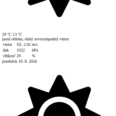
29 °C
13 °C
jasná obloha, slabý severozápadný vietor
vietor
SZ, 2.92
m/s
tlak
1022
hPa
vlhkosť
29
%
pondelok 10. 8. 2026