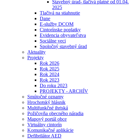
Stavebný úrad- tlačivá platné od 01.04.
2025
Tlačivá na stiahnutie
Dane
E-služby DCOM
Cintorínske poplatky
Evidencia obyvateľstva
Sociálne veci
Spoločný stavebný úrad
Aktuality
Projekty
Rok 2026
Rok 2025
Rok 2024
Rok 2023
Do roku 2023
PROJEKTY - ARCHÍV
Smútočné oznamy
Hrochotský hlásnik
Multifunkčné ihriská
Požičovňa obecného náradia
Mapový portál obce
Virtuálny cintorín
Komunikačné aplikácie
Defibrilátor AED