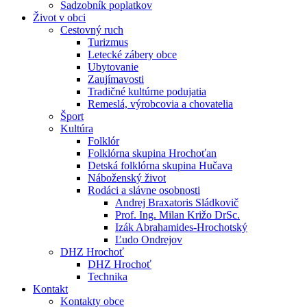
Sadzobník poplatkov
Život v obci
Cestovný ruch
Turizmus
Letecké zábery obce
Ubytovanie
Zaujímavosti
Tradičné kultúrne podujatia
Remeslá, výrobcovia a chovatelia
Šport
Kultúra
Folklór
Folklórna skupina Hrochoťan
Detská folklórna skupina Hučava
Náboženský život
Rodáci a slávne osobnosti
Andrej Braxatoris Sládkovič
Prof. Ing. Milan Križo DrSc.
Izák Abrahamides-Hrochotský
Ľudo Ondrejov
DHZ Hrochoť
DHZ Hrochoť
Technika
Kontakt
Kontakty obce