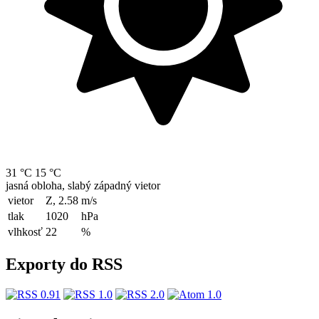
31 °C
15 °C
jasná obloha, slabý západný vietor
vietor
Z, 2.58
m/s
tlak
1020
hPa
vlhkosť
22
%
Exporty do RSS