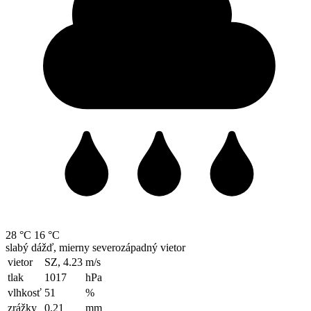
28 °C
16 °C
slabý dážď, mierny severozápadný vietor
vietor
SZ, 4.23
m/s
tlak
1017
hPa
vlhkosť
51
%
zrážky
0.21
mm