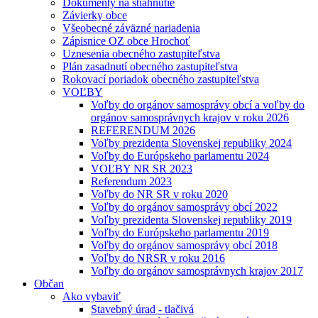
Dokumenty na stiahnutie
Závierky obce
Všeobecné záväzné nariadenia
Zápisnice OZ obce Hrochoť
Uznesenia obecného zastupiteľstva
Plán zasadnutí obecného zastupiteľstva
Rokovací poriadok obecného zastupiteľstva
VOĽBY
Voľby do orgánov samosprávy obcí a voľby do
orgánov samosprávnych krajov v roku 2026
REFERENDUM 2026
Voľby prezidenta Slovenskej republiky 2024
Voľby do Európskeho parlamentu 2024
VOĽBY NR SR 2023
Referendum 2023
Voľby do NR SR v roku 2020
Voľby do orgánov samosprávy obcí 2022
Voľby prezidenta Slovenskej republiky 2019
Voľby do Európskeho parlamentu 2019
Voľby do orgánov samosprávy obcí 2018
Voľby do NRSR v roku 2016
Voľby do orgánov samosprávnych krajov 2017
Občan
Ako vybaviť
Stavebný úrad - tlačivá