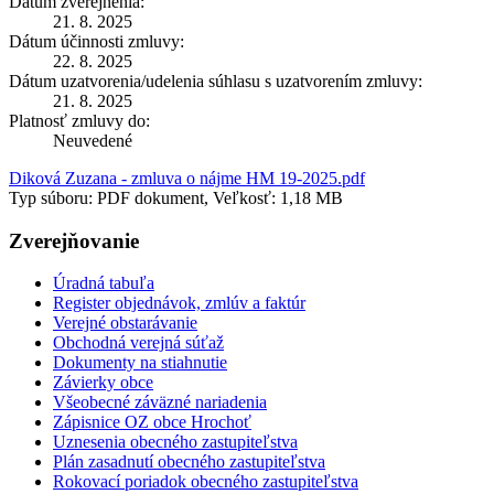
Dátum zverejnenia:
21. 8. 2025
Dátum účinnosti zmluvy:
22. 8. 2025
Dátum uzatvorenia/udelenia súhlasu s uzatvorením zmluvy:
21. 8. 2025
Platnosť zmluvy do:
Neuvedené
Diková Zuzana - zmluva o nájme HM 19-2025.pdf
Typ súboru: PDF dokument, Veľkosť: 1,18 MB
Zverejňovanie
Úradná tabuľa
Register objednávok, zmlúv a faktúr
Verejné obstarávanie
Obchodná verejná súťaž
Dokumenty na stiahnutie
Závierky obce
Všeobecné záväzné nariadenia
Zápisnice OZ obce Hrochoť
Uznesenia obecného zastupiteľstva
Plán zasadnutí obecného zastupiteľstva
Rokovací poriadok obecného zastupiteľstva