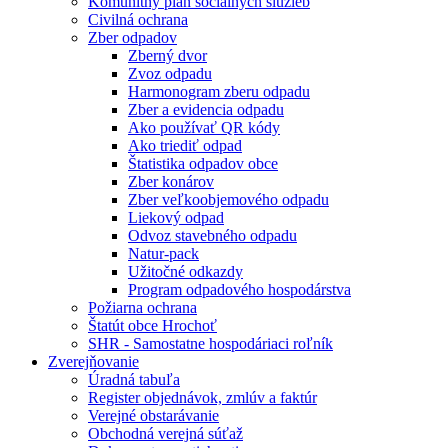
Komunitný plán sociálnych služieb
Civilná ochrana
Zber odpadov
Zberný dvor
Zvoz odpadu
Harmonogram zberu odpadu
Zber a evidencia odpadu
Ako používať QR kódy
Ako triediť odpad
Štatistika odpadov obce
Zber konárov
Zber veľkoobjemového odpadu
Liekový odpad
Odvoz stavebného odpadu
Natur-pack
Užitočné odkazdy
Program odpadového hospodárstva
Požiarna ochrana
Štatút obce Hrochoť
SHR - Samostatne hospodáriaci roľník
Zverejňovanie
Úradná tabuľa
Register objednávok, zmlúv a faktúr
Verejné obstarávanie
Obchodná verejná súťaž