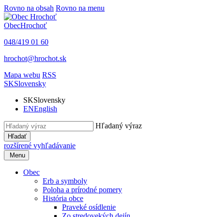
Rovno na obsah
Rovno na menu
Obec
Hrochoť
048/419 01 60
hrochot@hrochot.sk
Mapa webu
RSS
SK
Slovensky
SK
Slovensky
EN
English
Hľadaný výraz
Hľadať
rozšírené vyhľadávanie
Menu
Obec
Erb a symboly
Poloha a prírodné pomery
História obce
Praveké osídlenie
Zo stredovekých dejín