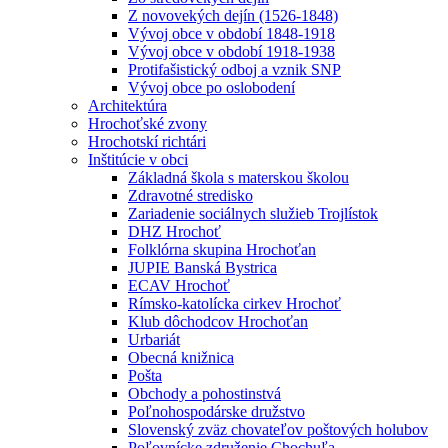
Z novovekých dejín (1526-1848)
Vývoj obce v období 1848-1918
Vývoj obce v období 1918-1938
Protifašistický odboj a vznik SNP
Vývoj obce po oslobodení
Architektúra
Hrochoťské zvony
Hrochotskí richtári
Inštitúcie v obci
Základná škola s materskou školou
Zdravotné stredisko
Zariadenie sociálnych služieb Trojlístok
DHZ Hrochoť
Folklórna skupina Hrochoťan
JUPIE Banská Bystrica
ECAV Hrochoť
Rímsko-katolícka cirkev Hrochoť
Klub dôchodcov Hrochoťan
Urbariát
Obecná knižnica
Pošta
Obchody a pohostinstvá
Poľnohospodárske družstvo
Slovenský zväz chovateľov poštových holubov
Poľovnícke združenie Chochuľa