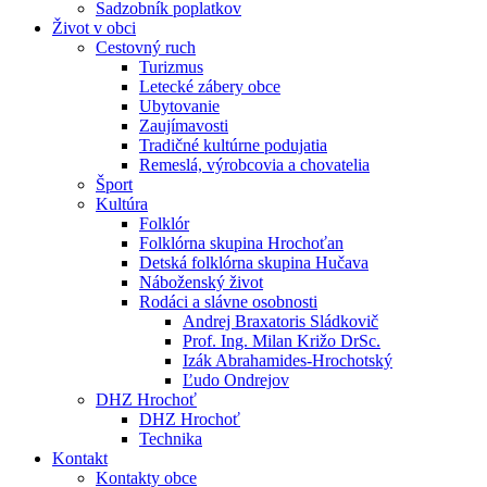
Sadzobník poplatkov
Život v obci
Cestovný ruch
Turizmus
Letecké zábery obce
Ubytovanie
Zaujímavosti
Tradičné kultúrne podujatia
Remeslá, výrobcovia a chovatelia
Šport
Kultúra
Folklór
Folklórna skupina Hrochoťan
Detská folklórna skupina Hučava
Náboženský život
Rodáci a slávne osobnosti
Andrej Braxatoris Sládkovič
Prof. Ing. Milan Križo DrSc.
Izák Abrahamides-Hrochotský
Ľudo Ondrejov
DHZ Hrochoť
DHZ Hrochoť
Technika
Kontakt
Kontakty obce