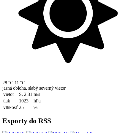
28 °C
11 °C
jasná obloha, slabý severný vietor
vietor
S, 2.31
m/s
tlak
1023
hPa
vlhkosť
25
%
Exporty do RSS