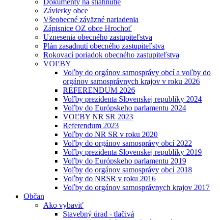
Dokumenty na stiahnutie
Závierky obce
Všeobecné záväzné nariadenia
Zápisnice OZ obce Hrochoť
Uznesenia obecného zastupiteľstva
Plán zasadnutí obecného zastupiteľstva
Rokovací poriadok obecného zastupiteľstva
VOĽBY
Voľby do orgánov samosprávy obcí a voľby do
orgánov samosprávnych krajov v roku 2026
REFERENDUM 2026
Voľby prezidenta Slovenskej republiky 2024
Voľby do Európskeho parlamentu 2024
VOĽBY NR SR 2023
Referendum 2023
Voľby do NR SR v roku 2020
Voľby do orgánov samosprávy obcí 2022
Voľby prezidenta Slovenskej republiky 2019
Voľby do Európskeho parlamentu 2019
Voľby do orgánov samosprávy obcí 2018
Voľby do NRSR v roku 2016
Voľby do orgánov samosprávnych krajov 2017
Občan
Ako vybaviť
Stavebný úrad - tlačivá