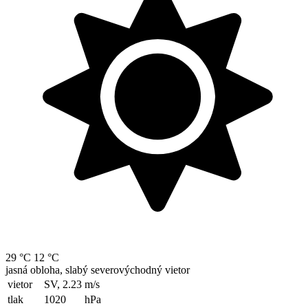
29 °C
12 °C
jasná obloha, slabý severovýchodný vietor
vietor
SV, 2.23
m/s
tlak
1020
hPa