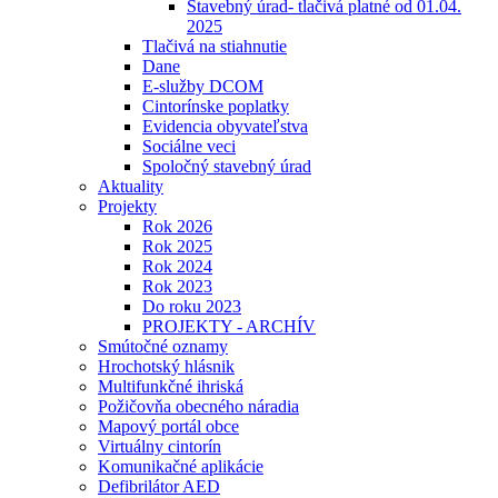
Stavebný úrad- tlačivá platné od 01.04.
2025
Tlačivá na stiahnutie
Dane
E-služby DCOM
Cintorínske poplatky
Evidencia obyvateľstva
Sociálne veci
Spoločný stavebný úrad
Aktuality
Projekty
Rok 2026
Rok 2025
Rok 2024
Rok 2023
Do roku 2023
PROJEKTY - ARCHÍV
Smútočné oznamy
Hrochotský hlásnik
Multifunkčné ihriská
Požičovňa obecného náradia
Mapový portál obce
Virtuálny cintorín
Komunikačné aplikácie
Defibrilátor AED