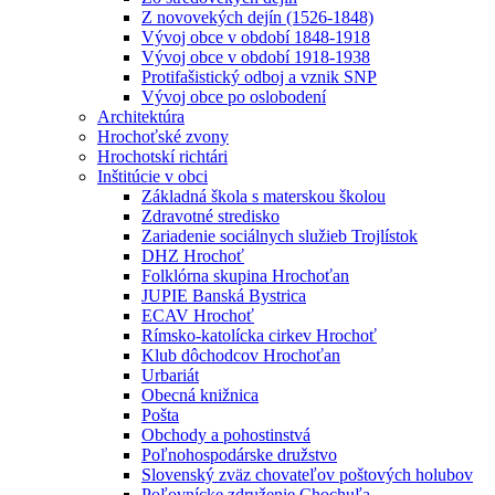
Z novovekých dejín (1526-1848)
Vývoj obce v období 1848-1918
Vývoj obce v období 1918-1938
Protifašistický odboj a vznik SNP
Vývoj obce po oslobodení
Architektúra
Hrochoťské zvony
Hrochotskí richtári
Inštitúcie v obci
Základná škola s materskou školou
Zdravotné stredisko
Zariadenie sociálnych služieb Trojlístok
DHZ Hrochoť
Folklórna skupina Hrochoťan
JUPIE Banská Bystrica
ECAV Hrochoť
Rímsko-katolícka cirkev Hrochoť
Klub dôchodcov Hrochoťan
Urbariát
Obecná knižnica
Pošta
Obchody a pohostinstvá
Poľnohospodárske družstvo
Slovenský zväz chovateľov poštových holubov
Poľovnícke združenie Chochuľa