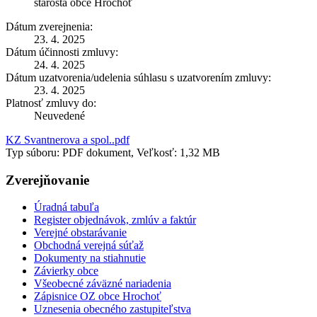
starosta obce Hrochoť
Dátum zverejnenia:
23. 4. 2025
Dátum účinnosti zmluvy:
24. 4. 2025
Dátum uzatvorenia/udelenia súhlasu s uzatvorením zmluvy:
23. 4. 2025
Platnosť zmluvy do:
Neuvedené
KZ Svantnerova a spol..pdf
Typ súboru: PDF dokument, Veľkosť: 1,32 MB
Zverejňovanie
Úradná tabuľa
Register objednávok, zmlúv a faktúr
Verejné obstarávanie
Obchodná verejná súťaž
Dokumenty na stiahnutie
Závierky obce
Všeobecné záväzné nariadenia
Zápisnice OZ obce Hrochoť
Uznesenia obecného zastupiteľstva