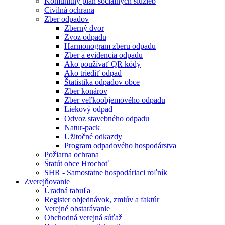
Komunitný plán sociálnych služieb
Civilná ochrana
Zber odpadov
Zberný dvor
Zvoz odpadu
Harmonogram zberu odpadu
Zber a evidencia odpadu
Ako používať QR kódy
Ako triediť odpad
Štatistika odpadov obce
Zber konárov
Zber veľkoobjemového odpadu
Liekový odpad
Odvoz stavebného odpadu
Natur-pack
Užitočné odkazdy
Program odpadového hospodárstva
Požiarna ochrana
Štatút obce Hrochoť
SHR - Samostatne hospodáriaci roľník
Zverejňovanie
Úradná tabuľa
Register objednávok, zmlúv a faktúr
Verejné obstarávanie
Obchodná verejná súťaž