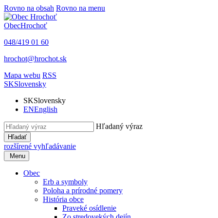
Rovno na obsah
Rovno na menu
Obec
Hrochoť
048/419 01 60
hrochot@hrochot.sk
Mapa webu
RSS
SK
Slovensky
SK
Slovensky
EN
English
Hľadaný výraz
Hľadať
rozšírené vyhľadávanie
Menu
Obec
Erb a symboly
Poloha a prírodné pomery
História obce
Praveké osídlenie
Zo stredovekých dejín