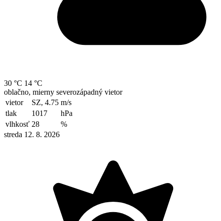
30 °C
14 °C
oblačno, mierny severozápadný vietor
vietor
SZ, 4.75
m/s
tlak
1017
hPa
vlhkosť
28
%
streda 12. 8. 2026