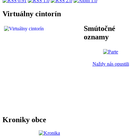
Virtuálny cintorín
Smútočné
oznamy
Naždy nás opustili
Kroniky obce