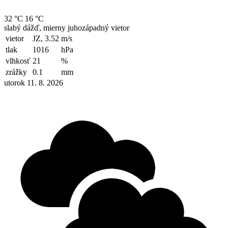
32 °C
16 °C
slabý dážď, mierny juhozápadný vietor
vietor
JZ, 3.52
m/s
tlak
1016
hPa
vlhkosť
21
%
zrážky
0.1
mm
utorok 11. 8. 2026