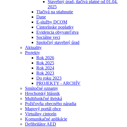
Stavebný úrad- tlačivá platné od 01.04.
2025
Tlačivá na stiahnutie
Dane
E-služby DCOM
Cintorínske poplatky
Evidencia obyvateľstva
Sociálne veci
Spoločný stavebný úrad
Aktuality
Projekty
Rok 2026
Rok 2025
Rok 2024
Rok 2023
Do roku 2023
PROJEKTY - ARCHÍV
Smútočné oznamy
Hrochotský hlásnik
Multifunkčné ihriská
Požičovňa obecného náradia
Mapový portál obce
Virtuálny cintorín
Komunikačné aplikácie
Defibrilátor AED