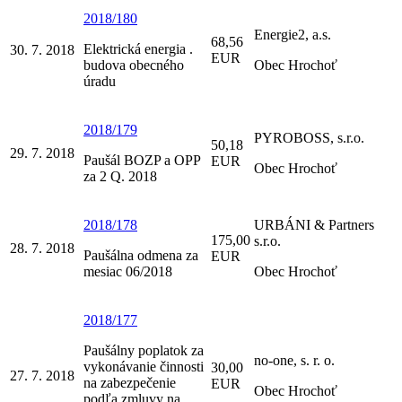
2018/180
Energie2, a.s.
68,56
Elektrická energia .
30. 7. 2018
EUR
budova obecného
Obec Hrochoť
úradu
2018/179
PYROBOSS, s.r.o.
50,18
29. 7. 2018
Paušál BOZP a OPP
EUR
Obec Hrochoť
za 2 Q. 2018
2018/178
URBÁNI & Partners
175,00
s.r.o.
28. 7. 2018
Paušálna odmena za
EUR
mesiac 06/2018
Obec Hrochoť
2018/177
Paušálny poplatok za
no-one, s. r. o.
vykonávanie činnosti
30,00
27. 7. 2018
na zabezpečenie
EUR
Obec Hrochoť
podľa zmluvy na