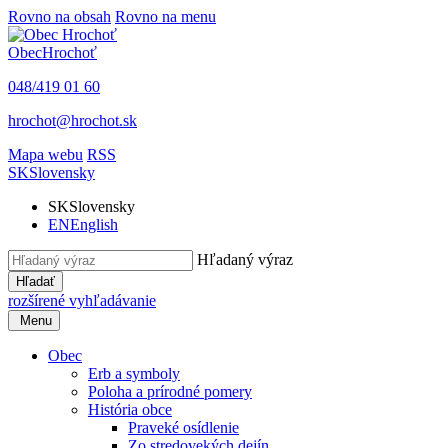
Rovno na obsah
Rovno na menu
Obec
Hrochoť
048/419 01 60
hrochot@hrochot.sk
Mapa webu
RSS
SK
Slovensky
SK
Slovensky
EN
English
Hľadaný výraz
Hľadať
rozšírené vyhľadávanie
Menu
Obec
Erb a symboly
Poloha a prírodné pomery
História obce
Praveké osídlenie
Zo stredovekých dejín