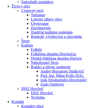
Sadzobník poplatkov
Život v obci
Cestovný ruch
Turizmus
Letecké zábery obce
Ubytovanie
Zaujímavosti
Tradičné kultúrne podujatia
Remeslá, výrobcovia a chovatelia
Šport
Kultúra
Folklór
Folklórna skupina Hrochoťan
Detská folklórna skupina Hučava
Náboženský život
Rodáci a slávne osobnosti
Andrej Braxatoris Sládkovič
Prof. Ing. Milan Križo DrSc.
Izák Abrahamides-Hrochotský
Ľudo Ondrejov
DHZ Hrochoť
DHZ Hrochoť
Technika
Kontakt
Kontakty obce