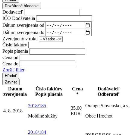
Rozšírené hľadanie
Dodávateľ
IČO Dodávatelia
Dátum zverejnenia od
Dátum zverejnenia do
Zverejnený v roku
Číslo faktúry
Popis plnenia
Cena od
Cena do
Zrušiť filter
Zavrieť
Dátum
Číslo faktúry
Cena
Dodávateľ
zverejnenia
Popis plnenia
*
Odberateľ
2018/185
Orange Slovensko, a.s.
35,00
4. 8. 2018
EUR
Mobilné služby
Obec Hrochoť
2018/184
PYROBOSS, s.r.o.