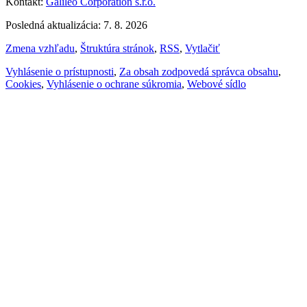
Kontakt:
Galileo Corporation s.r.o.
Posledná aktualizácia: 7. 8. 2026
Zmena vzhľadu
,
Štruktúra stránok
,
RSS
,
Vytlačiť
Vyhlásenie o prístupnosti
,
Za obsah zodpovedá správca obsahu
,
Cookies
,
Vyhlásenie o ochrane súkromia
,
Webové sídlo