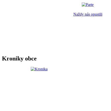
Naždy nás opustili
Kroniky obce