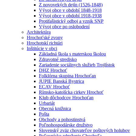
Z novovekých dejín (1526-1848)
Vývoj obce v období 1848-1918
Vývoj obce v období 1918-1938
Protifašistický odboj a vznik SNP
Vývoj obce po oslobodení
Architektúra
Hrochoťské zvony
Hrochotskí richtári
Inštitúcie v obci
Základná škola s materskou školou
Zdravotné stredisko
Zariadenie sociálnych služieb Trojlístok
DHZ Hrochoť
Folklórna skupina Hrochoťan
JUPIE Banská Bystrica
ECAV Hrochoť
Rímsko-katolícka cirkev Hrochoť
Klub dôchodcov Hrochoťan
Urbariát
Obecná knižnica
Pošta
Obchody a pohostinstvá
Poľnohospodárske družstvo
Slovenský zväz chovateľov poštových holubov
Poľovnícke združenie Chochuľa