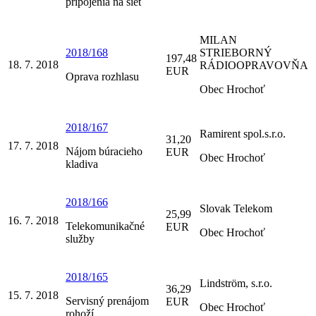
pripojenia na sieť
MILAN
2018/168
STRIEBORNÝ
197,48
18. 7. 2018
RÁDIOOPRAVOVŇA
EUR
Oprava rozhlasu
Obec Hrochoť
2018/167
Ramirent spol.s.r.o.
31,20
17. 7. 2018
Nájom búracieho
EUR
Obec Hrochoť
kladiva
2018/166
Slovak Telekom
25,99
16. 7. 2018
Telekomunikačné
EUR
Obec Hrochoť
služby
2018/165
Lindström, s.r.o.
36,29
15. 7. 2018
Servisný prenájom
EUR
Obec Hrochoť
rohoží