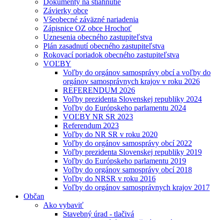
Dokumenty na stiahnutie
Závierky obce
Všeobecné záväzné nariadenia
Zápisnice OZ obce Hrochoť
Uznesenia obecného zastupiteľstva
Plán zasadnutí obecného zastupiteľstva
Rokovací poriadok obecného zastupiteľstva
VOĽBY
Voľby do orgánov samosprávy obcí a voľby do
orgánov samosprávnych krajov v roku 2026
REFERENDUM 2026
Voľby prezidenta Slovenskej republiky 2024
Voľby do Európskeho parlamentu 2024
VOĽBY NR SR 2023
Referendum 2023
Voľby do NR SR v roku 2020
Voľby do orgánov samosprávy obcí 2022
Voľby prezidenta Slovenskej republiky 2019
Voľby do Európskeho parlamentu 2019
Voľby do orgánov samosprávy obcí 2018
Voľby do NRSR v roku 2016
Voľby do orgánov samosprávnych krajov 2017
Občan
Ako vybaviť
Stavebný úrad - tlačivá