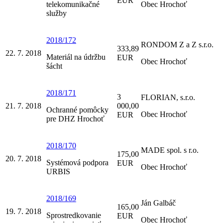
EUR
telekomunikačné
Obec Hrochoť
služby
2018/172
RONDOM Z a Z s.r.o.
333,89
22. 7. 2018
Materiál na údržbu
EUR
Obec Hrochoť
šácht
2018/171
3
FLORIAN, s.r.o.
21. 7. 2018
000,00
Ochranné pomôcky
Obec Hrochoť
EUR
pre DHZ Hrochoť
2018/170
MADE spol. s r.o.
175,00
20. 7. 2018
Systémová podpora
EUR
Obec Hrochoť
URBIS
2018/169
Ján Galbáč
165,00
19. 7. 2018
Sprostredkovanie
EUR
Obec Hrochoť