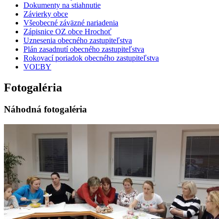
Dokumenty na stiahnutie
Závierky obce
Všeobecné záväzné nariadenia
Zápisnice OZ obce Hrochoť
Uznesenia obecného zastupiteľstva
Plán zasadnutí obecného zastupiteľstva
Rokovací poriadok obecného zastupiteľstva
VOĽBY
Fotogaléria
Náhodná fotogaléria