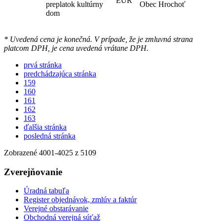
EUR
preplatok kultúrny
Obec Hrochoť
dom
* Uvedená cena je konečná. V prípade, že je zmluvná strana
platcom DPH, je cena uvedená vrátane DPH.
prvá stránka
predchádzajúca stránka
159
160
161
162
163
ďalšia stránka
posledná stránka
Zobrazené
4001
-
4025
z 5109
Zverejňovanie
Úradná tabuľa
Register objednávok, zmlúv a faktúr
Verejné obstarávanie
Obchodná verejná súťaž