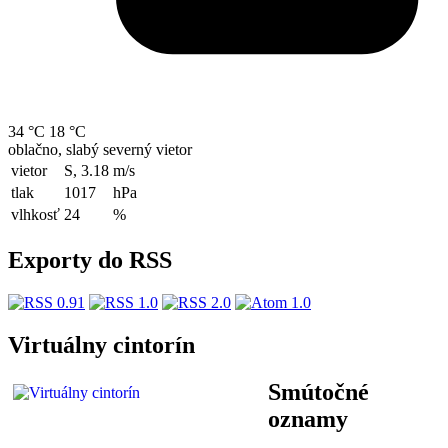
34 °C
18 °C
oblačno, slabý severný vietor
vietor
S, 3.18
m/s
tlak
1017
hPa
vlhkosť
24
%
Exporty do RSS
Virtuálny cintorín
Smútočné
oznamy