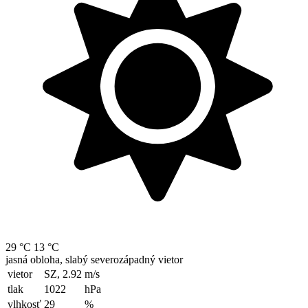
29 °C
13 °C
jasná obloha, slabý severozápadný vietor
vietor
SZ, 2.92
m/s
tlak
1022
hPa
vlhkosť
29
%