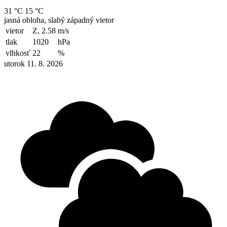
31 °C
15 °C
jasná obloha, slabý západný vietor
vietor
Z, 2.58
m/s
tlak
1020
hPa
vlhkosť
22
%
utorok 11. 8. 2026