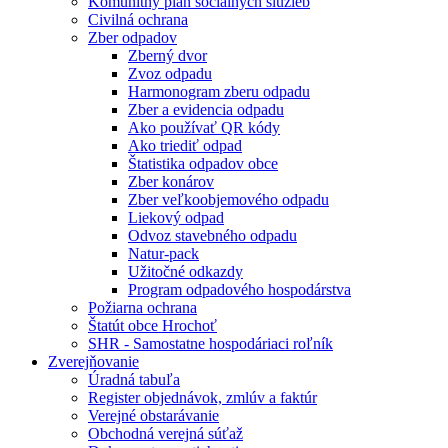
Komunitný plán sociálnych služieb
Civilná ochrana
Zber odpadov
Zberný dvor
Zvoz odpadu
Harmonogram zberu odpadu
Zber a evidencia odpadu
Ako používať QR kódy
Ako triediť odpad
Štatistika odpadov obce
Zber konárov
Zber veľkoobjemového odpadu
Liekový odpad
Odvoz stavebného odpadu
Natur-pack
Užitočné odkazdy
Program odpadového hospodárstva
Požiarna ochrana
Štatút obce Hrochoť
SHR - Samostatne hospodáriaci roľník
Zverejňovanie
Úradná tabuľa
Register objednávok, zmlúv a faktúr
Verejné obstarávanie
Obchodná verejná súťaž