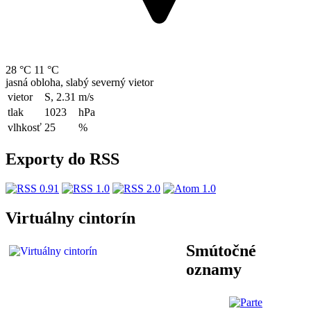
28 °C
11 °C
jasná obloha, slabý severný vietor
vietor
S, 2.31
m/s
tlak
1023
hPa
vlhkosť
25
%
Exporty do RSS
Virtuálny cintorín
Smútočné
oznamy