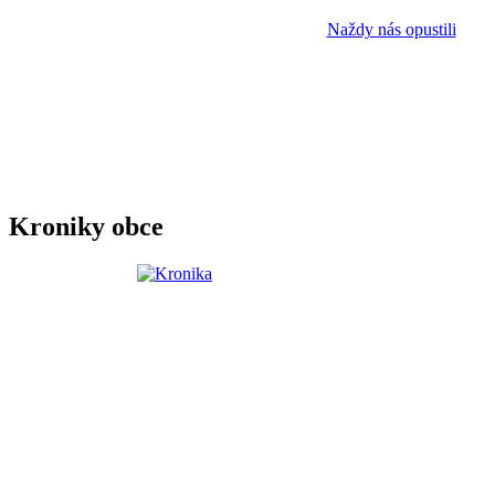
Naždy nás opustili
Kroniky obce