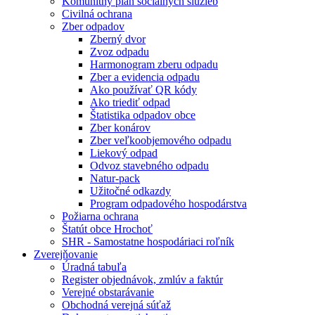
Komunitný plán sociálnych služieb
Civilná ochrana
Zber odpadov
Zberný dvor
Zvoz odpadu
Harmonogram zberu odpadu
Zber a evidencia odpadu
Ako používať QR kódy
Ako triediť odpad
Štatistika odpadov obce
Zber konárov
Zber veľkoobjemového odpadu
Liekový odpad
Odvoz stavebného odpadu
Natur-pack
Užitočné odkazdy
Program odpadového hospodárstva
Požiarna ochrana
Štatút obce Hrochoť
SHR - Samostatne hospodáriaci roľník
Zverejňovanie
Úradná tabuľa
Register objednávok, zmlúv a faktúr
Verejné obstarávanie
Obchodná verejná súťaž