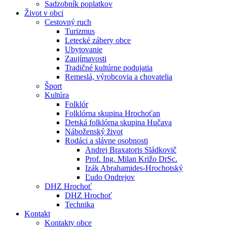
Sadzobník poplatkov
Život v obci
Cestovný ruch
Turizmus
Letecké zábery obce
Ubytovanie
Zaujímavosti
Tradičné kultúrne podujatia
Remeslá, výrobcovia a chovatelia
Šport
Kultúra
Folklór
Folklórna skupina Hrochoťan
Detská folklórna skupina Hučava
Náboženský život
Rodáci a slávne osobnosti
Andrej Braxatoris Sládkovič
Prof. Ing. Milan Križo DrSc.
Izák Abrahamides-Hrochotský
Ľudo Ondrejov
DHZ Hrochoť
DHZ Hrochoť
Technika
Kontakt
Kontakty obce