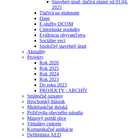
Stavebný úrad- tlačivá platné od 01.04.
2025
Tlačivá na stiahnutie
Dane
E-služby DCOM
Cintorínske poplatky
Evidencia obyvateľstva
Sociálne veci
Spoločný stavebný úrad
Aktuality
Projekty
Rok 2026
Rok 2025
Rok 2024
Rok 2023
Do roku 2023
PROJEKTY - ARCHÍV
Smútočné oznamy
Hrochotský hlásnik
Multifunkčné ihriská
Požičovňa obecného náradia
Mapový portál obce
Virtuálny cintorín
Komunikačné aplikácie
Defibrilátor AED