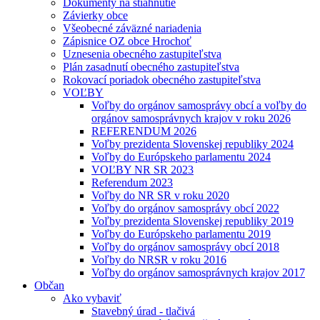
Dokumenty na stiahnutie
Závierky obce
Všeobecné záväzné nariadenia
Zápisnice OZ obce Hrochoť
Uznesenia obecného zastupiteľstva
Plán zasadnutí obecného zastupiteľstva
Rokovací poriadok obecného zastupiteľstva
VOĽBY
Voľby do orgánov samosprávy obcí a voľby do
orgánov samosprávnych krajov v roku 2026
REFERENDUM 2026
Voľby prezidenta Slovenskej republiky 2024
Voľby do Európskeho parlamentu 2024
VOĽBY NR SR 2023
Referendum 2023
Voľby do NR SR v roku 2020
Voľby do orgánov samosprávy obcí 2022
Voľby prezidenta Slovenskej republiky 2019
Voľby do Európskeho parlamentu 2019
Voľby do orgánov samosprávy obcí 2018
Voľby do NRSR v roku 2016
Voľby do orgánov samosprávnych krajov 2017
Občan
Ako vybaviť
Stavebný úrad - tlačivá