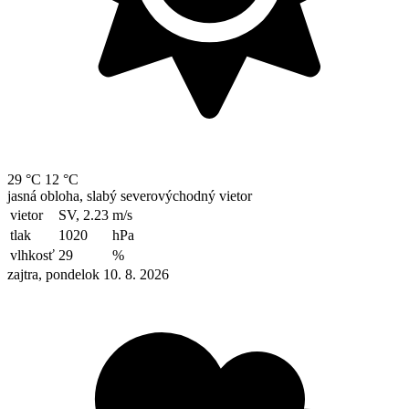
29 °C
12 °C
jasná obloha, slabý severovýchodný vietor
vietor
SV, 2.23
m/s
tlak
1020
hPa
vlhkosť
29
%
zajtra, pondelok 10. 8. 2026