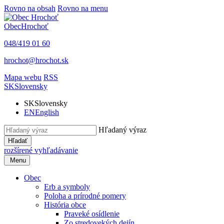
Rovno na obsah
Rovno na menu
Obec
Hrochoť
048/419 01 60
hrochot@hrochot.sk
Mapa webu
RSS
SK
Slovensky
SK
Slovensky
EN
English
Hľadaný výraz
Hľadať
rozšírené vyhľadávanie
Menu
Obec
Erb a symboly
Poloha a prírodné pomery
História obce
Praveké osídlenie
Zo stredovekých dejín