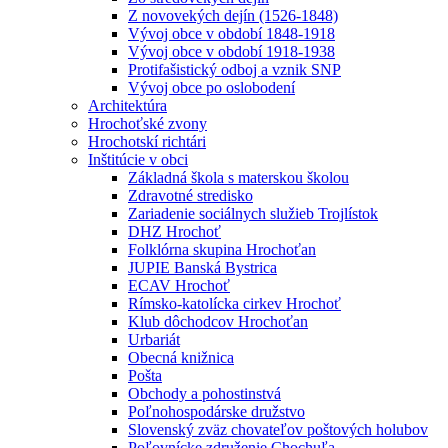
Z novovekých dejín (1526-1848)
Vývoj obce v období 1848-1918
Vývoj obce v období 1918-1938
Protifašistický odboj a vznik SNP
Vývoj obce po oslobodení
Architektúra
Hrochoťské zvony
Hrochotskí richtári
Inštitúcie v obci
Základná škola s materskou školou
Zdravotné stredisko
Zariadenie sociálnych služieb Trojlístok
DHZ Hrochoť
Folklórna skupina Hrochoťan
JUPIE Banská Bystrica
ECAV Hrochoť
Rímsko-katolícka cirkev Hrochoť
Klub dôchodcov Hrochoťan
Urbariát
Obecná knižnica
Pošta
Obchody a pohostinstvá
Poľnohospodárske družstvo
Slovenský zväz chovateľov poštových holubov
Poľovnícke združenie Chochuľa