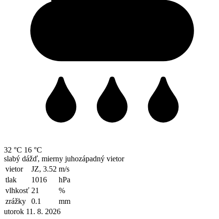
32 °C
16 °C
slabý dážď, mierny juhozápadný vietor
vietor
JZ, 3.52
m/s
tlak
1016
hPa
vlhkosť
21
%
zrážky
0.1
mm
utorok 11. 8. 2026