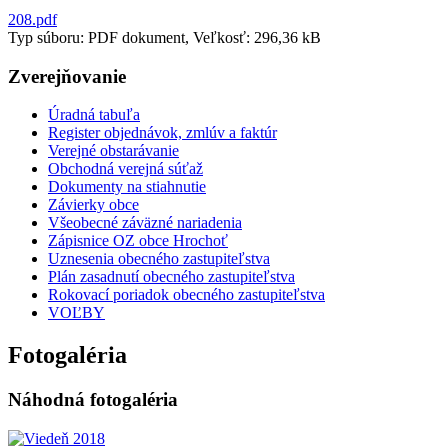
208.pdf
Typ súboru: PDF dokument, Veľkosť: 296,36 kB
Zverejňovanie
Úradná tabuľa
Register objednávok, zmlúv a faktúr
Verejné obstarávanie
Obchodná verejná súťaž
Dokumenty na stiahnutie
Závierky obce
Všeobecné záväzné nariadenia
Zápisnice OZ obce Hrochoť
Uznesenia obecného zastupiteľstva
Plán zasadnutí obecného zastupiteľstva
Rokovací poriadok obecného zastupiteľstva
VOĽBY
Fotogaléria
Náhodná fotogaléria