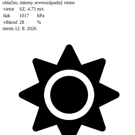
oblačno, mierny severozápadný vietor
vietor
SZ, 4.75
m/s
tlak
1017
hPa
vlhkosť
28
%
streda 12. 8. 2026