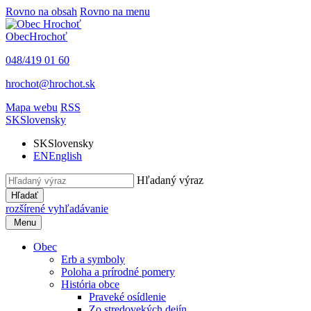
Rovno na obsah
Rovno na menu
Obec
Hrochoť
048/419 01 60
hrochot@hrochot.sk
Mapa webu
RSS
SK
Slovensky
SK
Slovensky
EN
English
Hľadaný výraz
Hľadať
rozšírené vyhľadávanie
Menu
Obec
Erb a symboly
Poloha a prírodné pomery
História obce
Praveké osídlenie
Zo stredovekých dejín