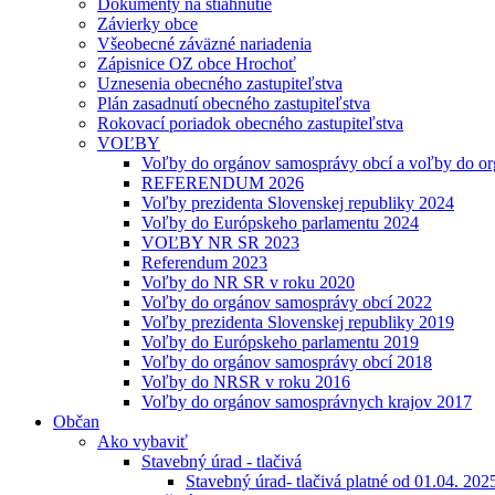
Dokumenty na stiahnutie
Závierky obce
Všeobecné záväzné nariadenia
Zápisnice OZ obce Hrochoť
Uznesenia obecného zastupiteľstva
Plán zasadnutí obecného zastupiteľstva
Rokovací poriadok obecného zastupiteľstva
VOĽBY
Voľby do orgánov samosprávy obcí a voľby do or
REFERENDUM 2026
Voľby prezidenta Slovenskej republiky 2024
Voľby do Európskeho parlamentu 2024
VOĽBY NR SR 2023
Referendum 2023
Voľby do NR SR v roku 2020
Voľby do orgánov samosprávy obcí 2022
Voľby prezidenta Slovenskej republiky 2019
Voľby do Európskeho parlamentu 2019
Voľby do orgánov samosprávy obcí 2018
Voľby do NRSR v roku 2016
Voľby do orgánov samosprávnych krajov 2017
Občan
Ako vybaviť
Stavebný úrad - tlačivá
Stavebný úrad- tlačivá platné od 01.04. 202