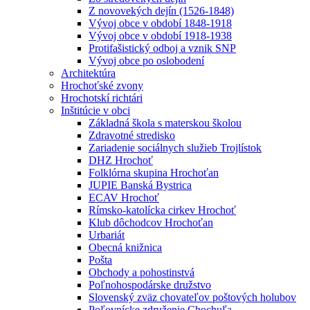
Z novovekých dejín (1526-1848)
Vývoj obce v období 1848-1918
Vývoj obce v období 1918-1938
Protifašistický odboj a vznik SNP
Vývoj obce po oslobodení
Architektúra
Hrochoťské zvony
Hrochotskí richtári
Inštitúcie v obci
Základná škola s materskou školou
Zdravotné stredisko
Zariadenie sociálnych služieb Trojlístok
DHZ Hrochoť
Folklórna skupina Hrochoťan
JUPIE Banská Bystrica
ECAV Hrochoť
Rímsko-katolícka cirkev Hrochoť
Klub dôchodcov Hrochoťan
Urbariát
Obecná knižnica
Pošta
Obchody a pohostinstvá
Poľnohospodárske družstvo
Slovenský zväz chovateľov poštových holubov
Poľovnícke združenie Chochuľa