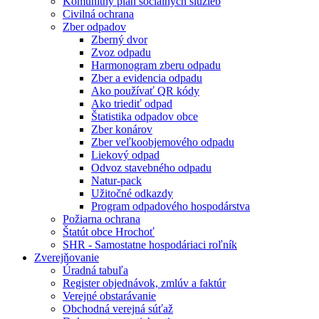
Komunitný plán sociálnych služieb
Civilná ochrana
Zber odpadov
Zberný dvor
Zvoz odpadu
Harmonogram zberu odpadu
Zber a evidencia odpadu
Ako používať QR kódy
Ako triediť odpad
Štatistika odpadov obce
Zber konárov
Zber veľkoobjemového odpadu
Liekový odpad
Odvoz stavebného odpadu
Natur-pack
Užitočné odkazdy
Program odpadového hospodárstva
Požiarna ochrana
Štatút obce Hrochoť
SHR - Samostatne hospodáriaci roľník
Zverejňovanie
Úradná tabuľa
Register objednávok, zmlúv a faktúr
Verejné obstarávanie
Obchodná verejná súťaž