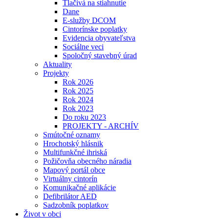
Tlačivá na stiahnutie
Dane
E-služby DCOM
Cintorínske poplatky
Evidencia obyvateľstva
Sociálne veci
Spoločný stavebný úrad
Aktuality
Projekty
Rok 2026
Rok 2025
Rok 2024
Rok 2023
Do roku 2023
PROJEKTY - ARCHÍV
Smútočné oznamy
Hrochotský hlásnik
Multifunkčné ihriská
Požičovňa obecného náradia
Mapový portál obce
Virtuálny cintorín
Komunikačné aplikácie
Defibrilátor AED
Sadzobník poplatkov
Život v obci