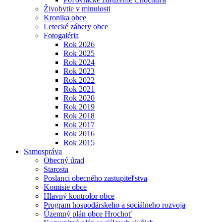
Živobytie v minulosti
Kronika obce
Letecké zábery obce
Fotogaléria
Rok 2026
Rok 2025
Rok 2024
Rok 2023
Rok 2022
Rok 2021
Rok 2020
Rok 2019
Rok 2018
Rok 2017
Rok 2016
Rok 2015
Samospráva
Obecný úrad
Starosta
Poslanci obecného zastupiteľstva
Komisie obce
Hlavný kontrolor obce
Program hospodárskeho a sociálneho rozvoja
Územný plán obce Hrochoť