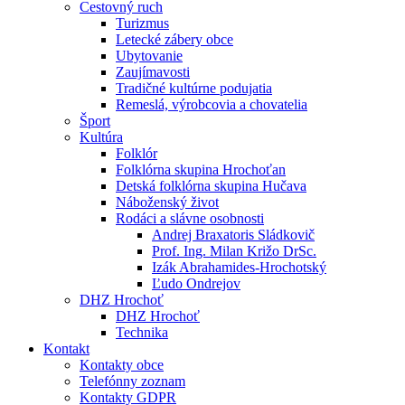
Cestovný ruch
Turizmus
Letecké zábery obce
Ubytovanie
Zaujímavosti
Tradičné kultúrne podujatia
Remeslá, výrobcovia a chovatelia
Šport
Kultúra
Folklór
Folklórna skupina Hrochoťan
Detská folklórna skupina Hučava
Náboženský život
Rodáci a slávne osobnosti
Andrej Braxatoris Sládkovič
Prof. Ing. Milan Križo DrSc.
Izák Abrahamides-Hrochotský
Ľudo Ondrejov
DHZ Hrochoť
DHZ Hrochoť
Technika
Kontakt
Kontakty obce
Telefónny zoznam
Kontakty GDPR