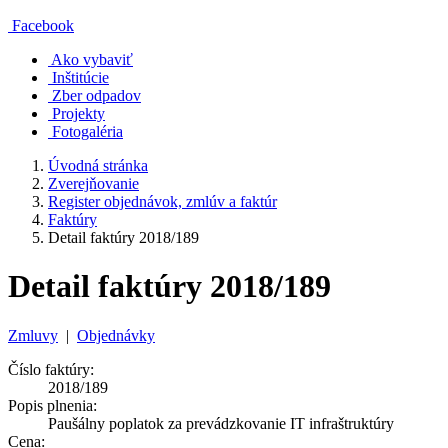
Facebook
Ako vybaviť
Inštitúcie
Zber odpadov
Projekty
Fotogaléria
Úvodná stránka
Zverejňovanie
Register objednávok, zmlúv a faktúr
Faktúry
Detail faktúry 2018/189
Detail faktúry 2018/189
Zmluvy
|
Objednávky
Číslo faktúry:
2018/189
Popis plnenia:
Paušálny poplatok za prevádzkovanie IT infraštruktúry
Cena: