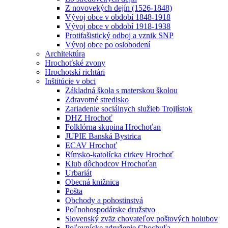
Z novovekých dejín (1526-1848)
Vývoj obce v období 1848-1918
Vývoj obce v období 1918-1938
Protifašistický odboj a vznik SNP
Vývoj obce po oslobodení
Architektúra
Hrochoťské zvony
Hrochotskí richtári
Inštitúcie v obci
Základná škola s materskou školou
Zdravotné stredisko
Zariadenie sociálnych služieb Trojlístok
DHZ Hrochoť
Folklórna skupina Hrochoťan
JUPIE Banská Bystrica
ECAV Hrochoť
Rímsko-katolícka cirkev Hrochoť
Klub dôchodcov Hrochoťan
Urbariát
Obecná knižnica
Pošta
Obchody a pohostinstvá
Poľnohospodárske družstvo
Slovenský zväz chovateľov poštových holubov
Poľovnícke združenie Chochuľa