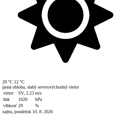
29 °C
12 °C
jasná obloha, slabý severovýchodný vietor
vietor
SV, 2.23
m/s
tlak
1020
hPa
vlhkosť
29
%
zajtra, pondelok 10. 8. 2026