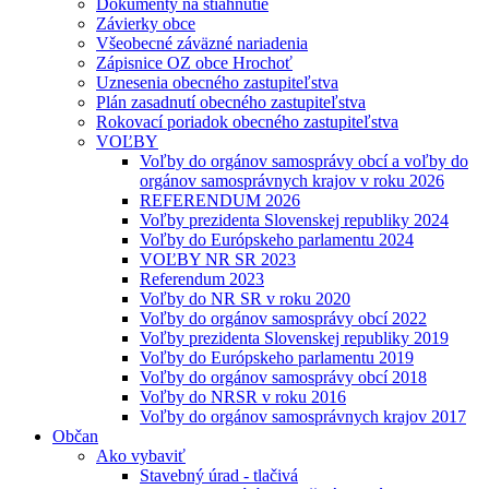
Dokumenty na stiahnutie
Závierky obce
Všeobecné záväzné nariadenia
Zápisnice OZ obce Hrochoť
Uznesenia obecného zastupiteľstva
Plán zasadnutí obecného zastupiteľstva
Rokovací poriadok obecného zastupiteľstva
VOĽBY
Voľby do orgánov samosprávy obcí a voľby do
orgánov samosprávnych krajov v roku 2026
REFERENDUM 2026
Voľby prezidenta Slovenskej republiky 2024
Voľby do Európskeho parlamentu 2024
VOĽBY NR SR 2023
Referendum 2023
Voľby do NR SR v roku 2020
Voľby do orgánov samosprávy obcí 2022
Voľby prezidenta Slovenskej republiky 2019
Voľby do Európskeho parlamentu 2019
Voľby do orgánov samosprávy obcí 2018
Voľby do NRSR v roku 2016
Voľby do orgánov samosprávnych krajov 2017
Občan
Ako vybaviť
Stavebný úrad - tlačivá