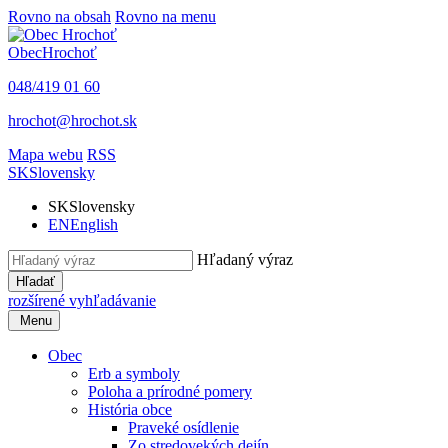
Rovno na obsah
Rovno na menu
Obec
Hrochoť
048/419 01 60
hrochot@hrochot.sk
Mapa webu
RSS
SK
Slovensky
SK
Slovensky
EN
English
Hľadaný výraz
Hľadať
rozšírené vyhľadávanie
Menu
Obec
Erb a symboly
Poloha a prírodné pomery
História obce
Praveké osídlenie
Zo stredovekých dejín