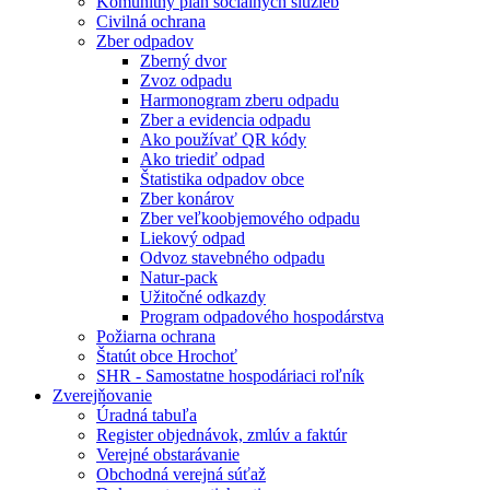
Komunitný plán sociálnych služieb
Civilná ochrana
Zber odpadov
Zberný dvor
Zvoz odpadu
Harmonogram zberu odpadu
Zber a evidencia odpadu
Ako používať QR kódy
Ako triediť odpad
Štatistika odpadov obce
Zber konárov
Zber veľkoobjemového odpadu
Liekový odpad
Odvoz stavebného odpadu
Natur-pack
Užitočné odkazdy
Program odpadového hospodárstva
Požiarna ochrana
Štatút obce Hrochoť
SHR - Samostatne hospodáriaci roľník
Zverejňovanie
Úradná tabuľa
Register objednávok, zmlúv a faktúr
Verejné obstarávanie
Obchodná verejná súťaž