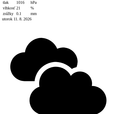
tlak
1016
hPa
vlhkosť
21
%
zrážky
0.1
mm
utorok 11. 8. 2026