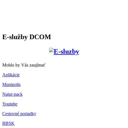
E-služby DCOM
Mohlo by Vás zaujímať
Aplikácie
Munipolis
Natur-pack
Youtube
Cestovné poriadky
BBSK