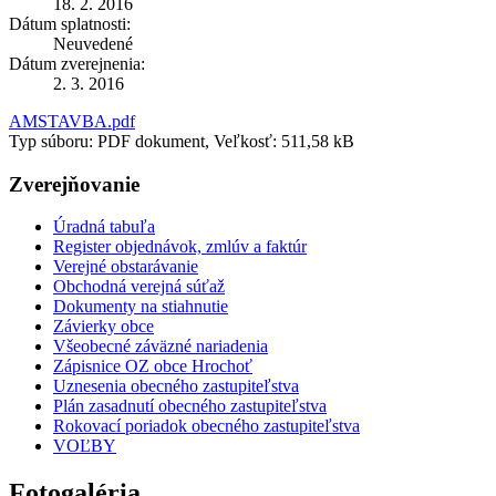
18. 2. 2016
Dátum splatnosti:
Neuvedené
Dátum zverejnenia:
2. 3. 2016
AMSTAVBA.pdf
Typ súboru: PDF dokument, Veľkosť: 511,58 kB
Zverejňovanie
Úradná tabuľa
Register objednávok, zmlúv a faktúr
Verejné obstarávanie
Obchodná verejná súťaž
Dokumenty na stiahnutie
Závierky obce
Všeobecné záväzné nariadenia
Zápisnice OZ obce Hrochoť
Uznesenia obecného zastupiteľstva
Plán zasadnutí obecného zastupiteľstva
Rokovací poriadok obecného zastupiteľstva
VOĽBY
Fotogaléria