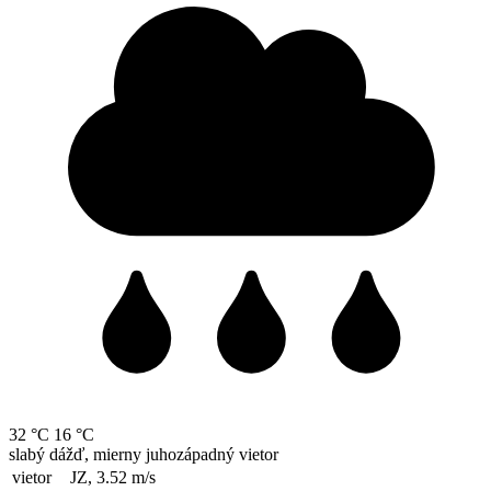
32 °C
16 °C
slabý dážď, mierny juhozápadný vietor
vietor
JZ, 3.52
m/s