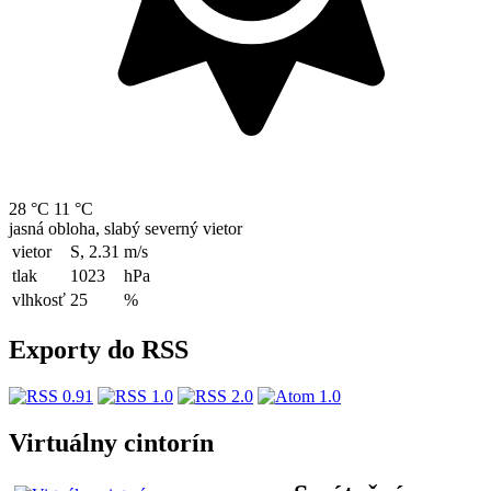
28 °C
11 °C
jasná obloha, slabý severný vietor
vietor
S, 2.31
m/s
tlak
1023
hPa
vlhkosť
25
%
Exporty do RSS
Virtuálny cintorín