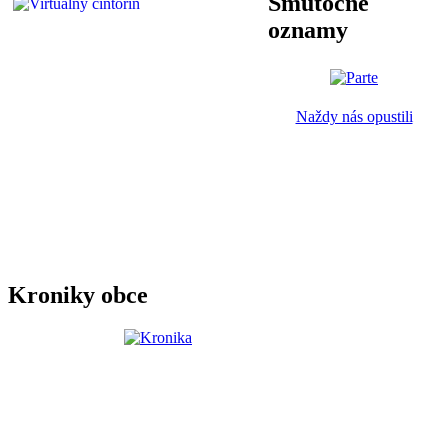
Smútočné
oznamy
Naždy nás opustili
Kroniky obce