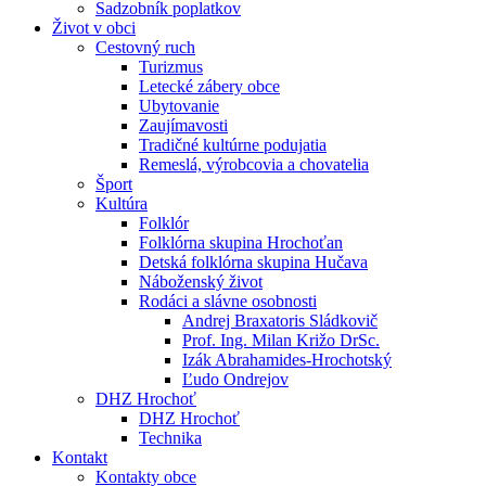
Sadzobník poplatkov
Život v obci
Cestovný ruch
Turizmus
Letecké zábery obce
Ubytovanie
Zaujímavosti
Tradičné kultúrne podujatia
Remeslá, výrobcovia a chovatelia
Šport
Kultúra
Folklór
Folklórna skupina Hrochoťan
Detská folklórna skupina Hučava
Náboženský život
Rodáci a slávne osobnosti
Andrej Braxatoris Sládkovič
Prof. Ing. Milan Križo DrSc.
Izák Abrahamides-Hrochotský
Ľudo Ondrejov
DHZ Hrochoť
DHZ Hrochoť
Technika
Kontakt
Kontakty obce