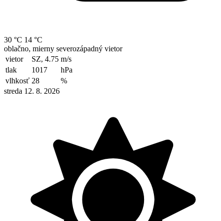
30 °C
14 °C
oblačno, mierny severozápadný vietor
vietor
SZ, 4.75
m/s
tlak
1017
hPa
vlhkosť
28
%
streda 12. 8. 2026