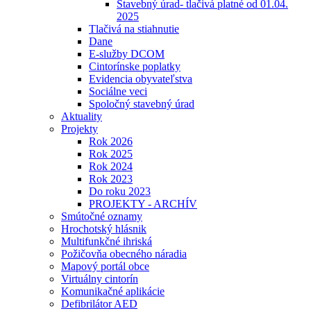
Stavebný úrad- tlačivá platné od 01.04.
2025
Tlačivá na stiahnutie
Dane
E-služby DCOM
Cintorínske poplatky
Evidencia obyvateľstva
Sociálne veci
Spoločný stavebný úrad
Aktuality
Projekty
Rok 2026
Rok 2025
Rok 2024
Rok 2023
Do roku 2023
PROJEKTY - ARCHÍV
Smútočné oznamy
Hrochotský hlásnik
Multifunkčné ihriská
Požičovňa obecného náradia
Mapový portál obce
Virtuálny cintorín
Komunikačné aplikácie
Defibrilátor AED