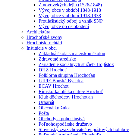
Z novovekých dejín (1526-1848)
Vývoj obce v období 1848-1918
Vývoj obce v období 1918-1938
Protifašistický odboj a vznik SNP
Vývoj obce po oslobodení
Architektúra
Hrochoťské zvony
Hrochotskí richtári
Inštitúcie v obci
Základná škola s materskou školou
Zdravotné stredisko
Zariadenie sociálnych služieb Trojlístok
DHZ Hrochoť
Folklórna skupina Hrochoťan
JUPIE Banská Bystrica
ECAV Hrochoť
Rímsko-katolícka cirkev Hrochoť
Klub dôchodcov Hrochoťan
Urbariát
Obecná knižnica
Pošta
Obchody a pohostinstvá
Poľnohospodárske družstvo
Slovenský zväz chovateľov poštových holubov
Poľovnícke združenie Chochuľa