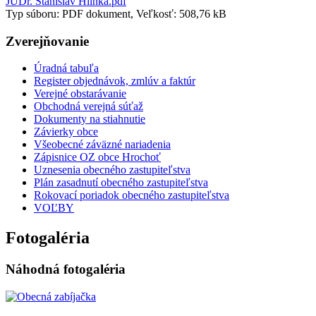
JUDr. Stanislav Hlinka.pdf
Typ súboru: PDF dokument, Veľkosť: 508,76 kB
Zverejňovanie
Úradná tabuľa
Register objednávok, zmlúv a faktúr
Verejné obstarávanie
Obchodná verejná súťaž
Dokumenty na stiahnutie
Závierky obce
Všeobecné záväzné nariadenia
Zápisnice OZ obce Hrochoť
Uznesenia obecného zastupiteľstva
Plán zasadnutí obecného zastupiteľstva
Rokovací poriadok obecného zastupiteľstva
VOĽBY
Fotogaléria
Náhodná fotogaléria