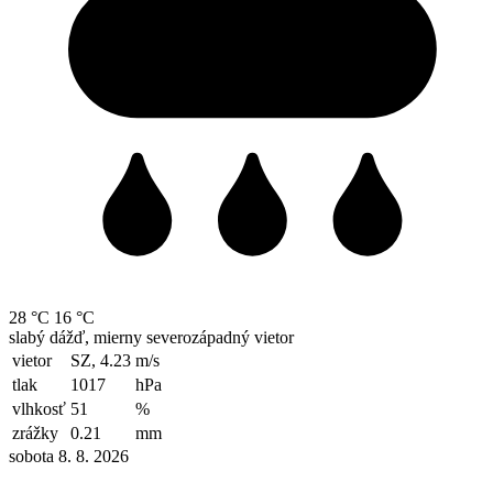
28 °C
16 °C
slabý dážď, mierny severozápadný vietor
vietor
SZ, 4.23
m/s
tlak
1017
hPa
vlhkosť
51
%
zrážky
0.21
mm
sobota 8. 8. 2026