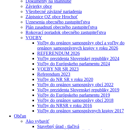
Dokumenty na stiahnutie
Závierky obce
Všeobecné záväzné nariadenia
Zápisnice OZ obce Hrochoť
Uznesenia obecného zastupiteľstva
Plán zasadnutí obecného zastupiteľstva
Rokovací poriadok obecného zastupiteľstva
VOĽBY
Voľby do orgánov samosprávy obcí a voľby do
orgánov samosprávnych krajov v roku 2026
REFERENDUM 2026
Voľby prezidenta Slovenskej republiky 2024
Voľby do Európskeho parlamentu 2024
VOĽBY NR SR 2023
Referendum 2023
Voľby do NR SR v roku 2020
Voľby do orgánov samosprávy obcí 2022
Voľby prezidenta Slovenskej republiky 2019
Voľby do Európskeho parlamentu 2019
Voľby do orgánov samosprávy obcí 2018
Voľby do NRSR v roku 2016
Voľby do orgánov samosprávnych krajov 2017
Občan
Ako vybaviť
Stavebný úrad - tlačivá