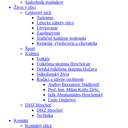
Sadzobník poplatkov
Život v obci
Cestovný ruch
Turizmus
Letecké zábery obce
Ubytovanie
Zaujímavosti
Tradičné kultúrne podujatia
Remeslá, výrobcovia a chovatelia
Šport
Kultúra
Folklór
Folklórna skupina Hrochoťan
Detská folklórna skupina Hučava
Náboženský život
Rodáci a slávne osobnosti
Andrej Braxatoris Sládkovič
Prof. Ing. Milan Križo DrSc.
Izák Abrahamides-Hrochotský
Ľudo Ondrejov
DHZ Hrochoť
DHZ Hrochoť
Technika
Kontakt
Kontakty obce