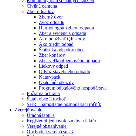
Komunitný plán sociálnych služieb
Civilná ochrana
Zber odpadov
Zberný dvor
Zvoz odpadu
Harmonogram zberu odpadu
Zber a evidencia odpadu
Ako používať QR kódy
Ako triediť odpad
Štatistika odpadov obce
Zber konárov
Zber veľkoobjemového odpadu
Liekový odpad
Odvoz stavebného odpadu
Natur-pack
Užitočné odkazdy
Program odpadového hospodárstva
Požiarna ochrana
Štatút obce Hrochoť
SHR - Samostatne hospodáriaci roľník
Zverejňovanie
Úradná tabuľa
Register objednávok, zmlúv a faktúr
Verejné obstarávanie
Obchodná verejná súťaž