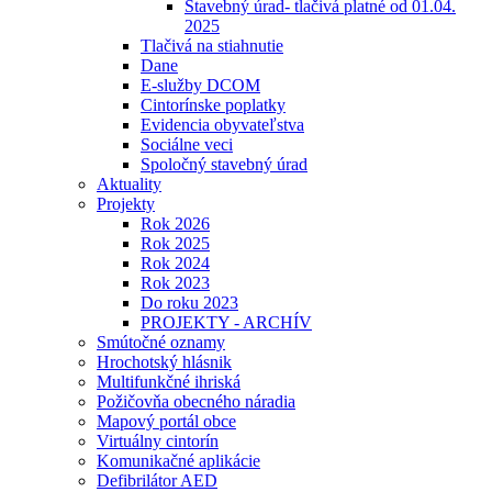
Stavebný úrad- tlačivá platné od 01.04.
2025
Tlačivá na stiahnutie
Dane
E-služby DCOM
Cintorínske poplatky
Evidencia obyvateľstva
Sociálne veci
Spoločný stavebný úrad
Aktuality
Projekty
Rok 2026
Rok 2025
Rok 2024
Rok 2023
Do roku 2023
PROJEKTY - ARCHÍV
Smútočné oznamy
Hrochotský hlásnik
Multifunkčné ihriská
Požičovňa obecného náradia
Mapový portál obce
Virtuálny cintorín
Komunikačné aplikácie
Defibrilátor AED