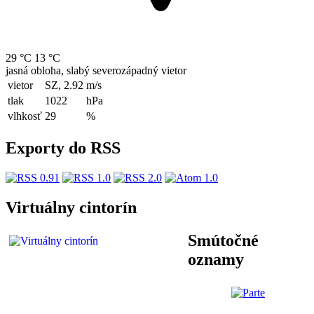
29 °C
13 °C
jasná obloha, slabý severozápadný vietor
vietor
SZ, 2.92
m/s
tlak
1022
hPa
vlhkosť
29
%
Exporty do RSS
Virtuálny cintorín
Smútočné
oznamy