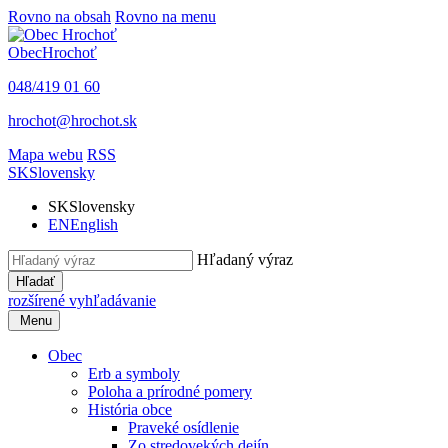
Rovno na obsah
Rovno na menu
Obec
Hrochoť
048/419 01 60
hrochot@hrochot.sk
Mapa webu
RSS
SK
Slovensky
SK
Slovensky
EN
English
Hľadaný výraz
Hľadať
rozšírené vyhľadávanie
Menu
Obec
Erb a symboly
Poloha a prírodné pomery
História obce
Praveké osídlenie
Zo stredovekých dejín