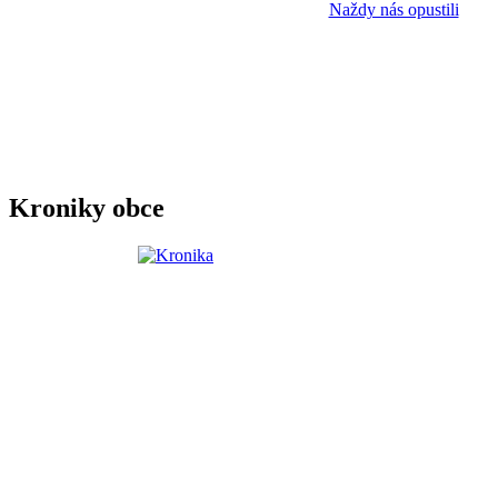
Naždy nás opustili
Kroniky obce